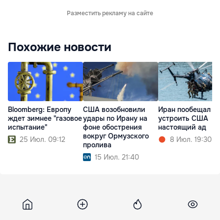
Разместить рекламу на сайте
Похожие новости
Bloomberg: Европу
США возобновили
Иран пообещал
ждет зимнее "газовое
удары по Ирану на
устроить США
испытание"
фоне обострения
настоящий ад
вокруг Ормузского
25 Июл. 09:12
8 Июл. 19:30
пролива
15 Июл. 21:40
Gazeta
11 августа 2018, 03:20
2 647