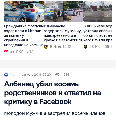
Гражданина Молдовы
В Кишиневе
В Кишиневе води
задержали в Италии
задержали мужчину,
устроил опасный
за попытку
подозреваемого в
обгон по встречке
ограбления и
краже из автомобиля
него изъяли прав
нападение на хозяина
8 Июл. 14:12
28 Июл. 09:59
29 Июл. 12:17
Ria
11 августа 2018, 05:20
4 594
Албанец убил восемь
родственников и ответил на
критику в Facebook
Молодой мужчина застрелил восемь членов