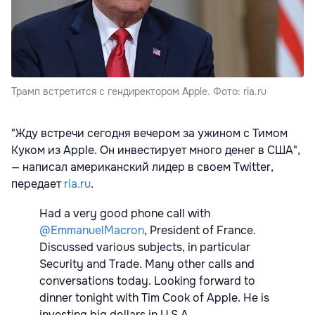
Трамп встретится с гендиректором Apple. Фото: ria.ru
"Жду встречи сегодня вечером за ужином с Тимом
Куком из Apple. Он инвестирует много денег в США",
— написал американский лидер в своем Twitter,
передает
ria.ru
.
Had a very good phone call with
@EmmanuelMacron
, President of France.
Discussed various subjects, in particular
Security and Trade. Many other calls and
conversations today. Looking forward to
dinner tonight with Tim Cook of Apple. He is
investing big dollars in U.S.A.