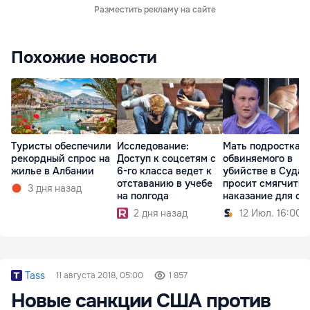
Разместить рекламу на сайте
Похожие новости
Туристы обеспечили
Исследование:
Мать подростка,
рекордный спрос на
Доступ к соцсетям с
обвиняемого в
жилье в Албании
6-го класса ведет к
убийстве в Судар
отставанию в учебе
просит смягчить
3 дня назад
на полгода
наказание для сы
2 дня назад
12 Июл. 16:00
Tass
11 августа 2018, 05:00
1 857
Новые санкции США против