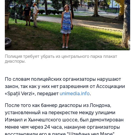
Полиция требует убрать из центрального парка плакат
диаспоры.
По словам полицейских организаторы нарушают
закон, так как у них нет разрешения от Ассоциации
«Spații Verzi», передает
unimedia.info
.
После того как баннер диаспоры из Лондона,
установленный на перекрестке между улицами
Измаил и Хынчештского шоссе, был демонтирован
менее чем через 24 часа, накануне организаторы
восстановили его в парке "Штефана чел Маре",