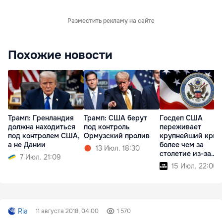
Разместить рекламу на сайте
Похожие новости
Трамп: Гренландия
Трамп: США берут
Госдеп США
должна находиться
под контроль
переживает
под контролем США,
Ормузский пролив
крупнейший криз
а не Дании
более чем за
13 Июл. 18:30
столетие из-за
7 Июл. 21:09
реформ Трампа
15 Июл. 22:00
Ria
11 августа 2018, 04:00
1 570