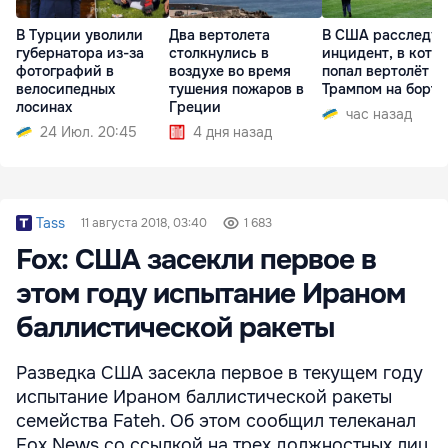
В Турции уволили
Два вертолета
В США расследу
губернатора из-за
столкнулись в
инцидент, в кото
фотографий в
воздухе во время
попал вертолёт с
велосипедных
тушения пожаров в
Трампом на борту
лосинах
Греции
час назад
24 Июл. 20:45
4 дня назад
Tass
11 августа 2018, 03:40
1 683
Fox: США засекли первое в
этом году испытание Ираном
баллистической ракеты
Разведка США засекла первое в текущем году
испытание Ираном баллистической ракеты
семейства Fateh. Об этом сообщил телеканал
Fox News со ссылкой на трех должностных лиц