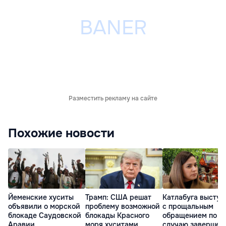
Разместить рекламу на сайте
Похожие новости
Трамп: США решат
Катлабуга выступ
Йеменские хуситы
проблему возможной
с прощальным
объявили о морской
блокады Красного
обращением по
блокаде Саудовской
моря хуситами
случаю завершен
Аравии