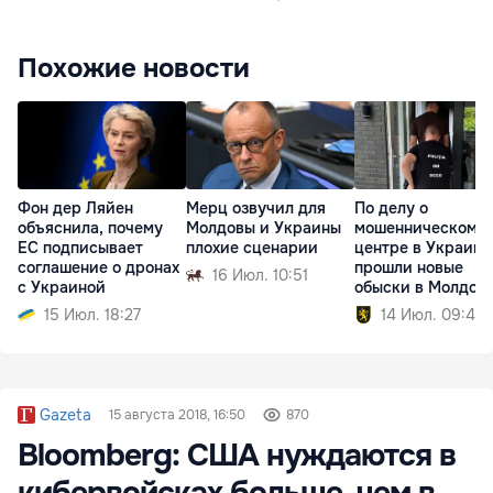
Похожие новости
Фон дер Ляйен
Мерц озвучил для
По делу о
объяснила, почему
Молдовы и Украины
мошенническом к
ЕС подписывает
плохие сценарии
центре в Украине
соглашение о дронах
прошли новые
16 Июл. 10:51
с Украиной
обыски в Молдов
15 Июл. 18:27
14 Июл. 09:40
Gazeta
15 августа 2018, 16:50
870
Bloomberg: США нуждаются в