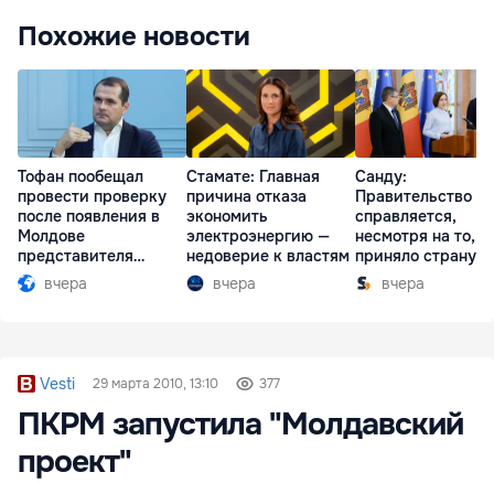
Похожие новости
Тофан пообещал
Стамате: Главная
Санду:
провести проверку
причина отказа
Правительство
после появления в
экономить
справляется,
Молдове
электроэнергию —
несмотря на то, ч
представителя
недоверие к властям
приняло страну в
Южной Осетии
разгар кризиса
вчера
вчера
вчера
Vesti
29 марта 2010, 13:10
377
ПКРМ запустила "Молдавский
проект"