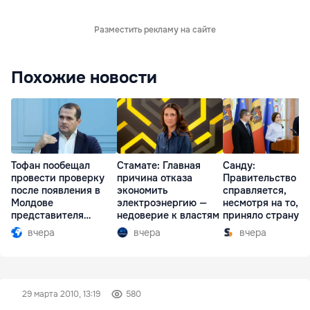
Разместить рекламу на сайте
Похожие новости
Тофан пообещал
Стамате: Главная
Санду:
провести проверку
причина отказа
Правительство
после появления в
экономить
справляется,
Молдове
электроэнергию —
несмотря на то, ч
представителя
недоверие к властям
приняло страну в
Южной Осетии
разгар кризиса
вчера
вчера
вчера
29 марта 2010, 13:19
580