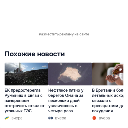
Разместить рекламу на сайте
Похожие новости
ЕК предостерегла
Нефтяное пятно у
В Британии более
Румынию в связи с
берегов Омана за
летальных исходо
намерением
несколько дней
связали с
отстрочить отказ от
увеличилось в
препаратами для
угольных ТЭС
четыре раза
похудения
вчера
вчера
вчера