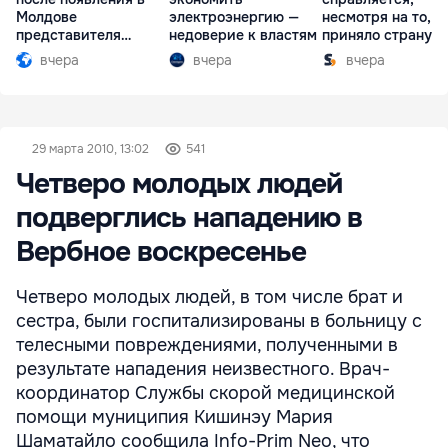
Молдове
электроэнергию —
несмотря на то, ч
представителя
недоверие к властям
приняло страну в
Южной Осетии
разгар кризиса
вчера
вчера
вчера
29 марта 2010, 13:02
541
Четверо молодых людей
подверглись нападению в
Вербное воскресенье
Четверо молодых людей, в том числе брат и
сестра, были госпитализированы в больницу с
телесными повреждениями, полученными в
результате нападения неизвестного. Врач-
координатор Службы скорой медицинской
помощи муниципия Кишинэу Мария
Шаматайло сообщила Info-Prim Neo, что