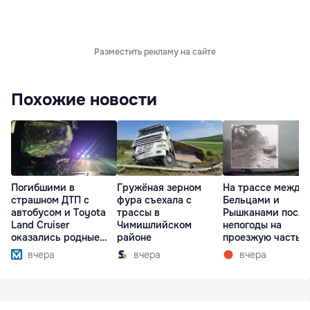
Разместить рекламу на сайте
Похожие новости
Погибшими в
Гружёная зерном
На трассе между
страшном ДТП с
фура съехала с
Бельцами и
автобусом и Toyota
трассы в
Рышканами после
Land Cruiser
Чимишлийском
непогоды на
оказались родные
районе
проезжую часть
братья
упали деревья
вчера
вчера
вчера