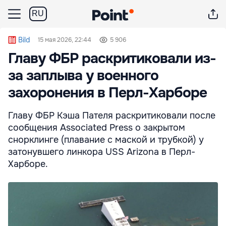
RU
Bild
15 мая 2026, 22:44
5 906
Главу ФБР раскритиковали из-
за заплыва у военного
захоронения в Перл-Харборе
Главу ФБР Кэша Пателя раскритиковали после
сообщения Associated Press о закрытом
снорклинге (плавание с маской и трубкой) у
затонувшего линкора USS Arizona в Перл-
Харборе.