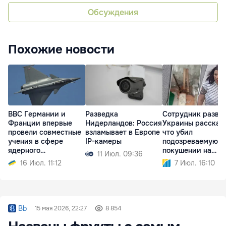
Обсуждения
Похожие новости
ВВС Германии и
Разведка
Сотрудник разве
Франции впервые
Нидерландов: Россия
Украины рассказа
провели совместные
взламывает в Европе
что убил
учения в сфере
IP-камеры
подозреваемую в
ядерного
покушении на
11 Июл. 09:36
сдерживания
олигарха
16 Июл. 11:12
7 Июл. 16:10
Bb
15 мая 2026, 22:27
8 854