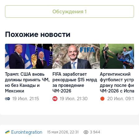
Обсуждения
1
Похожие новости
Трамп: США вновь
FIFA заработает
Аргентинский
должны принять ЧМ,
рекордные $15 млрд
футболист устро
но без Канады и
за проведение
драку после фин
Мексики
ЧМ-2026
ЧМ-2026 с Испан
19 Июл. 21:15
19 Июл. 21:30
20 Июл. 09:11
Eurointegration
15 мая 2026, 22:31
3 944