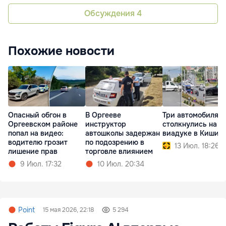
Обсуждения
4
Похожие новости
Опасный обгон в
В Оргееве
Три автомобиля
Оргеевском районе
инструктор
столкнулись на
попал на видео:
автошколы задержан
виадуке в Кишин
водителю грозит
по подозрению в
13 Июл. 18:26
лишение прав
торговле влиянием
9 Июл. 17:32
10 Июл. 20:34
Point
15 мая 2026, 22:18
5 294