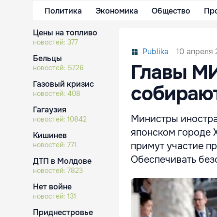
Политика
Экономика
Общество
Пр
Цены на топливо
новостей:
377
10 апреля 
Publika
Бельцы
Главы М
новостей:
5726
Газовый кризис
собирают
новостей:
408
Гагаузия
Министры иностра
новостей:
10842
японском городе Х
Кишинев
примут участие пр
новостей:
771
Обеспечивать без
ДТП в Молдове
новостей:
7823
Нет войне
новостей:
131
Приднестровье