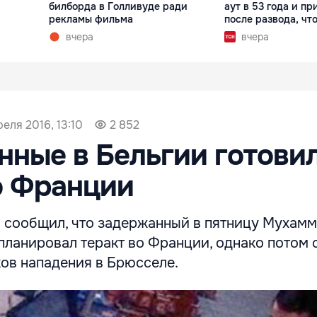
билборда в Голливуде ради
аут в 53 года и пр
рекламы фильма
после развода, что
вчера
вчера
реля 2016, 13:10
2 852
ные в Бельгии готови
о Франции
 сообщил, что задержанный в пятницу Мухам
 планировал теракт во Франции, однако потом 
ков нападения в Брюсселе.