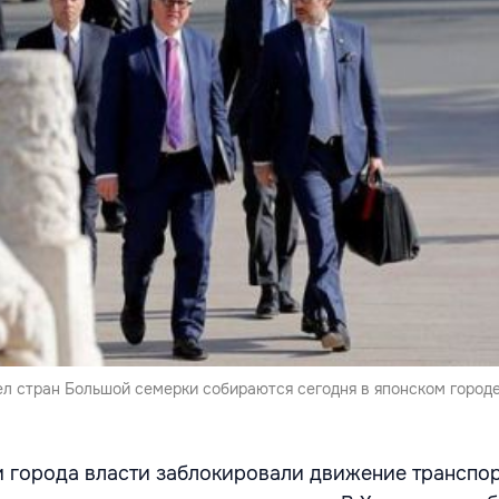
л стран Большой семерки собираются сегодня в японском город
и города власти заблокировали движение транспор