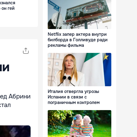
изнался
 он гей
Netflix запер актера внутри
билборда в Голливуде ради
рекламы фильма
ли
Италия отвергла угрозы
мед Абрини
Испании в связи с
пограничным контролем
стал