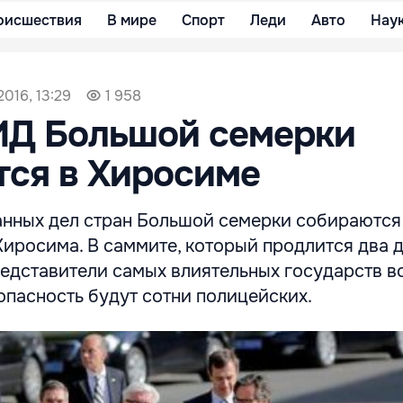
оисшествия
В мире
Спорт
Леди
Авто
Нау
2016, 13:29
1 958
ИД Большой семерки
ся в Хиросиме
нных дел стран Большой семерки собираются 
иросима. В саммите, который продлится два д
едставители самых влиятельных государств в
опасность будут сотни полицейских.