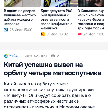
В одном из дворов
Брат депутата PAS
В Кишиневе охра
Кишинева жестоко
был привлечен к
избил клиентов
избили молодого
ответственности
караоке-бара и
человека
после конфликта с
магазина и получ
женщиной
три года тюрьмы
26 Июл. 15:00
31 Июл. 13:02
24 Июл. 11:02
Mir24
21 июля 2023, 11:54
12 021
Китай успешно вывел на
орбиту четыре метеоспутника
Китай вывел на орбиту четыре
метеорологических спутника группировки
«Тяньму-1». Они будут собирать данные о
различных атмосферных частицах и
отслеживать изменения в Мировом океане,