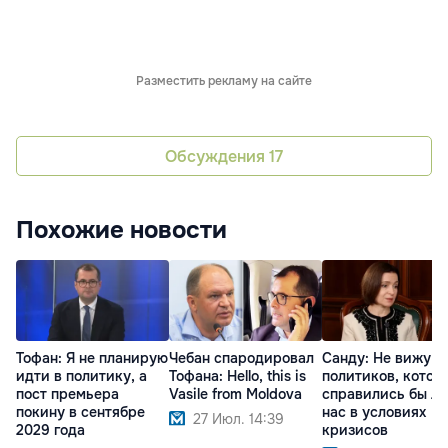
Разместить рекламу на сайте
Обсуждения
17
Похожие новости
Тофан: Я не планирую
Чебан спародировал
Санду: Не вижу
идти в политику, а
Тофана: Hello, this is
политиков, котор
пост премьера
Vasile from Moldova
справились бы л
покину в сентябре
нас в условиях
27 Июл. 14:39
2029 года
кризисов