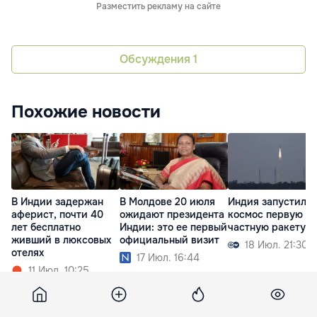
Разместить рекламу на сайте
Обсуждения
1
Похожие новости
В Индии задержан
В Молдове 20 июля
Индия запустила 
аферист, почти 40
ожидают президента
космос первую
лет бесплатно
Индии: это ее первый
частную ракету
живший в люксовых
официальный визит
18 Июл. 21:30
отелях
17 Июл. 16:44
11 Июл. 10:25