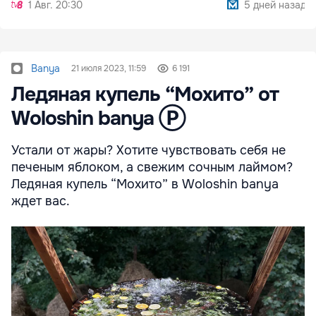
1 Авг. 20:30
5 дней назад
Banya
21 июля 2023, 11:59
6 191
Ледяная купель “Мохито” от
Woloshin banya Ⓟ
Устали от жары? Хотите чувствовать себя не
печеным яблоком, а свежим сочным лаймом?
Ледяная купель “Мохито” в Woloshin banya
ждет вас.