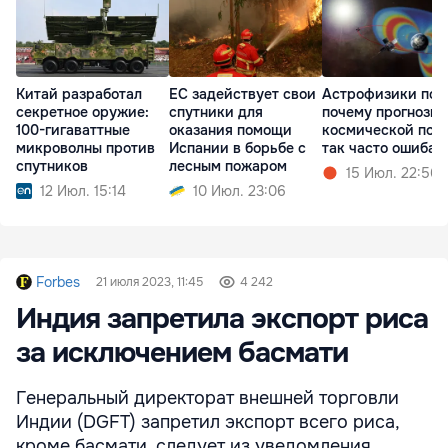
Китай разработал
ЕС задействует свои
Астрофизики пон
секретное оружие:
спутники для
почему прогнозы
100-гигаваттные
оказания помощи
космической пог
микроволны против
Испании в борьбе с
так часто ошибаю
спутников
лесным пожаром
15 Июл. 22:56
12 Июл. 15:14
10 Июл. 23:06
Forbes
21 июля 2023, 11:45
4 242
Индия запретила экспорт риса
за исключением басмати
Генеральный директорат внешней торговли
Индии (DGFT) запретил экспорт всего риса,
кроме басмати, следует из уведомления,