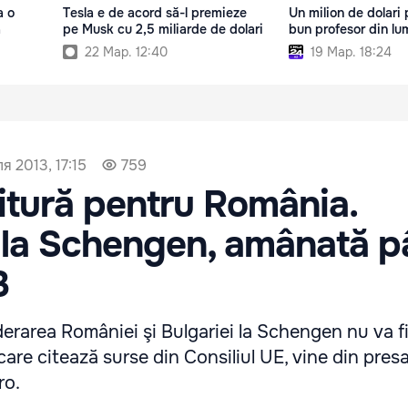
a o
Tesla e de acord să-l premieze
Un milion de dolari 
ă
pe Musk cu 2,5 miliarde de dolari
bun profesor din lu
22 Мар. 12:40
19 Мар. 18:24
я 2013, 17:15
759
vitură pentru România.
 la Schengen, amânată p
3
derarea României şi Bulgariei la Schengen nu va fi
care citează surse din Consiliul UE, vine din pres
ro.