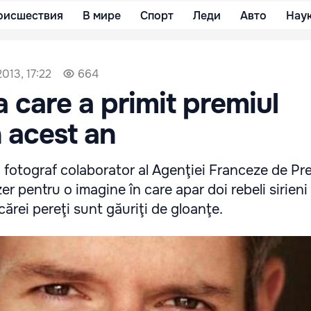
оисшествия
В мире
Спорт
Леди
Авто
Нау
013, 17:22
664
a care a primit premiul
n acest an
fotograf colaborator al Agenţiei Franceze de Pre
zer pentru o imagine în care apar doi rebeli sirieni
cărei pereţi sunt găuriţi de gloanţe.