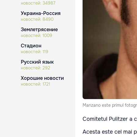
новостей:
34987
Украина-Россия
новостей:
8490
Землетрясение
новостей:
1009
Стадион
новостей:
119
Русский язык
новостей:
292
Хорошие новости
новостей:
1721
Manzano este primul fotograf
Comitetul Pulitzer a c
Acesta este cel mai p