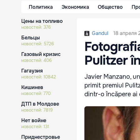
Политика
Экономика
Общество
Пр
Цены на топливо
новостей:
376
18 апреля 2
Gandul
Бельцы
Fotografi
новостей:
5726
Газовый кризис
Pulitzer î
новостей:
406
Гагаузия
Javier Manzano, un 
новостей:
10842
primit premiul Pulit
Кишинев
dintr-o încăpere ai 
новостей:
770
ДТП в Молдове
новостей:
7819
Нет войне
новостей:
131
Приднестровье