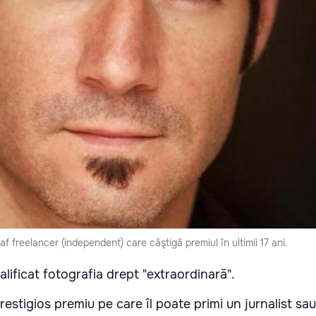
 freelancer (independent) care câştigă premiul în ultimii 17 ani.
alificat fotografia drept "extraordinară".
restigios premiu pe care îl poate primi un jurnalist sa