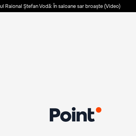
lul Raional Ștefan Vodă: În saloane sar broaște (Video)