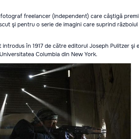
otograf freelancer (independent) care câştigă premiul
scut şi pentru o serie de imagini care suprind războiul
t introdus în 1917 de către editorul Joseph Pulitzer şi 
Universitatea Columbia din New York.