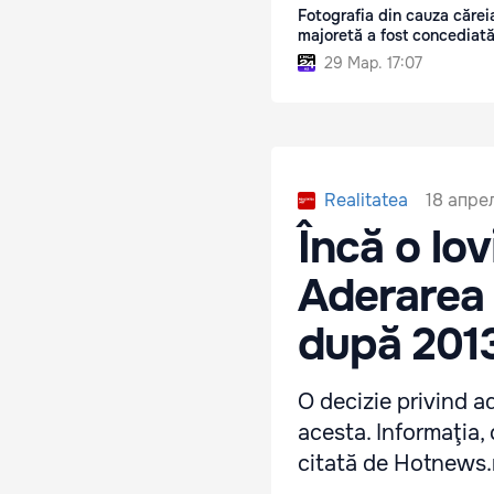
Fotografia din cauza cărei
majoretă a fost concediat
29 Мар. 17:07
18 апрел
Realitatea
Încă o lo
Aderarea
după 201
O decizie privind a
acesta. Informaţia, 
citată de Hotnews.