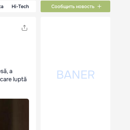
ка
Hi-Tech
Сообщить новость
să, a
 care luptă