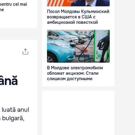
pentru cel mai
me
Посол Молдовы Кульминский
возвращается в США с
амбициозной повесткой
В Молдове электромобили
обложат акцизом: Стали
ână
слишком доступными
 luată anul
a bulgară,