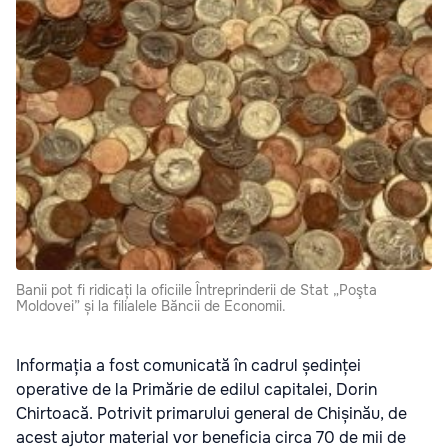
Banii pot fi ridicați la oficiile Întreprinderii de Stat „Poşta
Moldovei” și la filialele Băncii de Economii.
Informația a fost comunicată în cadrul ședinței
operative de la Primărie de edilul capitalei, Dorin
Chirtoacă. Potrivit primarului general de Chișinău, de
acest ajutor material vor beneficia circa 70 de mii de