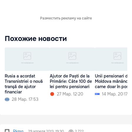
Разместить рекламу на сайте
Похожие новости
Rusia a acordat
Ajutor de Paști de la
Unii pensionari din
Transnistriei o nouă
Primărie: Câte 100 de
Moldova mănâncă
tranşă de ajutor
lei pentru pensionari
carne doar în post
financiar
27 Мар. 12:20
14 Мар. 20:17
28 Мар. 17:53
Rkmg
29 апреля 2013, 19:30
2 722