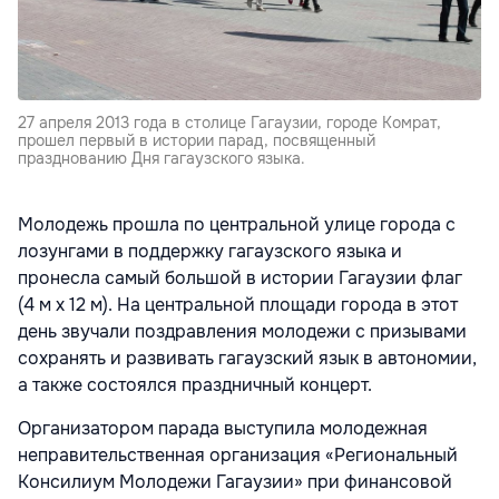
27 апреля 2013 года в столице Гагаузии, городе Комрат,
прошел первый в истории парад, посвященный
празднованию Дня гагаузского языка.
Молодежь прошла по центральной улице города с
лозунгами в поддержку гагаузского языка и
пронесла самый большой в истории Гагаузии флаг
(4 м х 12 м). На центральной площади города в этот
день звучали поздравления молодежи с призывами
сохранять и развивать гагаузский язык в автономии,
а также состоялся праздничный концерт.
Организатором парада выступила молодежная
неправительственная организация «Региональный
Консилиум Молодежи Гагаузии» при финансовой