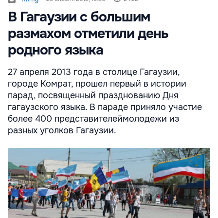
В Гагаузии с большим
размахом отметили день
родного языка
27 апреля 2013 года в столице Гагаузии,
городе Комрат, прошел первый в истории
парад, посвященный празднованию Дня
гагаузского языка. В параде приняло участие
более 400 представителеймолодежи из
разных уголков Гагаузии.