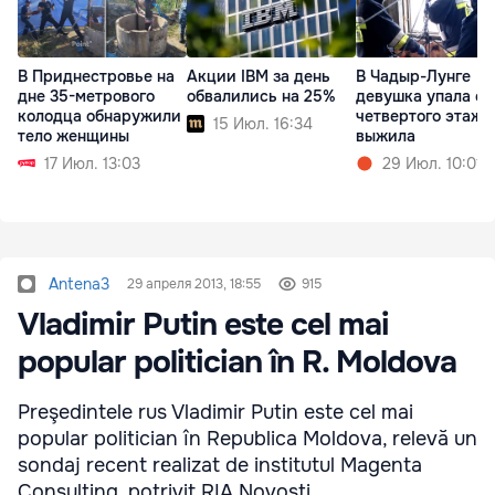
В Приднестровье на
Акции IBM за день
В Чадыр-Лунге
дне 35-метрового
обвалились на 25%
девушка упала с
колодца обнаружили
четвертого этажа
15 Июл. 16:34
тело женщины
выжила
17 Июл. 13:03
29 Июл. 10:01
Antena3
29 апреля 2013, 18:55
915
Vladimir Putin este cel mai
popular politician în R. Moldova
Preşedintele rus Vladimir Putin este cel mai
popular politician în Republica Moldova, relevă un
sondaj recent realizat de institutul Magenta
Consulting, potrivit RIA Novosti.