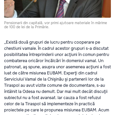
Pensionarii din capitală, vor primi ajutoare materiale în mărime
de 100 de lei de la Primărie.
„Există două grupuri de lucru pentru cooperare pe
chestiuni vamale. În cadrul acestor grupuri s-a discutat
posibilitatea întreprinderii unor acţiuni în comun pentru
combaterea oricăror încălcări în domeniul vamal. Un
patronat, aş spune, asupra unor asemenea acţiuni a fost
luat de către misiunea EUBAM. Experţi din cadrul
Serviciului Vamal de la Chişinău şi partenerii lor de la
Tiraspol au avut vizite comune de documentare, s-au
întâlnit la Odesa nu demult. Dar mai mult decât discuţii
subiectul nu a fost avansat. Iar cauza a fost refuzul
celor de la Tiraspol să implementeze în practică
proiectele pe care le propunea misiunea EUBAM. Acum