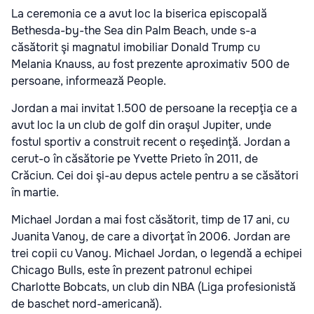
La ceremonia ce a avut loc la biserica episcopală
Bethesda-by-the Sea din Palm Beach, unde s-a
căsătorit şi magnatul imobiliar Donald Trump cu
Melania Knauss, au fost prezente aproximativ 500 de
persoane, informează People.
Jordan a mai invitat 1.500 de persoane la recepţia ce a
avut loc la un club de golf din oraşul Jupiter, unde
fostul sportiv a construit recent o reşedinţă. Jordan a
cerut-o în căsătorie pe Yvette Prieto în 2011, de
Crăciun. Cei doi şi-au depus actele pentru a se căsători
în martie.
Michael Jordan a mai fost căsătorit, timp de 17 ani, cu
Juanita Vanoy, de care a divorţat în 2006. Jordan are
trei copii cu Vanoy. Michael Jordan, o legendă a echipei
Chicago Bulls, este în prezent patronul echipei
Charlotte Bobcats, un club din NBA (Liga profesionistă
de baschet nord-americană).