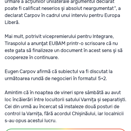
urmare a acţiunilor unilaterale argumentul declarat
poate fi calificat neserios şi absolut neargumentat”, a
declarat Carpov în cadrul unui interviu pentru Europa
Liberă
.
Mai mult, potrivit vicepremierului pentru Integrare,
Tiraspolul a anunţat EUBAM printr-o scrisoare că nu
este gata să finalizeze un document în acest sens şi să
coopereze în continuare.
Eugen Carpov afirmă că subiectul va fi discutat la
următoarea rundă de negocieri în formatul 5+2.
Amintim că în noaptea de vineri spre sâmbătă au avut
loc încăierări între locuitorii satului Varnița și separatiști.
Cei din urmă au încercat să instaleze două posturi de
control la Varnița, fără acordul Chișinăului, iar localnicii
s-au opus acestui lucru.