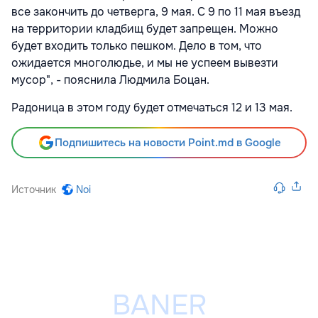
все закончить до четверга, 9 мая. С 9 по 11 мая въезд
на территории кладбищ будет запрещен. Можно
будет входить только пешком. Дело в том, что
ожидается многолюдье, и мы не успеем вывезти
мусор", - пояснила Людмила Боцан.
Радоница в этом году будет отмечаться 12 и 13 мая.
Подпишитесь на новости Point.md в Google
Источник
Noi