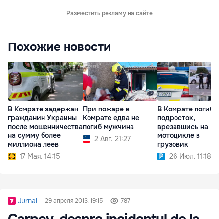
Разместить рекламу на сайте
Похожие новости
В Комрате задержан
При пожаре в
В Комрате погиб
гражданин Украины
Комрате едва не
подросток,
после мошенничества
погиб мужчина
врезавшись на
на сумму более
мотоцикле в
2 Авг. 21:27
миллиона леев
грузовик
17 Мая. 14:15
26 Июл. 11:18
Jurnal
29 апреля 2013, 19:15
787