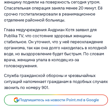
женщину подняли на поверхность сегодня утром.
Спасательная операция заняла менее 20 минут. Её
срочно госпитализировали в реанимационное
отделение районной больницы.
Глава медучреждения Андриан Котя заявил для
Publika TV, что состояние здоровья женщины
стабильное. Он уточнил, что у неё переохлаждение
организма, так как она долго находилась в холодной
воде, но выздоровление будет быстрым. По словам
врача, женщина упала в колодец из-за
головокружения.
Служба гражданской обороны и чрезвычайных
ситуаций напоминает гражданам в подобных случаях
звонить по номеру 901.
Подпишитесь на новости Point.md в Google