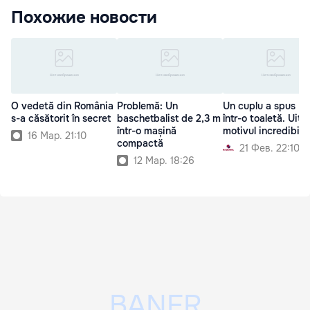
Похожие новости
O vedetă din România
Problemă: Un
Un cuplu a spus D
s-a căsătorit în secret
baschetbalist de 2,3 m
într-o toaletă. Uite
într-o mașină
motivul incredibil!
16 Мар. 21:10
compactă
21 Фев. 22:10
12 Мар. 18:26