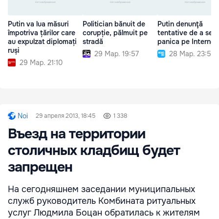
Putin va lua măsuri
Politician bănuit de
Putin denunţă
împotriva țărilor care
corupție, pălmuit pe
tentative de a se
au expulzat diplomați
stradă
panica pe Internet
ruși
29 Мар. 19:57
28 Мар. 23:59
29 Мар. 21:10
Noi
29 апреля 2013, 18:45
1 338
Въезд на территории
столичных кладбищ будет
запрещен
На сегодняшнем заседании муниципальных
служб руководитель Комбината ритуальных
услуг Людмила Боцан обратилась к жителям