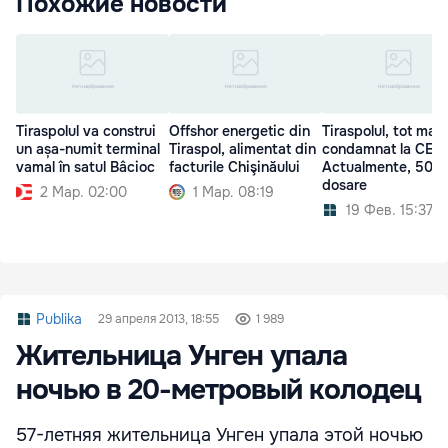
Похожие новости
Tiraspolul va construi
Offshor energetic din
Tiraspolul, tot mai
un așa-numit terminal
Tiraspol, alimentat din
condamnat la CED
vamal în satul Bâcioc
facturile Chişinăului
Actualmente, 50 d
dosare
2 Мар. 02:00
1 Мар. 08:19
19 Фев. 15:37
Publika
29 апреля 2013, 18:55
1 989
Жительница Унген упала
ночью в 20-метровый колодец
57-летняя жительница Унген упала этой ночью