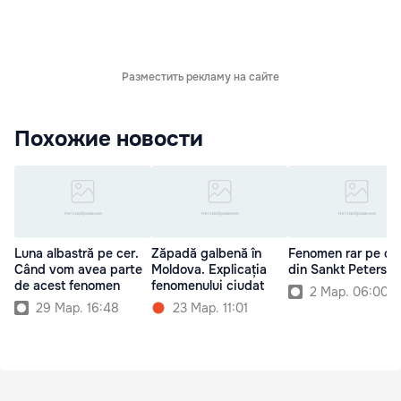
Разместить рекламу на сайте
Похожие новости
Luna albastră pe cer.
Zăpadă galbenă în
Fenomen rar pe cer
Când vom avea parte
Moldova. Explicația
din Sankt Petersb
de acest fenomen
fenomenului ciudat
2 Мар. 06:00
29 Мар. 16:48
23 Мар. 11:01