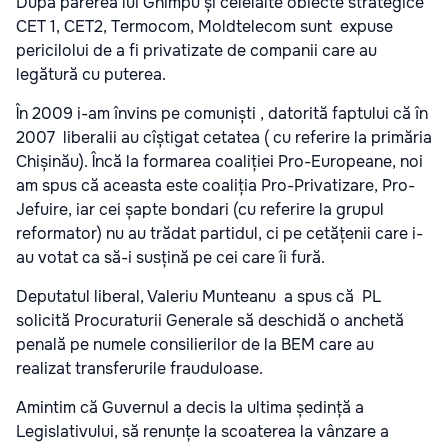
După părerea lui Ghimpu și celelalte obiecte strategice
CET 1, CET2, Termocom, Moldtelecom sunt expuse
pericilolui de a fi privatizate de companii care au
legătură cu puterea.
În 2009 i-am învins pe comuniști , datorită faptului că în
2007 liberalii au cîștigat cetatea ( cu referire la primăria
Chișinău). Încă la formarea coaliției Pro-Europeane, noi
am spus că aceasta este coaliția Pro-Privatizare, Pro-
Jefuire, iar cei șapte bondari (cu referire la grupul
reformator) nu au trădat partidul, ci pe cetățenii care i-
au votat ca să-i susțină pe cei care îi fură.
Deputatul liberal, Valeriu Munteanu a spus că PL
solicită Procuraturii Generale să deschidă o anchetă
penală pe numele consilierilor de la BEM care au
realizat transferurile frauduloase.
Amintim că Guvernul a decis la ultima ședință a
Legislativului, să renunțe la scoaterea la vânzare a