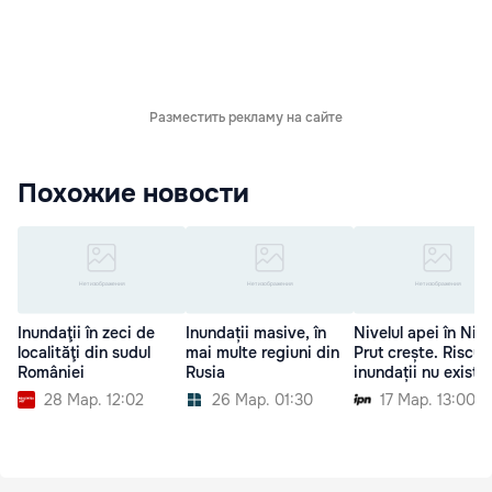
Разместить рекламу на сайте
Похожие новости
Inundaţii în zeci de
Inundații masive, în
Nivelul apei în Nist
localităţi din sudul
mai multe regiuni din
Prut crește. Riscur
României
Rusia
inundații nu există
28 Мар. 12:02
26 Мар. 01:30
17 Мар. 13:00