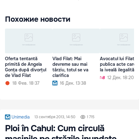
Похожие новости
Oferta tentantă
Vlad Filat: Mai
Avocatul lui Filat:
primită de Angela
devreme sau mai
publica acte care 
Gonța după divorțul
târziu, totul se va
la iveală ilegalitățil
de Vlad Filat
clarifica
12 Дек. 18:20
18 Фев. 18:37
16 Дек. 13:38
Unimedia
13 сентября 2013, 14:50
1 715
Ploi în Cahul: Cum circulă
mașinile pe străzile inundate