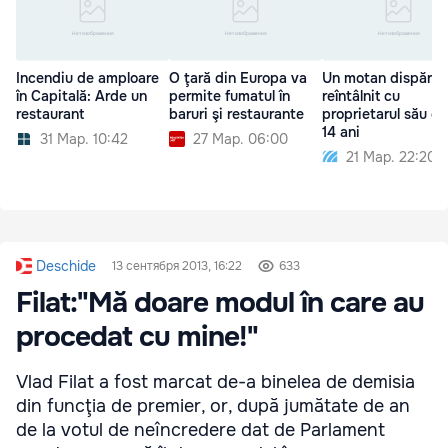
Incendiu de amploare
O ţară din Europa va
Un motan dispărut
în Capitală: Arde un
permite fumatul în
reîntâlnit cu
restaurant
baruri şi restaurante
proprietarul său d
14 ani
31 Мар. 10:42
27 Мар. 06:00
21 Мар. 22:20
Deschide
13 сентября 2013, 16:22
633
Filat:"Mă doare modul în care au
procedat cu mine!"
Vlad Filat a fost marcat de-a binelea de demisia
din funcţia de premier, or, după jumătate de an
de la votul de neîncredere dat de Parlament