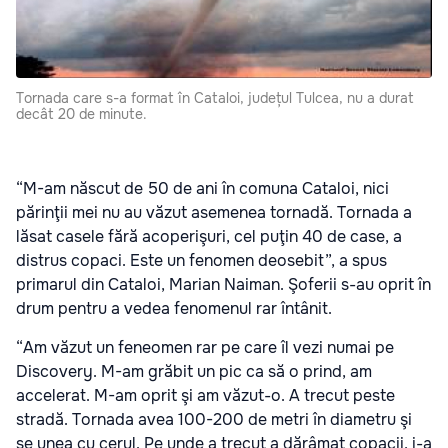
Tornada care s-a format în Cataloi, județul Tulcea, nu a durat
decât 20 de minute.
“M-am născut de 50 de ani în comuna Cataloi, nici
părinţii mei nu au văzut asemenea tornadă. Tornada a
lăsat casele fără acoperişuri, cel puţin 40 de case, a
distrus copaci. Este un fenomen deosebit”, a spus
primarul din Cataloi, Marian Naiman. Şoferii s-au oprit în
drum pentru a vedea fenomenul rar întânit.
“Am văzut un feneomen rar pe care îl vezi numai pe
Discovery. M-am grăbit un pic ca să o prind, am
accelerat. M-am oprit şi am văzut-o. A trecut peste
stradă. Tornada avea 100-200 de metri în diametru şi
se unea cu cerul. Pe unde a trecut a dărâmat copacii, i-a