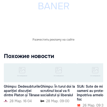
Разместить рекламу на сайте
Похожие новости
Ghimpu: Dedesubturile
Ghimpu: În turul doi la
SUA: Sute de mii 
apariției discuției
scrutinul local va fi
oameni au protest
dintre Platon și Tănase
socialistul și liberalul
împotriva armelor 
foc
28 Мар. 16:04
28 Мар. 09:00
26 Мар. 09:34