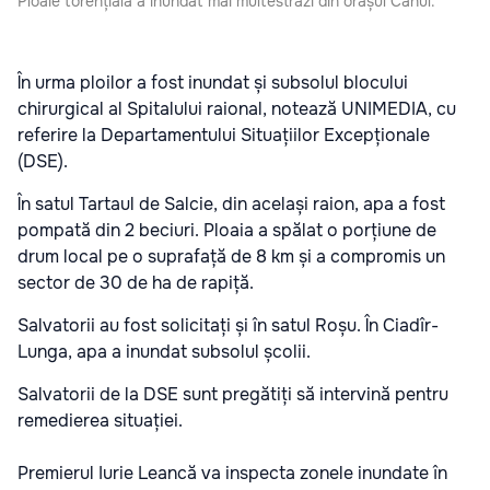
Ploaie torențială a inundat mai multestrăzi din orașul Cahul.
În urma ploilor a fost inundat și subsolul blocului
chirurgical al Spitalului raional, notează UNIMEDIA, cu
referire la Departamentului Situațiilor Excepționale
(DSE).
În satul Tartaul de Salcie, din același raion, apa a fost
pompată din 2 beciuri. Ploaia a spălat o porțiune de
drum local pe o suprafață de 8 km și a compromis un
sector de 30 de ha de rapiță.
Salvatorii au fost solicitați și în satul Roșu.
În Ciadîr-
Lunga, apa a inundat subsolul școlii.
Salvatorii de la DSE sunt pregătiți să intervină pentru
remedierea situației.
Premierul Iurie Leancă va inspecta zonele inundate în