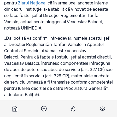
pentru
Ziarul Național
că în urma unei anchete interne
din cadrul instituției s-a stabilit că vinovat de aceasta
se face fostul șef al Direcției Reglementări Tarifar-
Vamale, actualmente blogger-ul Veaceslav Balacci,
notează UNIMEDIA.
„Da, pot să vă confirm. Într-adevăr, numele acestui șef
al Direcției Reglementări Tarifar-Vamale în Aparatul
Central al Serviciului Vamal este Veaceslav
Balacci. Pentru că faptele fostului șef al acestei direcții,
Veaceslav Balacci, întrunesc componentele infracțiunii
de abuz de putere sau abuz de serviciu (art. 327 CP) sau
neglijență în serviciu (art. 329 CP), materialele anchetei
de serviciu urmează a fi transmise conform competentei
pentru luarea deciziei de către Procuratura Generală”,
a declarat Balițchi.
Solicitat de UNIMEDIA, Veaceslav Balacci a subliniat
că este vorba de intimidare și atac la persoană. De