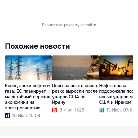
Разместить рекламу на сайте
Похожие новости
Конец эпохи нефти и
Цены на нефть снова
Нефть снова
газа: ЕС планирует
резко выросли после
подорожала посл
масштабный переход
ударов США по
новых ударов ме
экономики на
Ирану
США и Ираном
электроэнергию
8 Июл. 11:25
13 Июл. 07:11
10 Июл. 15:09