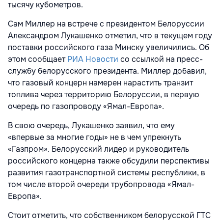
тысячу кубометров.
Сам Миллер на встрече с президентом Белоруссии
Александром Лукашенко отметил, что в текущем году
поставки российского газа Минску увеличились. Об
этом сообщает
РИА Новости
со ссылкой на пресс-
службу белорусского президента. Миллер добавил,
что газовый концерн намерен нарастить транзит
топлива через территорию Белоруссии, в первую
очередь по газопроводу «Ямал-Европа».
В свою очередь, Лукашенко заявил, что ему
«впервые за многие годы» не в чем упрекнуть
«Газпром». Белорусский лидер и руководитель
российского концерна также обсудили перспективы
развития газотранспортной системы республики, в
том числе второй очереди трубопровода «Ямал-
Европа».
Стоит отметить, что собственником белорусской ГТС