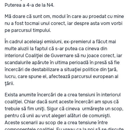
Puterea a 4-a de la N4.
Mă doare că sunt om, modul în care au proedat cu mine
nu a fost tocmai unul corect, iar despre asta vom vorbi
pe parcursul timpului.
În cadrul aceleiaşi emisiuni, ex-premierul a făcut mai
multe aluzii la faptul că s-ar putea ca cineva din
interiorul Coaliţiei de Guvernare să nu joace corect, iar
scandalurile apărute în ultima perioadă în presă să fie
încercări de destabilizare a situaţiei politice din ţară,
lucru, care spune el, afectează parcursul european al
ţării.
Exista anumite încercări de a crea tensiuni în interiorul
coaliţiei. Chiar dacă sunt aceste încercări am spus că
trebuie să fim uniţi. Sigur că cineva urmăreşte un scop,
pentru că unii au vrut alegeri alături de comunişti.
Aceste scenarii au scop de a crea tensiune între
componentele coaliţiei. Eu vreau ca la noi să se discute