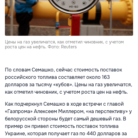
Цены на газ увеличатся, как отметил чиновник, с учетом
роста цен на нефть. Фото: Reuters
По словам Семашко, сейчас стоимость поставок
российского топлива составляет около 163
долларов за тысячу «кубов». Цены на газ увеличатся,
как отметил чиновник, с учетом роста цен на нефть.
Как подчеркнул Семашко в ходе встречи с главой
«Газпрома» Алексеем Миллером, «на перспективу» у
белорусской стороны будет самый дешевый газ. В
пример он привел стоимость поставок топлива
Украине, которая получает газ по 440 долларов за