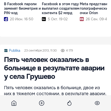
В Facebook пароли
Facebook в этом году
Meta представил
заменят биометрия и
выплатил создателям
голографические
PIN-код
контента $2 млрд
очки Orion
20 Июн. 16:50
5 Окт. 19:02
26 Сен. 09:43
Publika
23 сентября 2013, 11:30
4 179
Пять человек оказались в
больнице в результате аварии
у села Грушево
Пять человек оказались в больнице, двое из
них в тяжелом состоянии, в результате аварии,
которая произошла сегодня после обеда на
трассе Кишинев-Дубоссары у села Грушево.