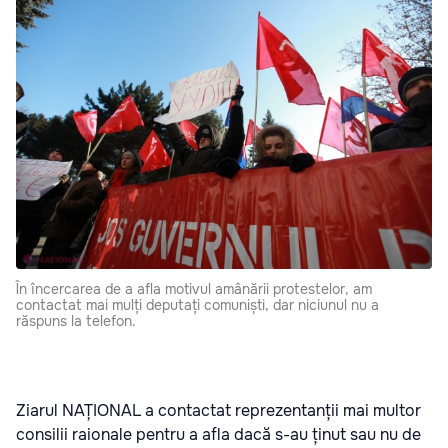
În încercarea de a afla motivul amânării protestelor, am
contactat mai mulți deputați comuniști, dar niciunul nu a
răspuns la telefon.
Ziarul NAȚIONAL a contactat reprezentanții mai multor
consilii raionale pentru a afla dacă s-au ținut sau nu de