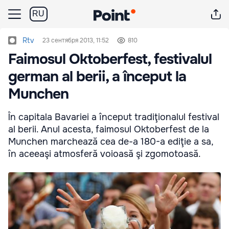
RU
Rtv
23 сентября 2013, 11:52
810
Faimosul Oktoberfest, festivalul
german al berii, a început la
Munchen
În capitala Bavariei a început tradiţionalul festival
al berii. Anul acesta, faimosul Oktoberfest de la
Munchen marchează cea de-a 180-a ediţie a sa,
în aceeaşi atmosferă voioasă şi zgomotoasă.