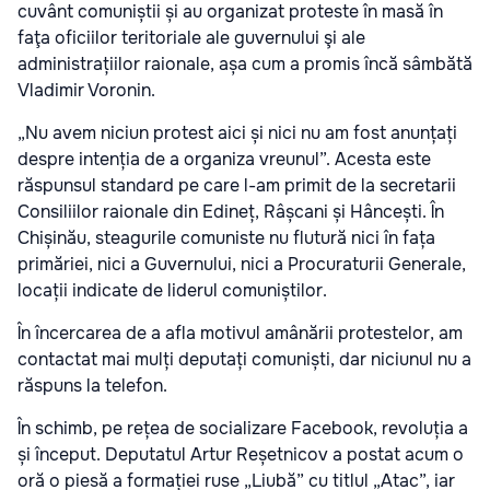
cuvânt comuniștii și au organizat proteste în masă în
faţa oficiilor teritoriale ale guvernului şi ale
administrațiilor raionale, așa cum a promis încă sâmbătă
Vladimir Voronin.
„Nu avem niciun protest aici și nici nu am fost anunțați
despre intenția de a organiza vreunul”. Acesta este
răspunsul standard pe care l-am primit de la secretarii
Consiliilor raionale din Edineț, Râșcani și Hâncești. În
Chișinău, steagurile comuniste nu flutură nici în fața
primăriei, nici a Guvernului, nici a Procuraturii Generale,
locații indicate de liderul comuniștilor.
În încercarea de a afla motivul amânării protestelor, am
contactat mai mulți deputați comuniști, dar niciunul nu a
răspuns la telefon.
În schimb, pe rețea de socializare Facebook, revoluția a
și început. Deputatul Artur Reșetnicov a postat acum o
oră o piesă a formației ruse „Liubă” cu titlul „Atac”, iar