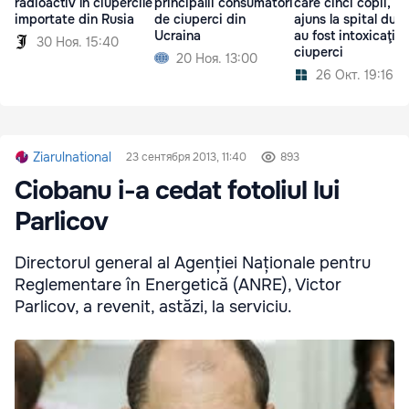
radioactiv în ciupercile
principalii consumatori
care cinci copii, au
importate din Rusia
de ciuperci din
ajuns la spital dup
Ucraina
au fost intoxicaţi c
30 Ноя. 15:40
ciuperci
20 Ноя. 13:00
26 Окт. 19:16
Ziarulnational
23 сентября 2013, 11:40
893
Ciobanu i-a cedat fotoliul lui
Parlicov
Directorul general al Agenției Naționale pentru
Reglementare în Energetică (ANRE), Victor
Parlicov, a revenit, astăzi, la serviciu.