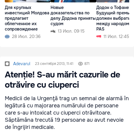
Для крупных
Новые
Додон о Тофане:
инвестиций Молдова
доказательства по
Будущий премье
предлагает
делу Додона приняты
должен выбрать
облегченное их
судом
между народом и
сопровождение
PAS
13 Июл. 09:15
28 Июл. 20:36
11 Июл. 12:45
Adevarul
23 сентября 2013, 11:41
871
Atenție! S-au mărit cazurile de
otrăvire cu ciuperci
Medicii de la Urgenţă trag un semnal de alarmă în
legătură cu majorarea numărului de persoane
care s-au intoxicat cu ciuperci otrăvitoare.
Săptămâna trecută 19 persoane au avut nevoie
de îngrijiri medicale.