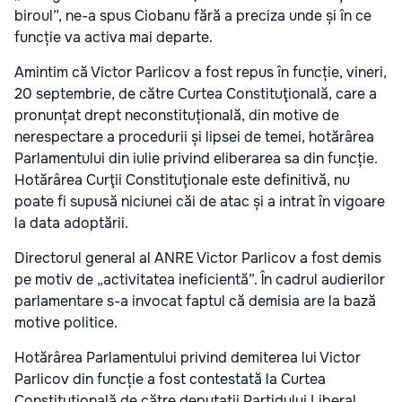
biroul”, ne-a spus Ciobanu fără a preciza unde și în ce
funcție va activa mai departe.
Amintim că Victor Parlicov a fost repus în funcție, vineri,
20 septembrie, de către Curtea Constituţională, care a
pronunțat drept neconstituțională, din motive de
nerespectare a procedurii și lipsei de temei, hotărârea
Parlamentului din iulie privind eliberarea sa din funcție.
Hotărârea Curţii Constituţionale este definitivă, nu
poate fi supusă niciunei căi de atac și a intrat în vigoare
la data adoptării.
Directorul general al ANRE Victor Parlicov a fost demis
pe motiv de „activitatea ineficientă”. În cadrul audierilor
parlamentare s-a invocat faptul că demisia are la bază
motive politice.
Hotărârea Parlamentului privind demiterea lui Victor
Parlicov din funcție a fost contestată la Curtea
Constituțională de către deputații Partidului Liberal