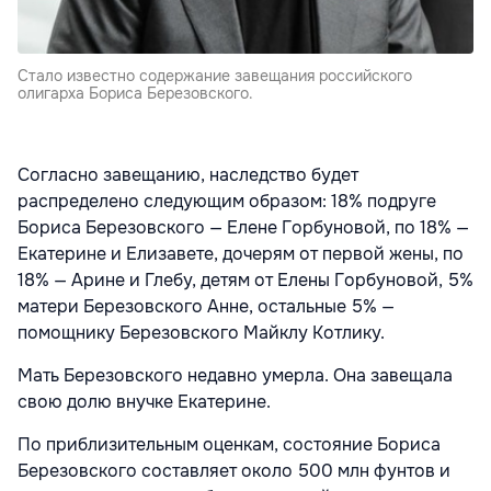
Стало известно содержание завещания российского
олигарха Бориса Березовского.
Согласно завещанию, наследство будет
распределено следующим образом: 18% подруге
Бориса Березовского — Елене Горбуновой, по 18% —
Екатерине и Елизавете, дочерям от первой жены, по
18% — Арине и Глебу, детям от Елены Горбуновой, 5%
матери Березовского Анне, остальные 5% —
помощнику Березовского Майклу Котлику.
Мать Березовского недавно умерла. Она завещала
свою долю внучке Екатерине.
По приблизительным оценкам, состояние Бориса
Березовского составляет около 500 млн фунтов и