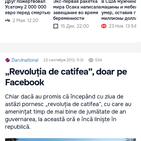
Друг пожертвовал
Экс-первая ракетка
В США мужчина б
Усатому 2 000 000
мира Осака написала
машины и мебели
евро перед смертью
завещание во время
умер, оставив го
беременности
миллионы доллар
2 Мая. 12:20
15 Дек. 22:00
23 Ноя. 13:54
Ziarulnational
23 сентября 2013, 11:31
534
„Revoluția de catifea”, doar pe
Facebook
Chiar dacă au promis că începând cu ziua de
astăzi pornesc „revoluția de catifea”, cu care au
amenințat timp de mai bine de jumătate de an
guvernarea, la această oră e încă liniște în
republică.