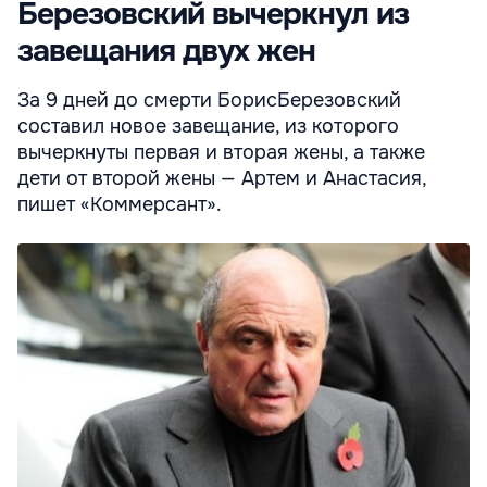
Березовский вычеркнул из
завещания двух жен
За 9 дней до смерти БорисБерезовский
составил новое завещание, из которого
вычеркнуты первая и вторая жены, а также
дети от второй жены — Артем и Анастасия,
пишет «Коммерсант».