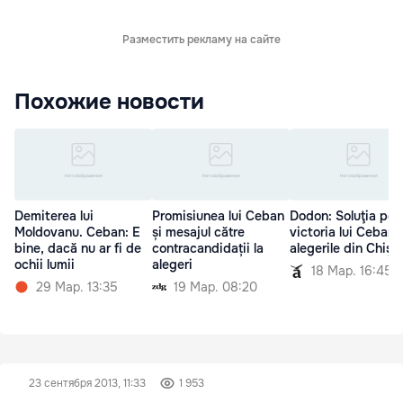
Разместить рекламу на сайте
Похожие новости
Demiterea lui
Promisiunea lui Ceban
Dodon: Soluţia pen
Moldovanu. Ceban: E
și mesajul către
victoria lui Ceban î
bine, dacă nu ar fi de
contracandidații la
alegerile din Chişi
ochii lumii
alegeri
18 Мар. 16:45
29 Мар. 13:35
19 Мар. 08:20
23 сентября 2013, 11:33
1 953