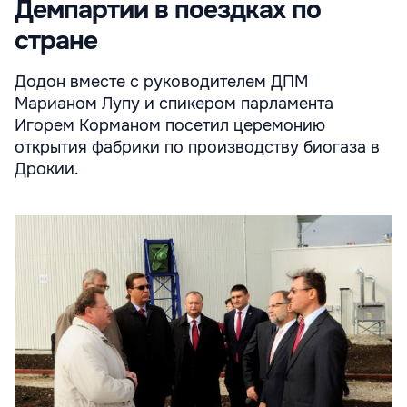
Демпартии в поездках по
стране
Додон вместе с руководителем ДПМ
Марианом Лупу и спикером парламента
Игорем Корманом посетил церемонию
открытия фабрики по производству биогаза в
Дрокии.