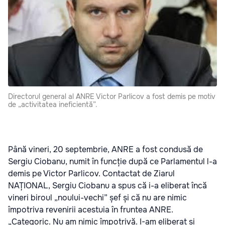
Directorul general al ANRE Victor Parlicov a fost demis pe motiv
de „activitatea ineficientă”.
Până vineri, 20 septembrie, ANRE a fost condusă de
Sergiu Ciobanu, numit în funcție după ce Parlamentul l-a
demis pe Victor Parlicov. Contactat de Ziarul
NAȚIONAL, Sergiu Ciobanu a spus că i-a eliberat încă
vineri biroul „noului-vechi” șef și că nu are nimic
împotriva revenirii acestuia în fruntea ANRE.
„Categoric. Nu am nimic împotrivă. I-am eliberat și