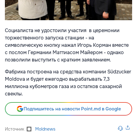
Социалиста не удостоили участия в церемонии
торжественного запуска станции - на
символическую кнопку нажал Игорь Корман вместе
с послом Германии Маттиасом Майером - однако
позволили выступить с кратким заявлением.
Фабрика построена на средства компании Südzucker
Moldova и будет ежегодно вырабатывать 7,3
миллиона кубометров газа из остатков сахарной
свеклы.
Подпишитесь на новости Point.md в Google
Источник
Moldnews