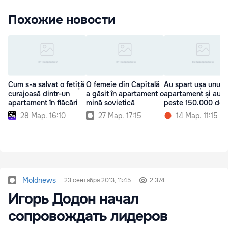
Похожие новости
Cum s-a salvat o fetiță
O femeie din Capitală
Au spart ușa unui
curajoasă dintr-un
a găsit în apartament o
apartament și au f
apartament în flăcări
mină sovietică
peste 150.000 de l
28 Мар. 16:10
27 Мар. 17:15
14 Мар. 11:15
Moldnews
23 сентября 2013, 11:45
2 374
Игорь Додон начал
сопровождать лидеров