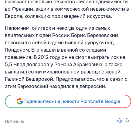
включает несколько объектов жилой недвижимости
во Франции, акции в коммерческой недвижимости в
Европе, коллекцию произведений искусства.
Напомним, олигарх и некогда один из самых
влиятельных людей России Борис Березовский
покончил с собой в доме бывшей супруги под
Лондоном. Его нашли в ванной со следами
повешения. В 2012 году он не смог выиграть иск на
5,5 млрд долларов у Романа Абрамовича, а также
выплатил сотни миллионов при разводе с женой
Галиной Бешаровой. Предполагалось, что в связи с
этим Березовский находился в депрессии.
Подпишитесь на новости Point.md в Google
Источник