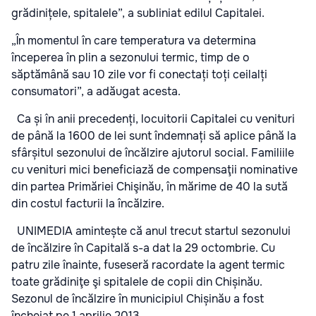
grădinițele, spitalele”, a subliniat edilul Capitalei.
„În momentul în care temperatura va determina
începerea în plin a sezonului termic, timp de o
săptămână sau 10 zile vor fi conectați toți ceilalți
consumatori”, a adăugat acesta.
Ca și în anii precedenți, locuitorii Capitalei cu venituri
de până la 1600 de lei sunt îndemnați să aplice până la
sfârșitul sezonului de încălzire ajutorul social. Familiile
cu venituri mici beneficiază de compensaţii nominative
din partea Primăriei Chişinău, în mărime de 40 la sută
din costul facturii la încălzire.
UNIMEDIA amintește că anul trecut startul sezonului
de încălzire în Capitală s-a dat la 29 octombrie. Cu
patru zile înainte, fuseseră racordate la agent termic
toate grădiniţe şi spitalele de copii din Chișinău.
Sezonul de încălzire în municipiul Chișinău a fost
încheiat pe 1 aprilie 2013.