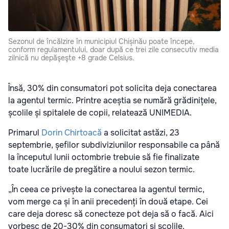
Sezonul de încălzire în municipiul Chișinău poate începe,
conform regulamentului, doar după ce trei zile consecutiv media
zilnică nu depăşeşte +8 grade Celsius.
Însă, 30% din consumatori pot solicita deja conectarea
la agentul termic. Printre aceștia se numără grădinițele,
școlile și spitalele de copii, relatează UNIMEDIA.
Primarul
Dorin Chirtoacă
a solicitat astăzi, 23
septembrie, șefilor subdiviziunilor responsabile ca până
la începutul lunii octombrie trebuie să fie finalizate
toate lucrările de pregătire a noului sezon termic.
„În ceea ce privește la conectarea la agentul termic,
vom merge ca și în anii precedenți în două etape. Cei
care deja doresc să conecteze pot deja să o facă. Aici
vorbesc de 20-30% din consumatori și școlile,