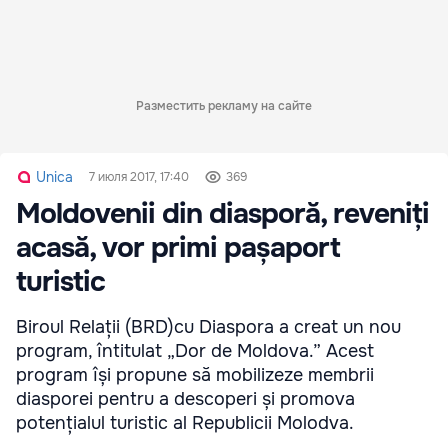
Разместить рекламу на сайте
Unica
7 июля 2017, 17:40
369
Moldovenii din diasporă, reveniți
acasă, vor primi pașaport
turistic
Biroul Relații (BRD)cu Diaspora a creat un nou
program, întitulat „Dor de Moldova.” Acest
program își propune să mobilizeze membrii
diasporei pentru a descoperi și promova
potențialul turistic al Republicii Molodva.