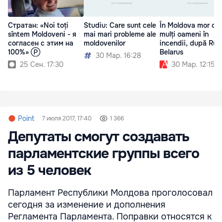
Стратан: «Noi toți
Studiu: Care sunt cele
În Moldova mor cei
sîntem Moldoveni - я
mai mari probleme ale
mulți oameni în
согласен с этим на
moldovenilor
incendii, după Rusi
100%» Ⓟ
Belarus
30 Мар. 16:28
25 Сен. 17:30
30 Мар. 12:15
Point
7 июля 2017, 17:40
1 366
Депутаты смогут создавать
парламентские группы всего
из 5 человек
Парламент Республики Молдова проголосовал
сегодня за изменение и дополнения
Регламента Парламента. Поправки относятся к