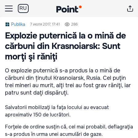
RU
Publika
7 июля 2017, 17:41
286
Explozie puternică la o mină de
cărbuni din Krasnoiarsk: Sunt
morţi şi răniţi
O explozie puternică s-a produs la o mină de
cărbuni din ținutul Krasnoiarsk, Rusia. Cel puţin
trei mineri au murit, alţi trei au fost grav răniţi, iar
patru sunt daţi dispăruţi.
Salvatorii mobilizaţi la faţa locului au evacuat
aproximativ 150 de lucrători.
Forţele de ordine susţin că, cel mai probabil, deflagraţia
s-a produs în urma unei acumulări de gaze.