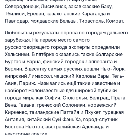
Северодонецк, Лисичанск, закавказские Баку,
Тбилиси, Ереван, казахстанские Караганда и
Павлодар, молдавские Бельцы, Тирасполь, Комрат.
Любопытны результаты опроса по городам дальнего
зарубежья. На первое место самого
русскоговорящего города эксперты определили
Хельсинки. В пятёрке оказались также болгарские
Бургас и Варна, финский городок Лапперанта и
Берлин. В десятку самых русских вошли Нью-Йорк,
кипрский Лимассол, чешский Карловы Вары, Тель-
Авив, Париж. Назывались ещё такие известные и
наоборот малоизвестные для широкой публики
города мира как София, Стокгольм, Белград, Прага,
Вена, Гавана, греческий Солоники, норвежский
Киркенес, таиландские Паттайя и Пхукет, турецкая
Анталия, китайский Суй Фэнь Хэ, город-спутник
Бостона Ньютон, австралийская Аделаида и
некоторые другие.