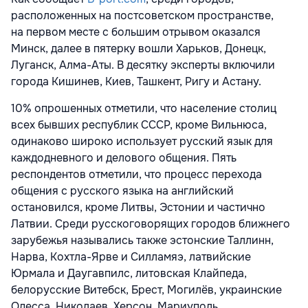
расположенных на постсоветском пространстве,
на первом месте с большим отрывом оказался
Минск, далее в пятерку вошли Харьков, Донецк,
Луганск, Алма-Аты. В десятку эксперты включили
города Кишинев, Киев, Ташкент, Ригу и Астану.
10% опрошенных отметили, что население столиц
всех бывших республик СССР, кроме Вильнюса,
одинаково широко использует русский язык для
каждодневного и делового общения. Пять
респондентов отметили, что процесс перехода
общения с русского языка на английский
остановился, кроме Литвы, Эстонии и частично
Латвии. Среди русскоговорящих городов ближнего
зарубежья назывались также эстонские Таллинн,
Нарва, Кохтла-Ярве и Силламяэ, латвийские
Юрмала и Даугавпилс, литовская Клайпеда,
белорусские Витебск, Брест, Могилёв, украинские
Одесса, Николаев, Херсон, Мариуполь,