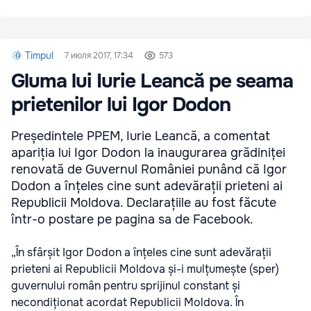
Timpul
7 июля 2017, 17:34
573
Gluma lui Iurie Leancă pe seama
prietenilor lui Igor Dodon
Președintele PPEM, Iurie Leancă, a comentat
apariția lui Igor Dodon la inaugurarea grădiniței
renovată de Guvernul României punând că Igor
Dodon a înțeles cine sunt adevărații prieteni ai
Republicii Moldova. Declarațiile au fost făcute
într-o postare pe pagina sa de Facebook.
„În sfârșit Igor Dodon a înțeles cine sunt adevărații
prieteni ai Republicii Moldova și-i mulțumește (sper)
guvernului român pentru sprijinul constant și
necondiționat acordat Republicii Moldova. În