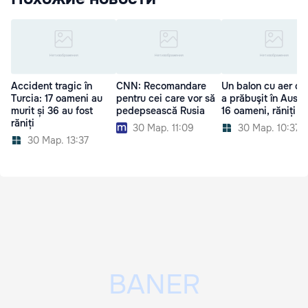
Accident tragic în
CNN: Recomandare
Un balon cu aer cal
Turcia: 17 oameni au
pentru cei care vor să
a prăbuşit în Austra
murit și 36 au fost
pedepsească Rusia
16 oameni, răniți
răniți
30 Мар. 11:09
30 Мар. 10:37
30 Мар. 13:37