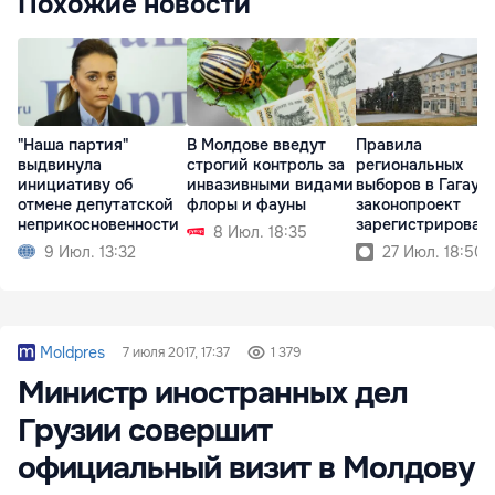
Похожие новости
"Наша партия"
В Молдове введут
Правила
выдвинула
строгий контроль за
региональных
инициативу об
инвазивными видами
выборов в Гагауз
отмене депутатской
флоры и фауны
законопроект
неприкосновенности
зарегистрирован 
8 Июл. 18:35
парламенте
9 Июл. 13:32
27 Июл. 18:50
Moldpres
7 июля 2017, 17:37
1 379
Министр иностранных дел
Грузии совершит
официальный визит в Молдову