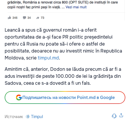
Leancă a spus că guvernul român i-a oferit
oportunitatea de a-și face PR politic președintelui
pentru că Rusia nu poate să-i ofere o astfel de
posibilitate, deoarece nu au investit nimic în Republica
Moldova, scrie
timpul.md
.
Amintim că,
anterior, Dodon se lăuda precum că ar fi a
adus investiţii de peste 100.000 de lei la grădiniţa din
Sadova, ceea ce s-a dovedit a fi un fals.
Подпишитесь на новости Point.md в Google
Источник
Timpul