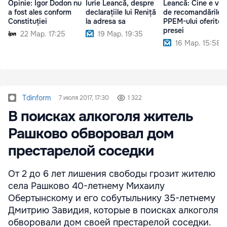
Opinie: Igor Dodon nu
Iurie Leancă, despre
Leancă: Cine e vin
a fost ales conform
declarațiile lui Reniță
de recomandările
Constituției
la adresa sa
PPEM-ului oferite
presei
22 Мар. 17:25
19 Мар. 19:35
16 Мар. 15:58
Tdinform
7 июля 2017, 17:30
1 322
В поисках алкоголя житель
Рашково обворовал дом
престарелой соседки
От 2 до 6 лет лишения свободы грозит жителю
села Рашково 40-летнему Михаилу
Обертынскому и его собутыльнику 35-летнему
Дмитрию Завидия, которые в поисках алкоголя
обворовали дом своей престарелой соседки.