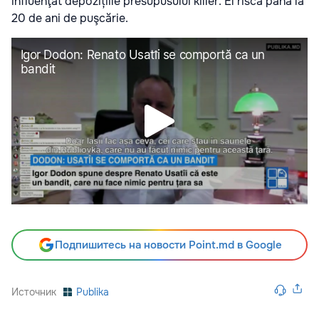
influenţat depozițiile presupusului killer. El riscă până la
20 de ani de puşcărie.
Подпишитесь на новости Point.md в Google
Источник
Publika