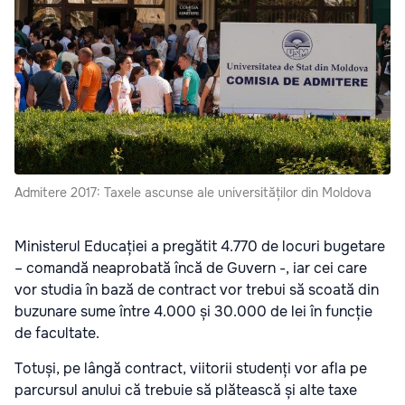
Admitere 2017: Taxele ascunse ale universităților din Moldova
Ministerul Educației a pregătit 4.770 de locuri bugetare
– comandă neaprobată încă de Guvern -, iar cei care
vor studia în bază de contract vor trebui să scoată din
buzunare sume între 4.000 și 30.000 de lei în funcție
de facultate.
Totuși, pe lângă contract, viitorii studenți vor afla pe
parcursul anului că trebuie să plătească și alte taxe