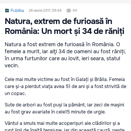
Publika
26 июля 2017, 09:44
411
Natura, extrem de furioasă în
România: Un mort și 34 de răniți
Natura a fost extrem de furioasă în România. O
femeie a murit, iar alţi 34 de oameni au fost răniți,
în urma furtunilor care au lovit, ieri seara, statul
vecin.
Cele mai multe victime au fost în Galați și Brăila. Femeia
care și-a pierdut viața avea 51 de ani și a fost strivită de
un copac.
Sute de arbori au fost puși la pământ, iar zeci de mașini
au fost grav avariate în cele15 minute de urgie.
Vântul a smuls mai multe acoperișuri ale clădirilor și a
rupt linii de înaltă tensiune, iar din această cauză, peste