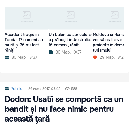
Accident tragic în
Un balon cu aer cald s-
Moldova și Români
Turcia: 17 oameni au
a prăbuşit în Australia.
vor să realizeze
murit și 36 au fost
16 oameni, răniți
proiecte în domeni
răniți
turismului
30 Мар. 10:37
30 Мар. 13:37
29 Мар. 18:27
Publika
26 июля 2017, 09:42
589
Dodon: Usatîi se comportă ca un
bandit şi nu face nimic pentru
această ţară