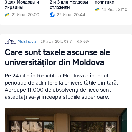
3 для Молдовы и
2 и 3 для Молдовы
политике
Украины
отложили
14 Июл. 21:10
21 Июл. 20:00
22 Июл. 20:44
Moldnova
26 июля 2017, 09:51
667
Care sunt taxele ascunse ale
universităților din Moldova
Pe 24 iulie în Republica Moldova a început
perioada de admitere la universitățile din țară.
Aproape 11.000 de absolvenți de liceu sunt
așteptați să-și înceapă studiile superioare.