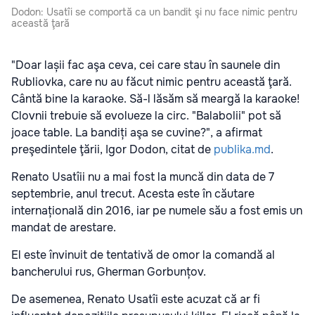
Dodon: Usatîi se comportă ca un bandit şi nu face nimic pentru
această ţară
"Doar lașii fac aşa ceva, cei care stau în saunele din
Rubliovka, care nu au făcut nimic pentru această ţară.
Cântă bine la karaoke. Să-l lăsăm să meargă la karaoke!
Clovnii trebuie să evolueze la circ. "Balabolii" pot să
joace table. La bandiți aşa se cuvine?", a afirmat
preşedintele ţării, Igor Dodon, citat de
publika.md
.
Renato Usatîii nu a mai fost la muncă din data de 7
septembrie, anul trecut. Acesta este în căutare
internațională din 2016, iar pe numele său a fost emis un
mandat de arestare.
El este învinuit de tentativă de omor la comandă al
bancherului rus, Gherman Gorbunțov.
De asemenea, Renato Usatîi este acuzat că ar fi