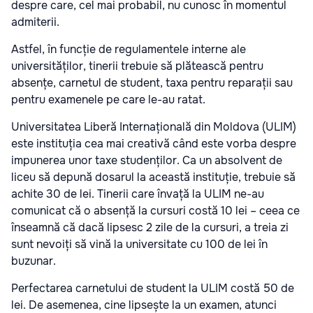
despre care, cel mai probabil, nu cunosc în momentul
admiterii.
Astfel, în funcție de regulamentele interne ale
universităților, tinerii trebuie să plătească pentru
absențe, carnetul de student, taxa pentru reparații sau
pentru examenele pe care le-au ratat.
Universitatea Liberă Internațională din Moldova (ULIM)
este instituția cea mai creativă când este vorba despre
impunerea unor taxe studenților. Ca un absolvent de
liceu să depună dosarul la această instituție, trebuie să
achite 30 de lei. Tinerii care învață la ULIM ne-au
comunicat că o absență la cursuri costă 10 lei – ceea ce
înseamnă că dacă lipsesc 2 zile de la cursuri, a treia zi
sunt nevoiți să vină la universitate cu 100 de lei în
buzunar.
Perfectarea carnetului de student la ULIM costă 50 de
lei. De asemenea, cine lipsește la un examen, atunci