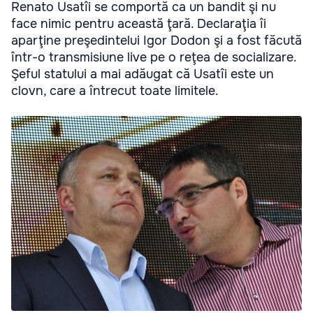
Renato Usatîi se comportă ca un bandit şi nu
face nimic pentru această ţară. Declaraţia îi
aparţine preşedintelui Igor Dodon şi a fost făcută
într-o transmisiune live pe o reţea de socializare.
Şeful statului a mai adăugat că Usatîi este un
clovn, care a întrecut toate limitele.