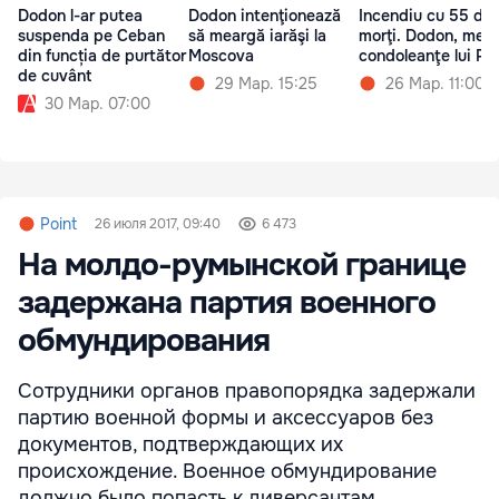
Dodon l-ar putea
Dodon intenţionează
Incendiu cu 55 de
suspenda pe Ceban
să meargă iarăşi la
morţi. Dodon, mesa
din funcția de purtător
Moscova
condoleanţe lui Put
de cuvânt
29 Мар. 15:25
26 Мар. 11:00
30 Мар. 07:00
Point
26 июля 2017, 09:40
6 473
На молдо-румынской границе
задержана партия военного
обмундирования
Сотрудники органов правопорядка задержали
партию военной формы и аксессуаров без
документов, подтверждающих их
происхождение. Военное обмундирование
должно было попасть к диверсантам