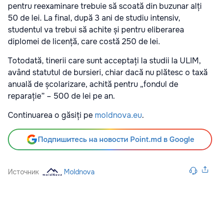
pentru reexaminare trebuie să scoată din buzunar alți
50 de lei. La final, după 3 ani de studiu intensiv,
studentul va trebui să achite și pentru eliberarea
diplomei de licență, care costă 250 de lei.
Totodată, tinerii care sunt acceptați la studii la ULIM,
având statutul de bursieri, chiar dacă nu plătesc o taxă
anuală de școlarizare, achită pentru „fondul de
reparație” – 500 de lei pe an.
Continuarea o găsiți pe
moldnova.eu
.
Подпишитесь на новости Point.md в Google
Источник
Moldnova