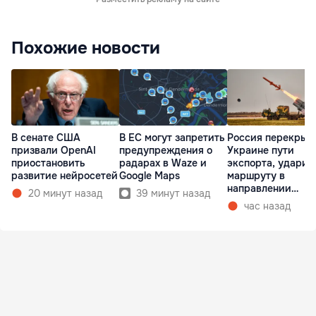
Похожие новости
В сенате США
В ЕС могут запретить
Россия перекрыв
призвали OpenAI
предупреждения о
Украине пути
приостановить
радарах в Waze и
экспорта, ударив
развитие нейросетей
Google Maps
маршруту в
направлении
20 минут назад
39 минут назад
Молдовы
час назад