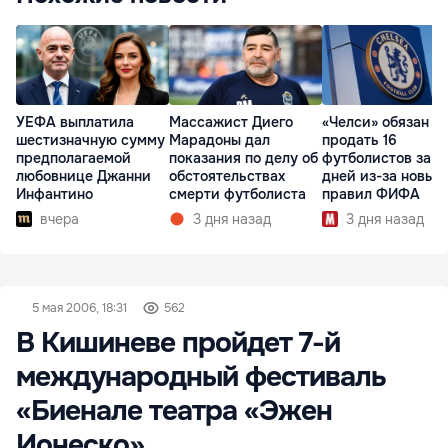
УЕФА выплатила
Массажист Диего
«Челси» обязан
шестизначную сумму
Марадоны дал
продать 16
предполагаемой
показания по делу об
футболистов за 2
любовнице Джанни
обстоятельствах
дней из-за новых
Инфантино
смерти футболиста
правил ФИФА
вчера
3 дня назад
3 дня назад
5 мая 2006, 18:31
562
В Кишиневе пройдет 7-й
международный фестиваль
«Биенале театра «Эжен
Ионеско»