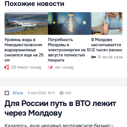
Похожие новости
Уровень воды в
Потребность
В Молдове
Новоднестровском
Молдовы в
насчитывается бо
водохранилище
электроэнергии на 10
12 тысяч ваканси
снизился еще на 25
августа полностью
8 часов назад
см
покрыта
26 минут назад
час назад
Www
5 мая 2006, 18:13
630
Для России путь в ВТО лежит
через Молдову
Казалось, еще недавно молдавское бизнес-