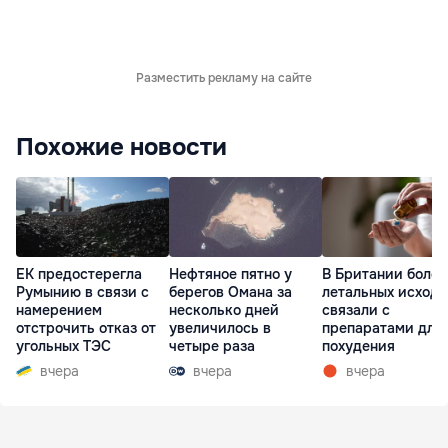
Разместить рекламу на сайте
Похожие новости
ЕК предостерегла
Нефтяное пятно у
В Британии более
Румынию в связи с
берегов Омана за
летальных исходо
намерением
несколько дней
связали с
отстрочить отказ от
увеличилось в
препаратами для
угольных ТЭС
четыре раза
похудения
вчера
вчера
вчера