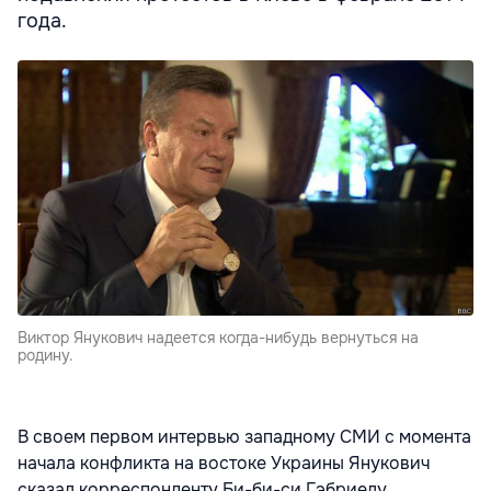
года.
Виктор Янукович надеется когда-нибудь вернуться на
родину.
В своем первом интервью западному СМИ с момента
начала конфликта на востоке Украины Янукович
сказал корреспонденту Би-би-си Гэбриелу