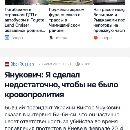
Погибшими в
Гружёная зерном
На трассе между
страшном ДТП с
фура съехала с
Бельцами и
автобусом и Toyota
трассы в
Рышканами после
Land Cruiser
Чимишлийском
непогоды на
оказались родные
районе
проезжую часть
братья
упали деревья
вчера
вчера
вчера
Bbc-Russian
23 июня 2015, 10:30
2 766
Янукович: Я сделал
недостаточно, чтобы не было
кровопролития
Бывший президент Украины Виктор Янукович
сказал в интервью Би-би-си, что он частично
несет ответственность за убийства во время
подавления протестов в Киеве в феврале 2014