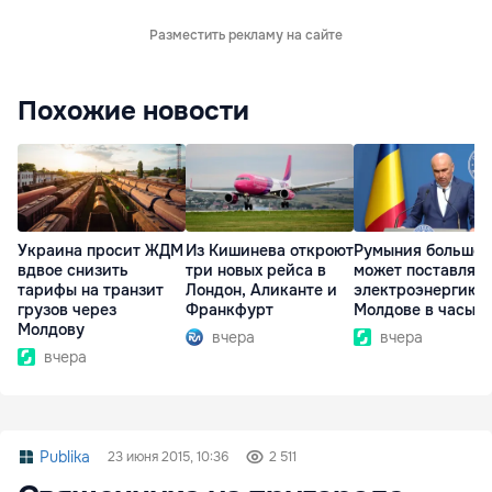
Разместить рекламу на сайте
Похожие новости
Украина просит ЖДМ
Из Кишинева откроют
Румыния больше 
вдвое снизить
три новых рейса в
может поставлять
тарифы на транзит
Лондон, Аликанте и
электроэнергию
грузов через
Франкфурт
Молдове в часы п
Молдову
вчера
вчера
вчера
Publika
23 июня 2015, 10:36
2 511