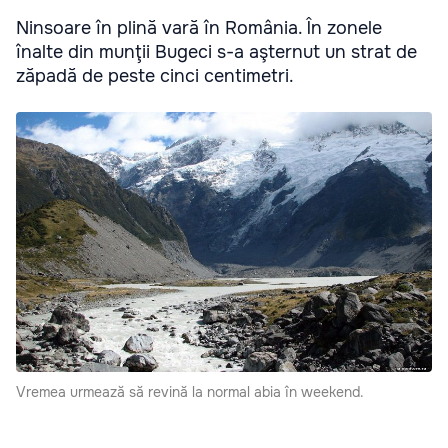
Ninsoare în plină vară în România. În zonele
înalte din munţii Bugeci s-a aşternut un strat de
zăpadă de peste cinci centimetri.
Vremea urmează să revină la normal abia în weekend.