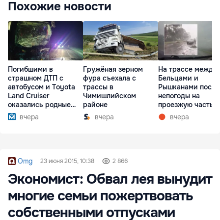
Похожие новости
Погибшими в
Гружёная зерном
На трассе между
страшном ДТП с
фура съехала с
Бельцами и
автобусом и Toyota
трассы в
Рышканами после
Land Cruiser
Чимишлийском
непогоды на
оказались родные
районе
проезжую часть
братья
упали деревья
вчера
вчера
вчера
Omg
23 июня 2015, 10:38
2 866
Экономист: Обвал лея вынудит
многие семьи пожертвовать
собственными отпусками