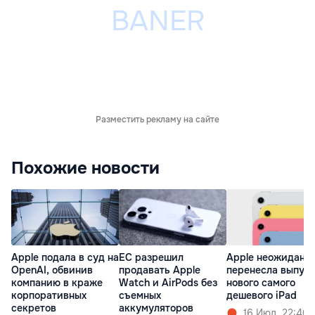
Разместить рекламу на сайте
Похожие новости
Apple подала в суд на
ЕС разрешил
Apple неожиданн
OpenAI, обвинив
продавать Apple
перенесла выпус
компанию в краже
Watch и AirPods без
нового самого
корпоративных
съемных
дешевого iPad
секретов
аккумуляторов
16 Июл. 22:40