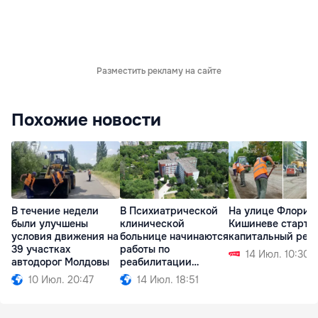
Разместить рекламу на сайте
Похожие новости
В течение недели
В Психиатрической
На улице Флорил
были улучшены
клинической
Кишиневе старто
условия движения на
больнице начинаются
капитальный рем
39 участках
работы по
14 Июл. 10:30
автодорог Молдовы
реабилитации
корпусов
10 Июл. 20:47
14 Июл. 18:51