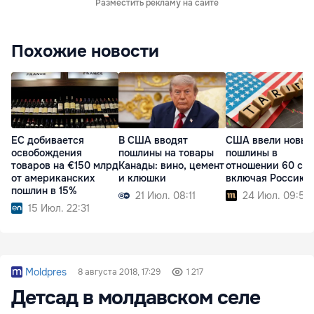
Разместить рекламу на сайте
Похожие новости
ЕС добивается
В США вводят
США ввели новые
освобождения
пошлины на товары
пошлины в
товаров на €150 млрд
Канады: вино, цемент
отношении 60 стр
от американских
и клюшки
включая Россию
пошлин в 15%
21 Июл. 08:11
24 Июл. 09:52
15 Июл. 22:31
Moldpres
8 августа 2018, 17:29
1 217
Детсад в молдавском селе