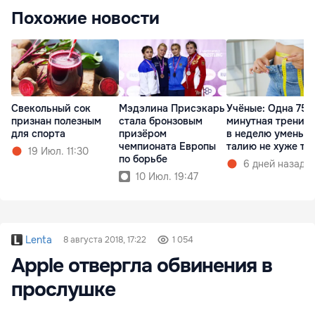
Похожие новости
Свекольный сок
Мэдэлина Присэкарь
Учёные: Одна 75-
признан полезным
стала бронзовым
минутная тренир
для спорта
призёром
в неделю уменьш
чемпионата Европы
талию не хуже тр
19 Июл. 11:30
по борьбе
6 дней назад
10 Июл. 19:47
Lenta
8 августа 2018, 17:22
1 054
Apple отвергла обвинения в
прослушке