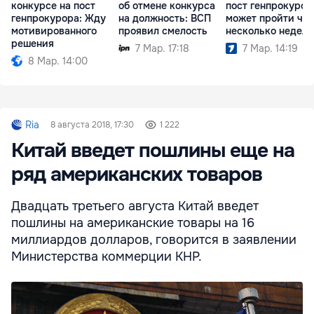
конкурсе на пост
об отмене конкурса
пост генпрокурор
генпрокурора: Жду
на должность: ВСП
может пройти че
мотивированного
проявил смелость
несколько недель
решения
7 Мар. 17:18
7 Мар. 14:19
8 Мар. 14:00
Ria
8 августа 2018, 17:30
1 222
Китай введет пошлины еще на
ряд американских товаров
Двадцать третьего августа Китай введет
пошлины на американские товары на 16
миллиардов долларов, говорится в заявлении
Министерства коммерции КНР.