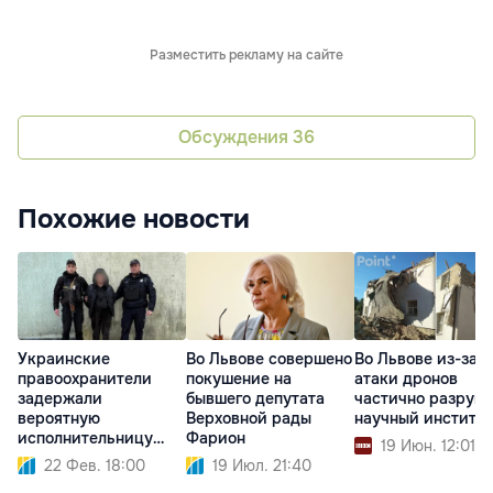
Разместить рекламу на сайте
Обсуждения
36
Похожие новости
Украинские
Во Львове совершено
Во Львове из-за
правоохранители
покушение на
атаки дронов
задержали
бывшего депутата
частично разруш
вероятную
Верховной рады
научный институт
исполнительницу
Фарион
19 Июн. 12:01
теракта во Львове
22 Фев. 18:00
19 Июл. 21:40