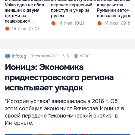
Volvo едва не сбил
перенес сердечный
консульства
женщин с двумя
приступ и умер за
Румынии автомоб
детьми на
рулем
врезался в дерев
пешеходном
14 Июл. 10:21
14 Июл. 09:19
переходе
16 Июл. 07:07
Infotag
9 сентября 2023, 16:15
9 700
Ионицэ: Экономика
приднестровского региона
испытывает упадок
"История успеха" завершилась в 2016 г. Об
этом сообщил экономист Вячеслав Ионицэ в
своей передаче "Экономический анализ" в
Интернете.