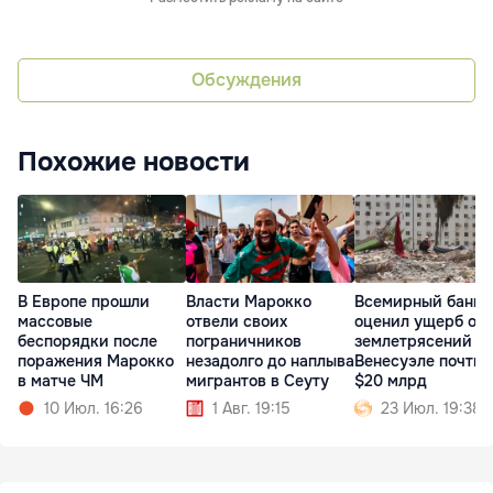
Обсуждения
Похожие новости
В Европе прошли
Власти Марокко
Всемирный банк
массовые
отвели своих
оценил ущерб от
беспорядки после
пограничников
землетрясений в
поражения Марокко
незадолго до наплыва
Венесуэле почти 
в матче ЧМ
мигрантов в Сеуту
$20 млрд
10 Июл. 16:26
1 Авг. 19:15
23 Июл. 19:38