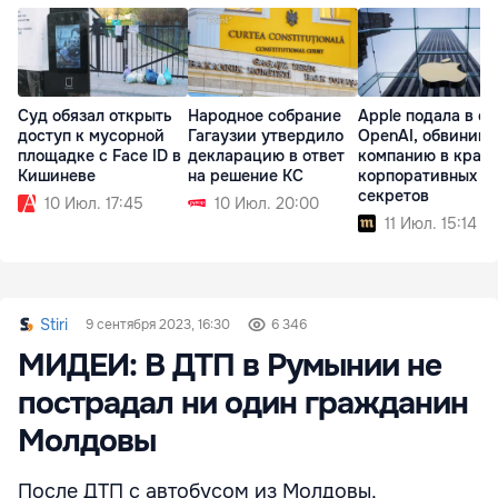
Суд обязал открыть
Народное собрание
Apple подала в су
доступ к мусорной
Гагаузии утвердило
OpenAI, обвинив
площадке с Face ID в
декларацию в ответ
компанию в краж
Кишиневе
на решение КС
корпоративных
секретов
10 Июл. 17:45
10 Июл. 20:00
11 Июл. 15:14
Stiri
9 сентября 2023, 16:30
6 346
МИДЕИ: В ДТП в Румынии не
пострадал ни один гражданин
Молдовы
После ДТП с автобусом из Молдовы,