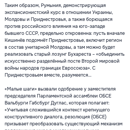
Таким образом, Румыния, демонстрирующая
экспансионистский курс в отношении Украины,
Молдовы и Приднестровья, а также борющаяся
против российского влияния на юго-западе
бывшего СССР, предельно откровенна: пусть вначале
Кишинёв подомнёт Приднестровье, включит регион
в состав унитарной Молдовы, а там можно будет
реализовать старый лозунг Бухареста – «объединить
искусственно разделённый посте Второй мировой
войны народов границах Евросоюза». С
Приднестровьем вместе, разумеется…
«Малые шаги» вызвали одобрение у заместителя
председателя Парламентской ассамблеи ОБСЕ
Вальбурги Габсбург Дуглас, которая полагает:
«Учитывая сложившийся контекст крепнущего
конструктивного диалога, резолюция (ОБСЕ)
призывает преобразовать существующий механизм