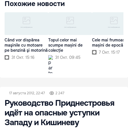
Похожие новости
Când vor dispărea
Topul celor mai
Cele mai frumoase
maşinile cu motoare
scumpe mașini de
mașini de epocă
pe benzină şi motorină
colecție
7 Окт. 15:17
31 Окт. 15:16
31 Окт. 09:45
17 августа 2012, 22:47
2 247
Руководство Приднестровья
идёт на опасные уступки
Западу и Кишиневу