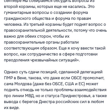
сентябре мы собираемся обсудить вопросы из
второй корзины, которых еще не касались. Это
гуманитарные вопросы о создании форума
гражданского общества и форума по правам
человека. Из третьей корзины будет поднят вопрос о
правоохранительной деятельности, потому что очень
важно для обеих сторон, чтобы их
правоохранительные органы работали
соответствующим образом. Еще я хочу ввести такой
вопрос, как сотрудничество в сфере подготовки
преодоления чрезвычайных ситуаций».
Однако суть сдачи позиций, сделанной делегацией
ПМР в Вене, такова, что даже если ОБСЕ промолчит,
сама Молдова (даже без ОБСЕ, США и ЕС) может
поднять отнюдь не только проблемы взаимодействия
про линии МВД, но и статуса Приднестровья, а также
вывода с берегов Днестра российских сил в любом
их виде.