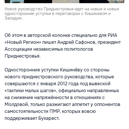
Новое руководство Приднестровья идет на новые и новые
односторонние уступки в переговорах с Кишиневом и
Западом.
Об этом в авторской колонке специально для РИА
«Новый Регион» пишет Андрей Сафонов, президент
Ассоциации независимых политологов
Приднестровья.
Односторонние уступки Кишинёву со стороны
нового приднестровского руководства, которые
совершаются с января 2012 года под вывеской
«тактики малых шагов», официально направленных
на снижение напряжённости в отношениях с
Молдовой, только разжигают аппетит у оппонентов
самостоятельности ПМР, которых вовсю
поддерживает Бухарест.