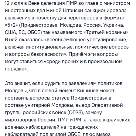
12 июля в Вене делегация ПМР во главе с министром
иностранных дел Ниной Штански санкционировала
включение в повестку дня переговоров в формате
«5+2» (Приднестровье, Молдова, Россия, Украина,
США, ЕС, ОБСЕ) так называемого «Третьей корзины».
В ней оказалось «всеобъемлющее урегулирование,
включая институциональные, политические вопросы
и вопросы безопасности». Причём эти вопросы
могут ставиться «среди прочих и в произвольном
порядке».
Это значит, если судить по заявлениям политиков
Молдовы, что в любой момент Кишинёв может
поставить вопросы статуса Приднестровья в
составе унитарной Молдовы, вывод Оперативной
группы российских войск (ОГРВ), замену
миротворцев России, ПМР и РМ, а также украинских
военных наблюдателей на гражданских
наблюдателей под эгидой ОБСЕ, плюс вывоз