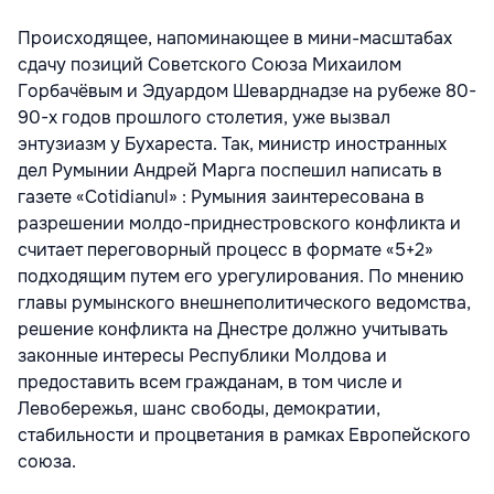
Происходящее, напоминающее в мини-масштабах
сдачу позиций Советского Союза Михаилом
Горбачёвым и Эдуардом Шеварднадзе на рубеже 80-
90-х годов прошлого столетия, уже вызвал
энтузиазм у Бухареста. Так, министр иностранных
дел Румынии Андрей Марга поспешил написать в
газете «Cotidianul» : Румыния заинтересована в
разрешении молдо-приднестровского конфликта и
считает переговорный процесс в формате «5+2»
подходящим путем его урегулирования. По мнению
главы румынского внешнеполитического ведомства,
решение конфликта на Днестре должно учитывать
законные интересы Республики Молдова и
предоставить всем гражданам, в том числе и
Левобережья, шанс свободы, демократии,
стабильности и процветания в рамках Европейского
союза.