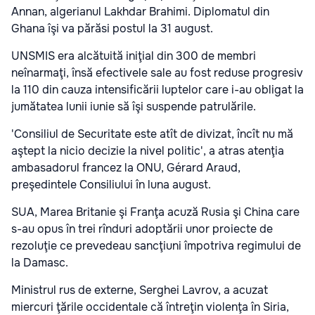
Annan, algerianul Lakhdar Brahimi. Diplomatul din
Ghana îşi va părăsi postul la 31 august.
UNSMIS era alcătuită iniţial din 300 de membri
neînarmaţi, însă efectivele sale au fost reduse progresiv
la 110 din cauza intensificării luptelor care i-au obligat la
jumătatea lunii iunie să îşi suspende patrulările.
'Consiliul de Securitate este atît de divizat, încît nu mă
aştept la nicio decizie la nivel politic', a atras atenţia
ambasadorul francez la ONU, Gérard Araud,
preşedintele Consiliului în luna august.
SUA, Marea Britanie şi Franţa acuză Rusia şi China care
s-au opus în trei rînduri adoptării unor proiecte de
rezoluţie ce prevedeau sancţiuni împotriva regimului de
la Damasc.
Ministrul rus de externe, Serghei Lavrov, a acuzat
miercuri ţările occidentale că întreţin violenţa în Siria,