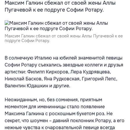
Максим Галкин сбежал от своей жены Аллы
Пугачевой к ее подруге Софии Ротару.
Максим Галкин сбежал от своей жены Аллы Пугачевой к ее
подруге Софии Ротару.
B солнечную Италию на юбилей знаменитой певицы
Софии Ротару съехались звездные коллеги и друзья
артистки: Филипп Киркоров, Лера Кудрявцева,
Николай Басков, Яна Рудковская, Григорий Лепс,
Валентин Юдашкин и другие.
Неожиданным, но, без сомнения, приятным
моментом для именинницы стало появление
Максима Галкина с роскошным букетом роз. Не
секрет, что шоумен – давний поклонник Ротару, а его
нежные чувства к очаровательной певице всегда