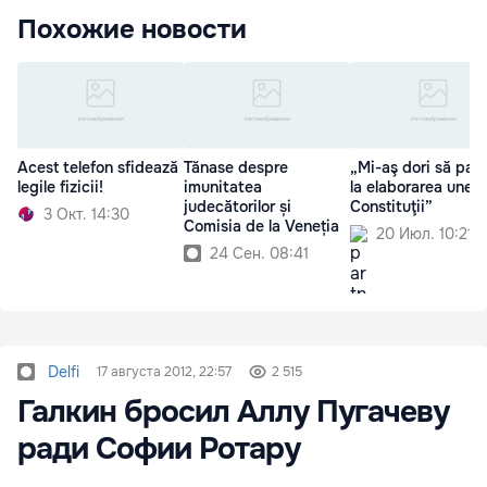
Похожие новости
Acest telefon sfidează
Tănase despre
„Mi-aş dori să part
legile fizicii!
imunitatea
la elaborarea unei 
judecătorilor și
Constituţii”
3 Окт. 14:30
Comisia de la Veneția
20 Июл. 10:21
24 Сен. 08:41
Delfi
17 августа 2012, 22:57
2 515
Галкин бросил Аллу Пугачеву
ради Софии Ротару