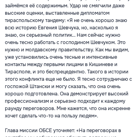
займёмся её содержимым. Удар не смягчили даже
высокие оценки, выставленные дипломатом
тираспольскому тандему: «Я не очень хорошо знаю
всю историю Евгения Шевчука, но, насколько я
знаю, он серьезный политик… Нам сейчас нужно
очень тесно работать с господином Шевчуком. Это
нужно и молдавскому правительству. Как мы видим,
уже установились очень тесные и интенсивные
контакты между первыми лицами в Кишиневе и
Тирасполе, и это беспрецедентно. Такого в истории
этого конфликта еще не было. Я тесно сотрудничаю с
госпожой Штански и могу сказать, что она очень
хорошо подготовлена. Она демонстрирует высокий
профессионализм и серьезно подходит к каждому
раунду переговоров. Мне кажется, что она искренне
хочет сделать что-то на пользу людям».
Глава миссии ОБСЕ уточняет: «На переговорах в