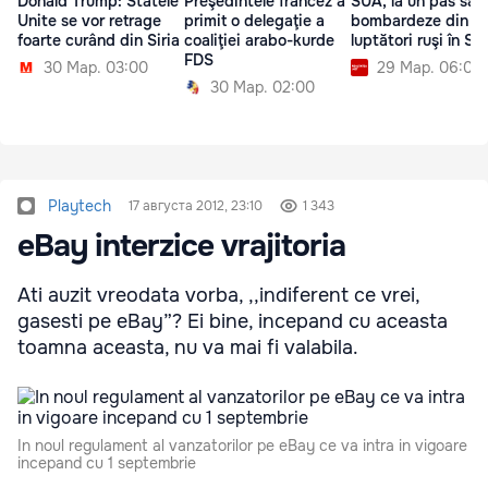
Donald Trump: Statele
Preşedintele francez a
SUA, la un pas să
Unite se vor retrage
primit o delegaţie a
bombardeze din n
foarte curând din Siria
coaliţiei arabo-kurde
luptători ruşi în Sir
FDS
30 Мар. 03:00
29 Мар. 06:00
30 Мар. 02:00
Playtech
17 августа 2012, 23:10
1 343
eBay interzice vrajitoria
Ati auzit vreodata vorba, ,,indiferent ce vrei,
gasesti pe eBay”? Ei bine, incepand cu aceasta
toamna aceasta, nu va mai fi valabila.
In noul regulament al vanzatorilor pe eBay ce va intra in vigoare
incepand cu 1 septembrie