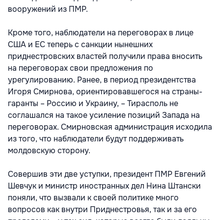
вооружений из ПМР.
Кроме того, наблюдатели на переговорах в лице
США и ЕС теперь с санкции нынешних
приднестровских властей получили права вносить
на переговорах свои предложения по
урегулированию. Ранее, в период президентства
Игоря Смирнова, ориентировавшегося на страны-
гаранты – Россию и Украину, – Тирасполь не
соглашался на такое усиление позиций Запада на
переговорах. Смирновская администрация исходила
из того, что наблюдатели будут поддерживать
молдовскую сторону.
Совершив эти две уступки, президент ПМР Евгений
Шевчук и министр иностранных дел Нина Штански
поняли, что вызвали к своей политике много
вопросов как внутри Приднестровья, так и за его