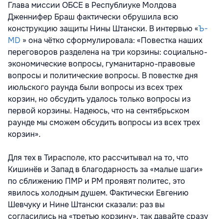
Глава миссии ОБСЕ в Республиуке Молдова
Дженнифер Браш фактически обрушила всю
конструкцию защиты Нины Штански. В интервью «
Ъ-
MD
» она чётко сформулировала: «Повестка наших
переговоров разделена на три корзины: социально-
экономические вопросы, гуманитарно-правовые
вопросы и политические вопросы. В повестке дня
июльского раунда были вопросы из всех трех
корзин, но обсудить удалось только вопросы из
первой корзины. Надеюсь, что на сентябрьском
раунде мы сможем обсудить вопросы из всех трех
корзин».
Для тех в Тирасполе, кто рассчитывал на то, что
Кишинёв и Запад в благодарность за «малые шаги»
по сближению ПМР и РМ проявят политес, это
явилось холодным душем. Фактически Евгению
Шевчуку и Нине Штански сказали: раз вы
согласились на «третью корзину», так давайте сразу