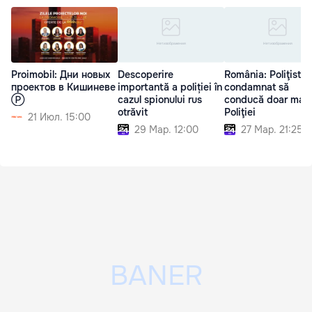
Proimobil: Дни новых
Descoperire
România: Poliţist
проектов в Кишиневе
importantă a poliției în
condamnat să
Ⓟ
cazul spionului rus
conducă doar maş
otrăvit
Poliţiei
21 Июл. 15:00
29 Мар. 12:00
27 Мар. 21:25