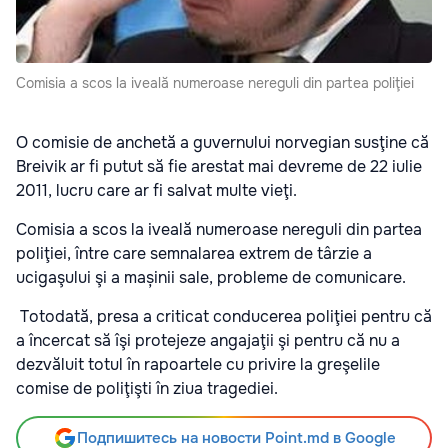
Comisia a scos la iveală numeroase nereguli din partea poliţiei
O comisie de anchetă a guvernului norvegian susţine că
Breivik ar fi putut să fie arestat mai devreme de 22 iulie
2011, lucru care ar fi salvat multe vieţi.
Comisia a scos la iveală numeroase nereguli din partea
poliţiei, între care semnalarea extrem de târzie a
ucigaşului şi a mașinii sale, probleme de comunicare.
Totodată, presa a criticat conducerea poliţiei pentru că
a încercat să îşi protejeze angajaţii şi pentru că nu a
dezvăluit totul în rapoartele cu privire la greşelile
comise de poliţişti în ziua tragediei.
Подпишитесь на новости Point.md в Google