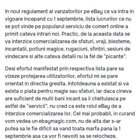
In noul regulament al vanzatorilor pe eBay ce va intra in
vigoare incepand cu 1 septembrie, lista lucrurilor ce nu
se pot vinde pe popularul serviciu de comert online a
primit cateva intrari noi. Practic, de la aceasta data se
va interzice comercializarea de sfaturi, vraji, blesteme,
incantatii, potiuni magice, rugaciuni, sfintiri, sesiuni de
vindecare si alte cateva detalii nu la fel de “picante”.
Desi efortul manifestat prin respectiva lista pare sa
vizeze protejarea utilizatorilor, efortul mi se pare
orientat in directia gresita. Intotdeauna a existat si va
exista o piata pentru magie sau sfaturi, iar daca cineva
are suficient de multi bani incant sa ii cheltuiasca pe
astfel de “servicii”, nu cred ca este rolul eBay de a
interzice comercializarea lor. Cel mai probabil, in curand
vom vedea un ebaymagic.com, nu de alta dar s-ar
putea sa le fie dificil sa vand toata marfa pana la 1
septembrie asa ca vor fi nevoiti sa se relocheze.