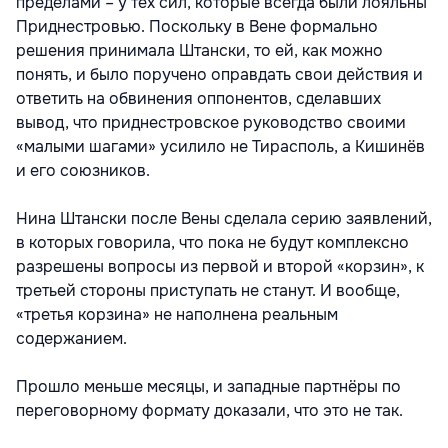
пределами – у тех сил, которые всегда были лояльны
Приднестровью. Поскольку в Вене формально
решения принимала Штански, то ей, как можно
понять, и было поручено оправдать свои действия и
ответить на обвинения оппонентов, сделавших
вывод, что приднестровское руководство своими
«малыми шагами» усилило не Тирасполь, а Кишинёв
и его союзников.
Нина Штански после Вены сделала серию заявлений,
в которых говорила, что пока не будут комплексно
разрешены вопросы из первой и второй «корзин», к
третьей стороны приступать не станут. И вообще,
«третья корзина» не наполнена реальным
содержанием.
Прошло меньше месяцы, и западные партнёры по
переговорному формату доказали, что это не так.