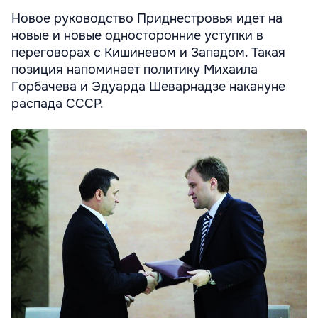
Новое руководство Приднестровья идет на
новые и новые односторонние уступки в
переговорах с Кишиневом и Западом. Такая
позиция напоминает политику Михаила
Горбачева и Эдуарда Шеварнадзе накануне
распада СССР.