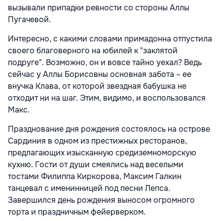
вызывали припадки ревности со стороны Аллы
Пугачевой.
Интересно, с какими словами примадонна отпустила
своего благоверного на юбилей к "заклятой
подруге". Возможно, он и вовсе тайно уехал? Ведь
сейчас у Аллы Борисовны основная забота – ее
внучка Клава, от которой звездная бабушка не
отходит ни на шаг. Этим, видимо, и воспользовался
Макс.
Празднование дня рождения состоялось на острове
Сардиния в одном из престижных ресторанов,
предлагающих изысканную средиземноморскую
кухню. Гости от души смеялись над веселыми
тостами Филиппа Киркорова, Максим Галкин
танцевал с именинницей под песни Лепса.
Завершился день рождения выносом огромного
торта и праздничным фейерверком.