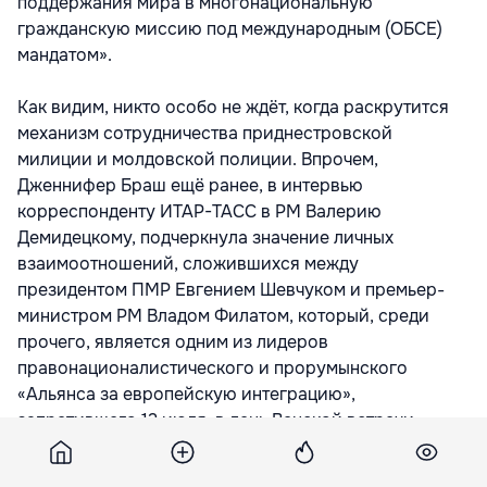
поддержания мира в многонациональную
гражданскую миссию под международным (ОБСЕ)
мандатом».
Как видим, никто особо не ждёт, когда раскрутится
механизм сотрудничества приднестровской
милиции и молдовской полиции. Впрочем,
Дженнифер Браш ещё ранее, в интервью
корреспонденту ИТАР-ТАСС в РМ Валерию
Демидецкому, подчеркнула значение личных
взаимоотношений, сложившихся между
президентом ПМР Евгением Шевчуком и премьер-
министром РМ Владом Филатом, который, среди
прочего, является одним из лидеров
правонационалистического и прорумынского
«Альянса за европейскую интеграцию»,
запретившего 12 июля, в день Венской встречи,
советскую символику в Молдове: «Я чрезвычайно
рада видеть, что у премьер-министра Влада Филата и