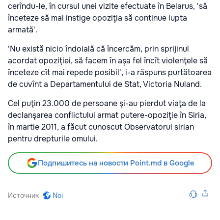
cerîndu-le, în cursul unei vizite efectuate în Belarus, 'să
înceteze să mai instige opoziţia să continue lupta
armată'.
'Nu există nicio îndoială că încercăm, prin sprijinul
acordat opoziţiei, să facem în aşa fel încît violenţele să
înceteze cît mai repede posibil', i-a răspuns purtătoarea
de cuvînt a Departamentului de Stat, Victoria Nuland.
Cel puţin 23.000 de persoane şi-au pierdut viaţa de la
declanşarea conflictului armat putere-opoziţie în Siria,
în martie 2011, a făcut cunoscut Observatorul sirian
pentru drepturile omului.
Подпишитесь на новости Point.md в Google
Источник
Noi