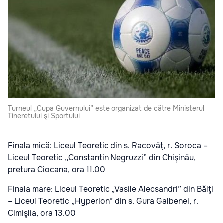
Turneul „Cupa Guvernului” este organizat de către Ministerul
Tineretului şi Sportului
Finala mică: Liceul Teoretic din s. Racovăţ, r. Soroca –
Liceul Teoretic „Constantin Negruzzi” din Chişinău,
pretura Ciocana, ora 11.00
Finala mare: Liceul Teoretic „Vasile Alecsandri” din Bălţi
– Liceul Teoretic „Hyperion” din s. Gura Galbenei, r.
Cimişlia, ora 13.00