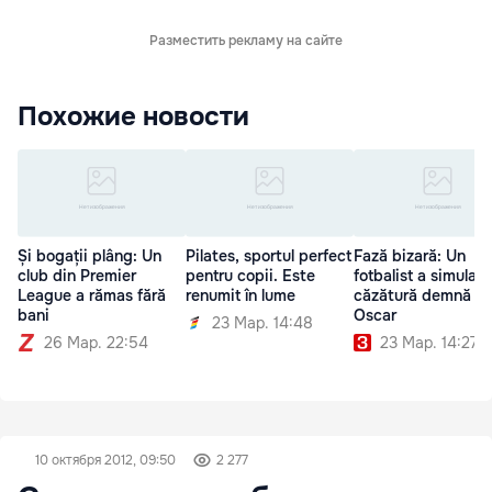
Разместить рекламу на сайте
Похожие новости
Și bogații plâng: Un
Pilates, sportul perfect
Fază bizară: Un
club din Premier
pentru copii. Este
fotbalist a simulat 
League a rămas fără
renumit în lume
căzătură demnă d
bani
Oscar
23 Мар. 14:48
26 Мар. 22:54
23 Мар. 14:27
10 октября 2012, 09:50
2 277