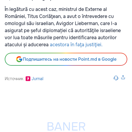
În legătură cu acest caz, ministrul de Externe al
României, Titus Corlăţean, a avut o întrevedere cu
omologul său israelian, Avigdor Lieberman, care l-a
asigurat pe șeful diplomației că autorităţile israeliene
vor lua toate măsurile pentru identificarea autorilor
atacului și aducerea
acestora în faţa justiţiei.
Подпишитесь на новости Point.md в Google
Источник
Jurnal