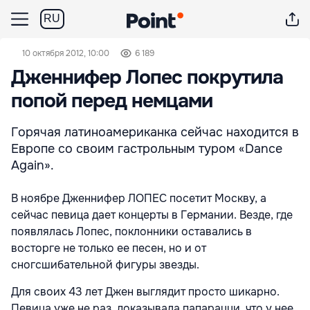
RU
10 октября 2012, 10:00
6 189
Дженнифер Лопес покрутила
попой перед немцами
Горячая латиноамериканка сейчас находится в
Европе со своим гастрольным туром «Dance
Again».
В ноябре Дженнифер ЛОПЕС посетит Москву, а
сейчас певица дает концерты в Германии. Везде, где
появлялась Лопес, поклонники оставались в
восторге не только ее песен, но и от
сногсшибательной фигуры звезды.
Для своих 43 лет Джен выглядит просто шикарно.
Певица уже не раз доказывала папарацци, что у нее