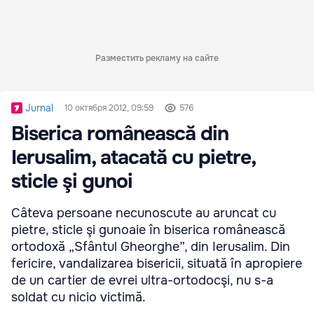
Разместить рекламу на сайте
Jurnal
10 октября 2012, 09:59
576
Biserica românească din
Ierusalim, atacată cu pietre,
sticle şi gunoi
Câteva persoane necunoscute au aruncat cu
pietre, sticle şi gunoaie în biserica românească
ortodoxă „Sfântul Gheorghe”, din Ierusalim. Din
fericire, vandalizarea bisericii, situată în apropiere
de un cartier de evrei ultra-ortodocşi, nu s-a
soldat cu nicio victimă.