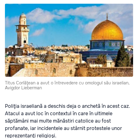
Titus Corlăţean a avut o întrevedere cu omologul său israelian,
Avigdor Lieberman
Poliţia israeliană a deschis deja o anchetă în acest caz.
Atacul a avut loc în contextul în care în ultimele
săptămâni mai multe mănăstiri catolice au fost
profanate, iar incidentele au stârnit protestele unor
reprezentanţi religioşi.