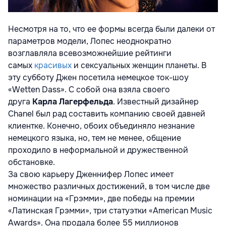
Несмотря на то, что ее формы всегда были далеки от
параметров модели, Лопес неоднократно
возглавляла всевозможнейшие рейтинги
самых
красивых
и сексуальных женщин планеты. В
эту субботу Джен посетила немецкое ток-шоу
«Wetten Dass». С собой она взяла своего
друга
Карла Лагерфельда
. Известный дизайнер
Chanel был рад составить компанию своей давней
клиентке. Конечно, обоих объединяло незнание
немецкого языка, но, тем не менее, общение
проходило в неформальной и дружественной
обстановке.
За свою карьеру Дженнифер Лопес имеет
множество различных достижений, в том числе две
номинации на «Грэмми», две победы на премии
«Латинская Грэмми», три статуэтки «American Music
Awards». Она продала более 55 миллионов