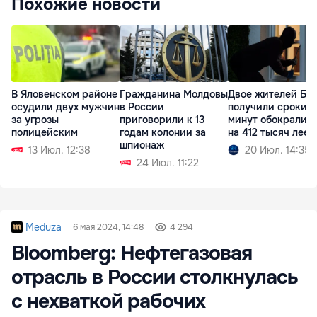
Похожие новости
В Яловенском районе
Гражданина Молдовы
Двое жителей Бе
осудили двух мужчин
в России
получили сроки: з
за угрозы
приговорили к 13
минут обокрали 
полицейским
годам колонии за
на 412 тысяч леев
шпионаж
13 Июл. 12:38
20 Июл. 14:35
24 Июл. 11:22
Meduza
6 мая 2024, 14:48
4 294
Bloomberg: Нефтегазовая
отрасль в России столкнулась
с нехваткой рабочих