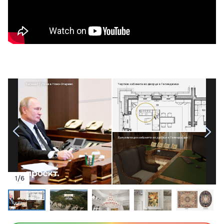
1
/
6