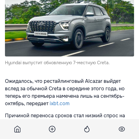
Hyundai выпустит обновленную 7-местную Creta.
Ожидалось, что рестайлинговый Alcazar выйдет
вслед за обычной Creta в середине этого года, но
теперь его премьера намечена лишь на сентябрь-
октябрь, передает
ixbt.com
Причиной переноса сроков стал низкий спрос на
текущую модель Alcazar. Если обычная Creta
продается тиражом около 10 000 единиц в месяц, то
семиместная версия разлетается гораздо хуже —