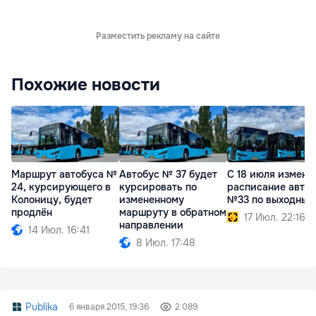
Разместить рекламу на сайте
Похожие новости
Маршрут автобуса №
Автобус № 37 будет
С 18 июля измени
24, курсирующего в
курсировать по
расписание авто
Колоницу, будет
измененному
№33 по выходным
продлён
маршруту в обратном
17 Июл. 22:16
направлении
14 Июл. 16:41
8 Июл. 17:48
Publika
6 января 2015, 19:36
2 089