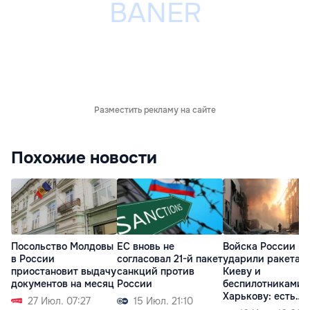
Разместить рекламу на сайте
Похожие новости
Посольство Молдовы
ЕС вновь не
Войска России
в России
согласовал 21-й пакет
ударили ракетам
приостановит выдачу
санкций против
Киеву и
документов на месяц
России
беспилотниками 
Харькову: есть
27 Июл. 07:27
15 Июл. 21:10
жертвы