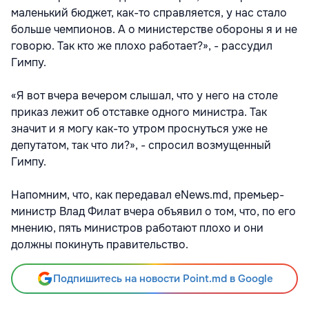
маленький бюджет, как-то справляется, у нас стало
больше чемпионов. А о министерстве обороны я и не
говорю. Так кто же плохо работает?», - рассудил
Гимпу.
«Я вот вчера вечером слышал, что у него на столе
приказ лежит об отставке одного министра. Так
значит и я могу как-то утром проснуться уже не
депутатом, так что ли?», - спросил возмущенный
Гимпу.
Напомним, что, как передавал eNews.md, премьер-
министр Влад Филат вчера объявил о том, что, по его
мнению, пять министров работают плохо и они
должны покинуть правительство.
Подпишитесь на новости Point.md в Google