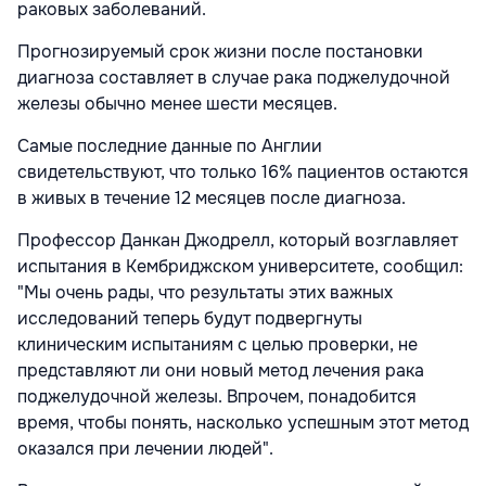
раковых заболеваний.
Прогнозируемый срок жизни после постановки
диагноза составляет в случае рака поджелудочной
железы обычно менее шести месяцев.
Самые последние данные по Англии
свидетельствуют, что только 16% пациентов остаются
в живых в течение 12 месяцев после диагноза.
Профессор Данкан Джодрелл, который возглавляет
испытания в Кембриджском университете, сообщил:
"Мы очень рады, что результаты этих важных
исследований теперь будут подвергнуты
клиническим испытаниям с целью проверки, не
представляют ли они новый метод лечения рака
поджелудочной железы. Впрочем, понадобится
время, чтобы понять, насколько успешным этот метод
оказался при лечении людей".