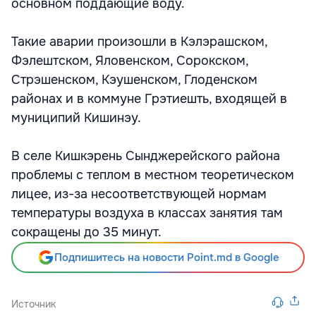
основном поддающие воду.
Такие аварии произошли в Кэлэрашском,
Фэлештском, Яловенском, Сорокском,
Стрэшенском, Кэушенском, Глоденском
районах и в коммуне Грэтиешть, входящей в
муниципий Кишинэу.
В селе Кишкэрень Сынджерейского района
проблемы с теплом в местном теоретическом
лицее, из-за несоответствующей нормам
температуры воздуха в классах занятия там
сокращены до 35 минут.
Подпишитесь на новости Point.md в Google
Источник