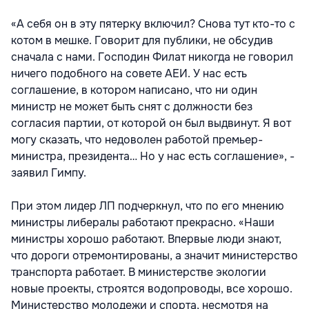
«А себя он в эту пятерку включил? Снова тут кто-то с
котом в мешке. Говорит для публики, не обсудив
сначала с нами. Господин Филат никогда не говорил
ничего подобного на совете АЕИ. У нас есть
соглашение, в котором написано, что ни один
министр не может быть снят с должности без
согласия партии, от которой он был выдвинут. Я вот
могу сказать, что недоволен работой премьер-
министра, президента… Но у нас есть соглашение», -
заявил Гимпу.
При этом лидер ЛП подчеркнул, что по его мнению
министры либералы работают прекрасно. «Наши
министры хорошо работают. Впервые люди знают,
что дороги отремонтированы, а значит министерство
транспорта работает. В министерстве экологии
новые проекты, строятся водопроводы, все хорошо.
Министерство молодежи и спорта, несмотря на