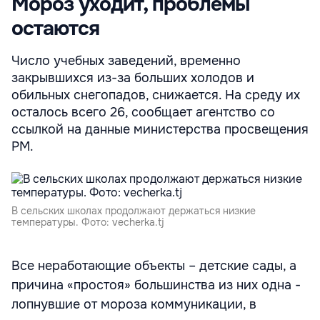
Мороз уходит, проблемы
остаются
Число учебных заведений, временно
закрывшихся из-за больших холодов и
обильных снегопадов, снижается. На среду их
осталось всего 26, сообщает агентство со
ссылкой на данные министерства просвещения
РМ.
В сельских школах продолжают держаться низкие
температуры. Фото: vecherka.tj
Все неработающие объекты – детские сады, а
причина «простоя» большинства из них одна -
лопнувшие от мороза коммуникации, в