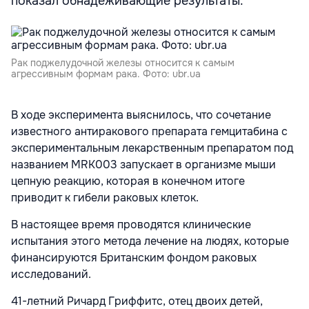
показал обнадеживающие результаты.
Рак поджелудочной железы относится к самым
агрессивным формам рака. Фото: ubr.ua
В ходе эксперимента выяснилось, что сочетание
известного антиракового препарата гемцитабина с
экспериментальным лекарственным препаратом под
названием MRK003 запускает в организме мыши
цепную реакцию, которая в конечном итоге
приводит к гибели раковых клеток.
В настоящее время проводятся клинические
испытания этого метода лечение на людях, которые
финансируются Британским фондом раковых
исследований.
41-летний Ричард Гриффитс, отец двоих детей,