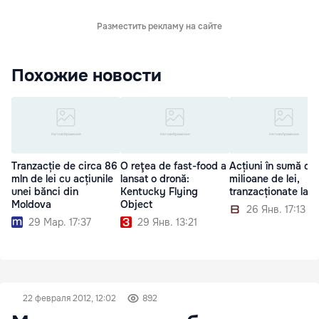
Разместить рекламу на сайте
Похожие новости
Tranzacție de circa 86
O reţea de fast-food a
Acțiuni în sumă de 
mln de lei cu acțiunile
lansat o dronă:
milioane de lei,
unei bănci din
Kentucky Flying
tranzacționate la B
Moldova
Object
26 Янв. 17:13
29 Мар. 17:37
29 Янв. 13:21
22 февраля 2012, 12:02
892