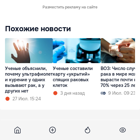
Разместить рекламу на сайте
Похожие новости
Ученые объяснили,
Ученые составили
ВОЗ: Число случа
почему ультрафиолет
карту «укрытий»
рака в мире може
и курение у одних
спящих раковых
вырасти почти на
вызывают рак, а у
клеток
70% через 25 лет
других нет
3 дня назад
9 Июл. 09:23
27 Июл. 15:24
HotNews
22 февраля 2012, 11:39
593
Democrația moldovenească: 14