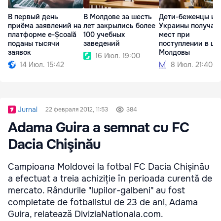
В первый день
В Молдове за шесть
Дети-беженцы из
приёма заявлений на
лет закрылись более
Украины получат
платформе e-Școală
100 учебных
мест при
поданы тысячи
заведений
поступлении в ш
заявок
Молдовы
16 Июл. 19:00
14 Июл. 15:42
8 Июл. 21:40
Jurnal
22 февраля 2012, 11:53
384
Adama Guira a semnat cu FC
Dacia Chişinău
Campioana Moldovei la fotbal FC Dacia Chișinău
a efectuat a treia achiziție în perioada curentă de
mercato. Rândurile "lupilor-galbeni" au fost
completate de fotbalistul de 23 de ani, Adama
Guira, relatează DiviziaNationala.com.