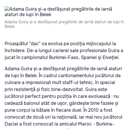
Adama Guira și-a desfășurat pregătirile de iarnă alaturi de lupi în
Belek
Proaspătul "dac" va evolua pe poziția mijlocașului la
închidere. De-a lungul carierei sale profesionale Guira a
jucat în campionatul Burkinei-Faso, Spaniei și Elveției.
Adama Guira și-a desfășurat pregătirile de iarnă alaturi
de lupi în Belek. În cadrul cantonamentului jucătorul de
culoare a impresionat mult staff-ul tehnic, în special
prin rezistență și fizic bine-dezvoltat. Guira este
jucătorul perfect pentru poziția în care evoluează : nu
cedează balonul atât de ușor, gândește bine fazele și
pune corpul la bătaie în fiecare duel. În 2010 a fost
convocat de două ori la națională, iar mai nou jucătorul
Daciei a fost convocat la amicalul Maroc - Burkina-