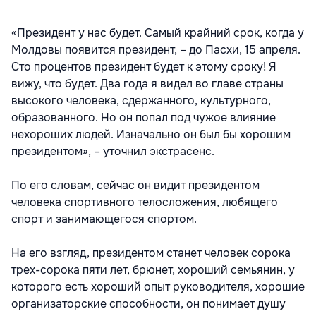
«Президент у нас будет. Самый крайний срок, когда у
Молдовы появится президент, – до Пасхи, 15 апреля.
Сто процентов президент будет к этому сроку! Я
вижу, что будет. Два года я видел во главе страны
высокого человека, сдержанного, культурного,
образованного. Но он попал под чужое влияние
нехороших людей. Изначально он был бы хорошим
президентом», – уточнил экстрасенс.
По его словам, сейчас он видит президентом
человека спортивного телосложения, любящего
спорт и занимающегося спортом.
На его взгляд, президентом станет человек сорока
трех-сорока пяти лет, брюнет, хороший семьянин, у
которого есть хороший опыт руководителя, хорошие
организаторские способности, он понимает душу