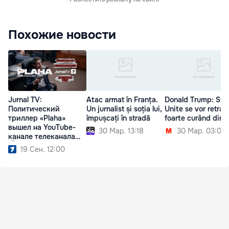
Похожие новости
Jurnal TV:
Atac armat în Franța.
Donald Trump: Sta
Политический
Un jurnalist și soția lui,
Unite se vor retrag
триллер «Plaha»
împușcați în stradă
foarte curând din S
вышел на YouTube-
30 Мар. 13:18
30 Мар. 03:00
канале телеканала
Ⓟ
19 Сен. 12:00