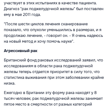
участвует в этих испытаниях в качестве пациента.
Диагноз "рак поджелудочной железы" был поставлен
ему в мае 2011 года.
"После шести циклов лечения сканирование
показало, что опухоли уменьшились в размерах, и я
продолжаю лечение, - говорит он. - Я очень надеюсь
на новый метод и хочу помочь науке".
Агрессивный рак
Британский фонд раковых исследований заявил, что
исследованиям в области рака поджелудочной
железы теперь отдается приоритет в силу того, что
статистика выживания при этом заболевании крайне
низка.
Ежегодно в Британии эту форму рака находят у 8
тысяч человек; рак поджелудочной железы занимает
пятое место в смертности от разных категорий