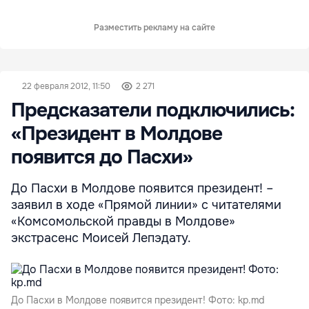
Разместить рекламу на сайте
22 февраля 2012, 11:50
2 271
Предсказатели подключились:
«Президент в Молдове
появится до Пасхи»
До Пасхи в Молдове появится президент! –
заявил в ходе «Прямой линии» с читателями
«Комсомольской правды в Молдове»
экстрасенс Моисей Лепэдату.
До Пасхи в Молдове появится президент! Фото: kp.md