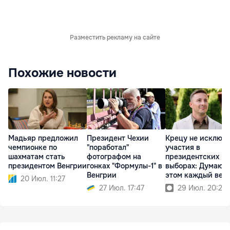
Разместить рекламу на сайте
Похожие новости
Мадьяр предложил
Президент Чехии
Крецу не исключ
чемпионке по
"поработал"
участия в
шахматам стать
фотографом на
президентских
президентом Венгрии
гонках "Формулы-1" в
выборах: Думаю о
Венгрии
этом каждый веч
20 Июл. 11:27
27 Июл. 17:47
29 Июл. 20:23