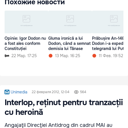
Похожие новости
Opinie: Igor Dodon nu
Gluma ironică a lui
Prăbușire An-148:
a fost ales conform
Dodon, când a semnat
Dodon i-a expediat
Constituției
demisia lui Tănase
telegramă lui Putin
22 Мар. 17:25
13 Мар. 16:25
11 Фев. 19:52
Unimedia
22 февраля 2012, 12:04
564
Interlop, reținut pentru tranzacții
cu heroină
Angajaţii Direcţiei Antidrog din cadrul MAI au