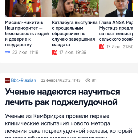
Мисаил-Никитин:
Катлабуга выступила
Глава ANSA Раду
Наш приоритет —
с прощальным
Мустяцэ предлож
безопасность людей
обращением по
на пост министра
и доверие к
случаю завершения
сельского хозяйс
государству
мандата
17 Июл. 21:50
22 Июл. 11:18
17 Июл. 19:39
Bbc-Russian
22 февраля 2012, 11:43
811
Ученые надеются научиться
лечить рак поджелудочной
Ученые из Кембриджа провели первые
клинические испытания нового метода
лечения рака поджелудочной железы, который