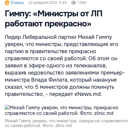
Enews
22 февраля 2012, 11:45
1 084
Гимпу: «Министры от ЛП
работают прекрасно»
Лидер Либеральной партии Михай Гимпу
уверен, что министры, представляющие его
партию в правительстве прекрасно
справляются со своей работой. Об этом он
заявил в эфире одного из телеканалов,
выразив недовольство заявлениями премьер-
министра Влада Филата, который накануне
сказал, что 5 министров должны покинуть
правительство, - передает eNews.md.
Михай Гимпу уверен, что министры, прекрасно справляются
со своей работой. Фото: zilnic.md