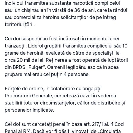
individul transmitea substanța narcotică complicelui
său, un chișinăuian în vârstă de 36 de ani, care la rândul
său comercializa heroina solicitanților de pe întreg
teritoriul țării.
Cei doi suspecții au fost încătușați în momentul unei
tranzacții. Liderul grupării transmitea complicelui său 10
grame de heroină, evaluată de către de specialiști la
circa 20 mii de lei. Reținerea a fost operată de luptătorii
din BPDS „Fulger”. Oamenii legiibănuiesc că în acea
grupare mai erau cel puțin 4 persoane.
Forțele de ordine, în colaborare cu angajații
Procuraturii Generale, cercetează cazul în vederea
stabilirii tuturor circumstanțelor, căilor de distribuire și
persoanelor implicate.
Cei doi sunt cercetați penal în baza art. 217/1 al. 4 Cod
Penal al RM. Dacă vor fi găsiți vinovați de „Circulaţia