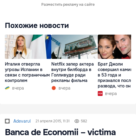
Разместить рекламу на сайте
Похожие новости
Италия отвергла
Netflix запер актера
Брат Джоли
угрозы Испании в
внутри билборда в
совершил каминг
связи с пограничным
Голливуде ради
в 53 года и
контролем
рекламы фильма
признался после
развода, что он г
вчера
вчера
вчера
Adevarul
21 апреля 2015, 11:31
582
Banca de Economii – victima