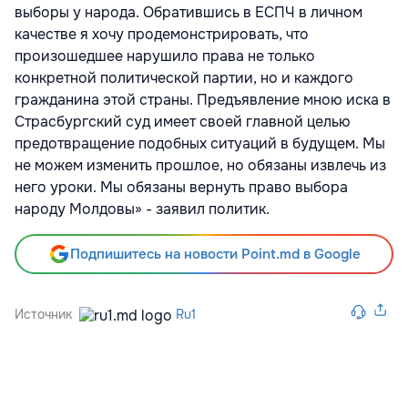
выборы у народа. Обратившись в ЕСПЧ в личном
качестве я хочу продемонстрировать, что
произошедшее нарушило права не только
конкретной политической партии, но и каждого
гражданина этой страны. Предъявление мною иска в
Страсбургский суд имеет своей главной целью
предотвращение подобных ситуаций в будущем. Мы
не можем изменить прошлое, но обязаны извлечь из
него уроки. Мы обязаны вернуть право выбора
народу Молдовы» - заявил политик.
Подпишитесь на новости Point.md в Google
Источник
Ru1