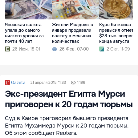
Японская валюта
Жители Молдовы в
Курс биткоина
упала до самого
январе продавали
превысил отметк
низкого уровня за
валюту в меньших
$28 тыс. впервые
почти 40 лет
количествах
конца августа
26 Июн. 18:01
26 Фев. 07:00
2 Окт. 11:09
Gazeta
21 апреля 2015, 11:33
1 196
Экс-президент Египта Мурси
приговорен к 20 годам тюрьмы
Суд в Каире приговорил бывшего президента
Египта Мухаммеда Мурси к 20 годам тюрьмы.
Об этом сообщает Reuters.