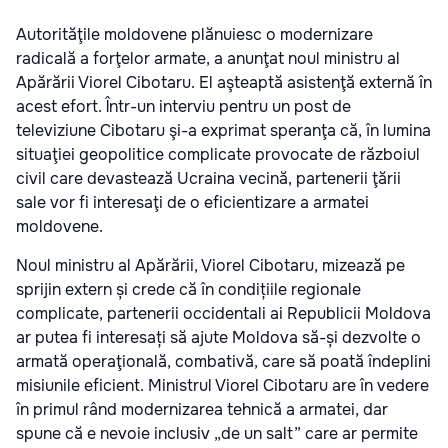
Autorităţile moldovene plănuiesc o modernizare
radicală a forţelor armate, a anunţat noul ministru al
Apărării Viorel Cibotaru. El aşteaptă asistenţă externă în
acest efort. Într-un interviu pentru un post de
televiziune Cibotaru şi-a exprimat speranţa că, în lumina
situaţiei geopolitice complicate provocate de războiul
civil care devastează Ucraina vecină, partenerii ţării
sale vor fi interesaţi de o eficientizare a armatei
moldovene.
Noul ministru al Apărării, Viorel Cibotaru, mizează pe
sprijin extern și crede că în condițiile regionale
complicate, partenerii occidentali ai Republicii Moldova
ar putea fi interesați să ajute Moldova să-și dezvolte o
armată operaţională, combativă, care să poată îndeplini
misiunile eficient. Ministrul Viorel Cibotaru are în vedere
în primul rând modernizarea tehnică a armatei, dar
spune că e nevoie inclusiv „de un salt” care ar permite