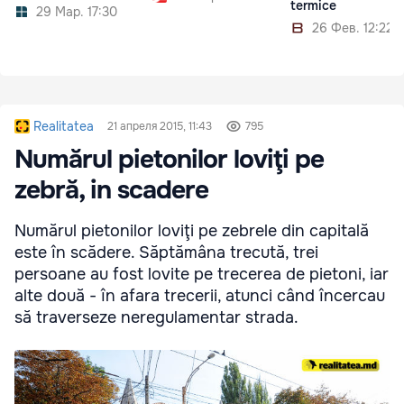
termice
29 Мар. 17:30
26 Фев. 12:22
Realitatea
21 апреля 2015, 11:43
795
Numărul pietonilor loviţi pe
zebră, in scadere
Numărul pietonilor loviţi pe zebrele din capitală
este în scădere. Săptămâna trecută, trei
persoane au fost lovite pe trecerea de pietoni, iar
alte două - în afara trecerii, atunci când încercau
să traverseze neregulamentar strada.