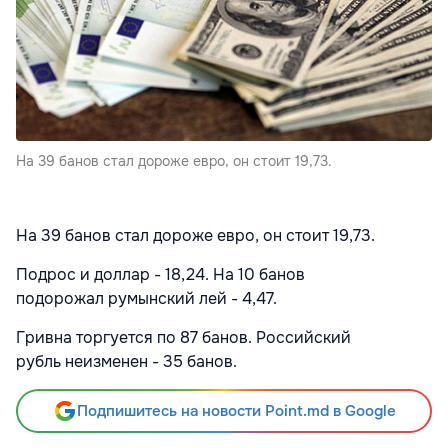
На 39 банов стал дороже евро, он стоит 19,73.
На 39 банов стал дороже евро, он стоит 19,73.
Подрос и
доллар - 18,24. На 10 банов
подорожал румынский лей - 4,47.
Гривна торгуется по 87 банов.
Российский
рубль неизменен - 35 банов.
Подпишитесь на новости Point.md в Google