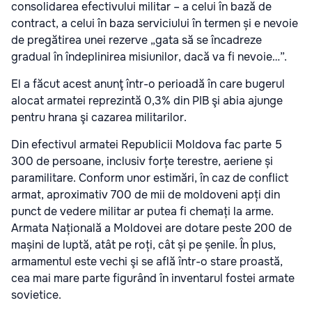
consolidarea efectivului militar – a celui în bază de
contract, a celui în baza serviciului în termen și e nevoie
de pregătirea unei rezerve „gata să se încadreze
gradual în îndeplinirea misiunilor, dacă va fi nevoie…”.
El a făcut acest anunţ într-o perioadă în care bugerul
alocat armatei reprezintă 0,3% din PIB şi abia ajunge
pentru hrana şi cazarea militarilor.
Din efectivul armatei Republicii Moldova fac parte 5
300 de persoane, inclusiv forțe terestre, aeriene și
paramilitare. Conform unor estimări, în caz de conflict
armat, aproximativ 700 de mii de moldoveni apți din
punct de vedere militar ar putea fi chemați la arme.
Armata Națională a Moldovei are dotare peste 200 de
mașini de luptă, atât pe roți, cât și pe șenile. În plus,
armamentul este vechi şi se află într-o stare proastă,
cea mai mare parte figurând în inventarul fostei armate
sovietice.