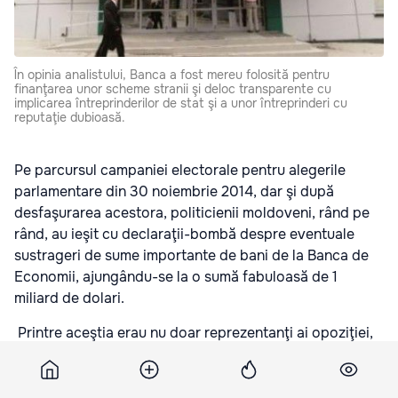
În opinia analistului, Banca a fost mereu folosită pentru
finanţarea unor scheme stranii şi deloc transparente cu
implicarea întreprinderilor de stat şi a unor întreprinderi cu
reputaţie dubioasă.
Pe parcursul campaniei electorale pentru alegerile
parlamentare din 30 noiembrie 2014, dar şi după
desfaşurarea acestora, politicienii moldoveni, rând pe
rând, au ieşit cu declaraţii-bombă despre eventuale
sustrageri de sume importante de bani de la Banca de
Economii, ajungându-se la o sumă fabuloasă de 1
miliard de dolari.
Printre aceştia erau nu doar reprezentanţi ai opoziţiei,
ci şi foşti funcţionari din instituţiile financiare de stat.
Primii, care au pornit valul discuţiilor despre eventuale
furturi din cea mai mare bancă din Republica Moldova