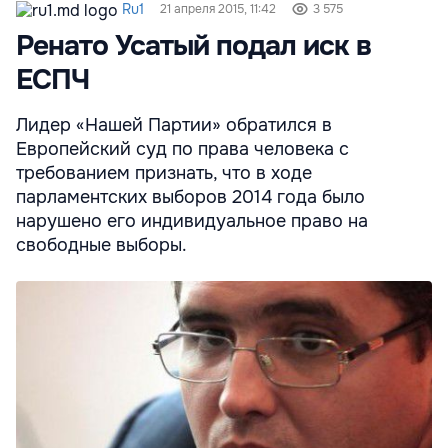
Ru1
21 апреля 2015, 11:42
3 575
Ренато Усатый подал иск в
ЕСПЧ
Лидер «Нашей Партии» обратился в
Европейский суд по права человека с
требованием признать, что в ходе
парламентских выборов 2014 года было
нарушено его индивидуальное право на
свободные выборы.