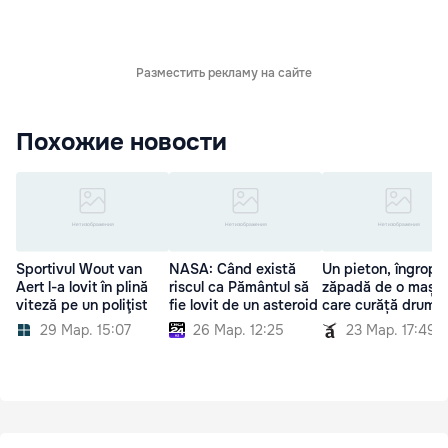
Разместить рекламу на сайте
Похожие новости
Sportivul Wout van
NASA: Când există
Un pieton, îngropat
Aert l-a lovit în plină
riscul ca Pământul să
zăpadă de o mașin
viteză pe un poliţist
fie lovit de un asteroid
care curăță drumur
29 Мар. 15:07
26 Мар. 12:25
23 Мар. 17:49