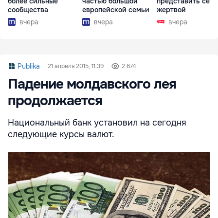
более сильные
частью большой
представить себя
сообщества
европейской семьи
жертвой
вчера
вчера
вчера
Publika
21 апреля 2015, 11:39
2 674
Падение молдавского лея
продолжается
Национальный банк установил на сегодня
следующие курсы валют.