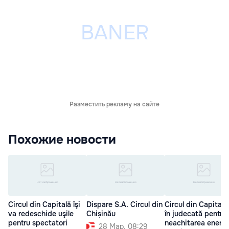
Разместить рекламу на сайте
Похожие новости
Circul din Capitală îşi
Dispare S.A. Circul din
Circul din Capitală
va redeschide uşile
Chișinău
în judecată pentru
pentru spectatori
neachitarea energi
28 Мар. 08:29