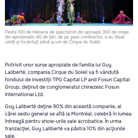
Peste 100 de milioane de spectatori din aproape 300 de oraşe,
din aproximativ 40 de ţări, de pe şase continente, s-au lăsat
uimiţi şi încântaţi până acum de Cirque du Soleil.
Potrivit unor surse apropiate de familia lui Guy
Laliberté, compania Cirque du Soleil va fi vândută
fondului de investiţii TPG Capital LP and Fosun Capital
Group, deţinut de conglomeratul chinezesc Fosun
International Ltd.
Guy Laliberté deţine 90% din această companie, al
cărei sediu general se află la Montréal, celebră în lumea
întreagă pentru show-urile sale acrobatice. În urma
tranzacţiei, Guy Laliberté va păstra 10% din acţiunile
sale.