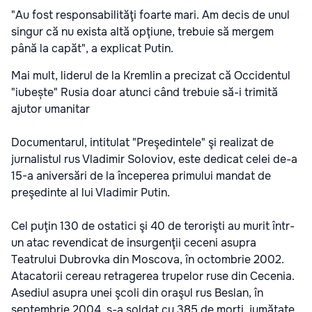
"Au fost responsabilităţi foarte mari. Am decis de unul
singur că nu exista altă opţiune, trebuie să mergem
până la capăt", a explicat Putin.
Mai mult, liderul de la Kremlin a precizat că Occidentul
"iubește" Rusia doar atunci când trebuie să-i trimită
ajutor umanitar
Documentarul, intitulat "Preşedintele" şi realizat de
jurnalistul rus Vladimir Soloviov, este dedicat celei de-a
15-a aniversări de la începerea primului mandat de
preşedinte al lui Vladimir Putin.
Cel puţin 130 de ostatici şi 40 de terorişti au murit într-
un atac revendicat de insurgenţii ceceni asupra
Teatrului Dubrovka din Moscova, în octombrie 2002.
Atacatorii cereau retragerea trupelor ruse din Cecenia.
Asediul asupra unei şcoli din oraşul rus Beslan, în
septembrie 2004, s-a soldat cu 385 de morţi, jumătate