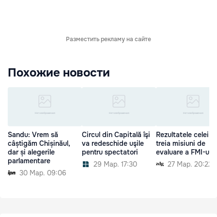
Разместить рекламу на сайте
Похожие новости
Sandu: Vrem să
Circul din Capitală îşi
Rezultatele celei d
câștigăm Chișinăul,
va redeschide uşile
treia misiuni de
dar și alegerile
pentru spectatori
evaluare a FMI-ului
parlamentare
29 Мар. 17:30
27 Мар. 20:22
30 Мар. 09:06