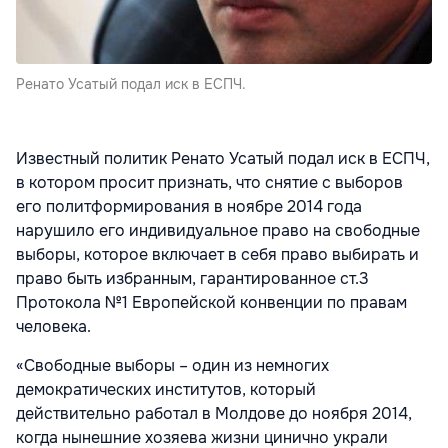
Ренато Усатый подал иск в ЕСПЧ.
Известный политик Ренато Усатый подал иск в ЕСПЧ,
в котором просит признать, что снятие с выборов
его политформирования в ноябре 2014 года
нарушило его индивидуальное право на свободные
выборы, которое включает в себя право выбирать и
право быть избранным, гарантированное ст.3
Протокола №1 Европейской конвенции по правам
человека.
«Свободные выборы – один из немногих
демократических институтов, который
действительно работал в Молдове до ноября 2014,
когда нынешние хозяева жизни цинично украли