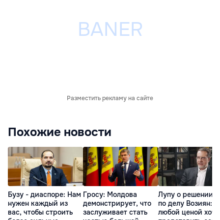
Разместить рекламу на сайте
Похожие новости
Бузу - диаспоре: Нам
Гросу: Молдова
Лупу о решении с
нужен каждый из
демонстрирует, что
по делу Возиян: 
вас, чтобы строить
заслуживает стать
любой ценой хоче