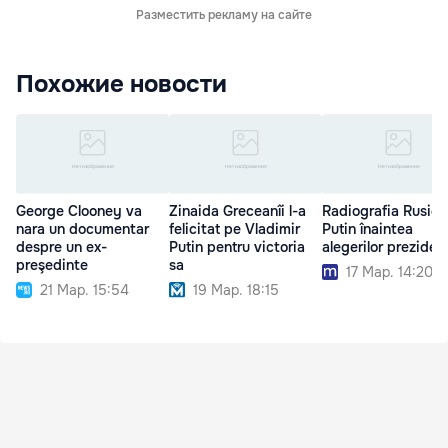
Разместить рекламу на сайте
Похожие новости
George Clooney va
Zinaida Greceanîi l-a
Radiografia Rusiei 
nara un documentar
felicitat pe Vladimir
Putin înaintea
despre un ex-
Putin pentru victoria
alegerilor prezidenţ
preşedinte
sa
17 Мар. 14:20
21 Мар. 15:54
19 Мар. 18:15