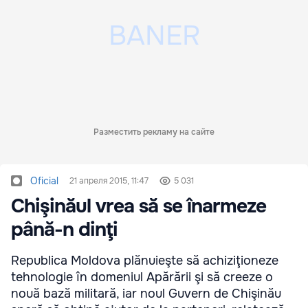
Разместить рекламу на сайте
Oficial
21 апреля 2015, 11:47
5 031
Chişinăul vrea să se înarmeze
până-n dinţi
Republica Moldova plănuieşte să achiziţioneze
tehnologie în domeniul Apărării şi să creeze o
nouă bază militară, iar noul Guvern de Chişinău