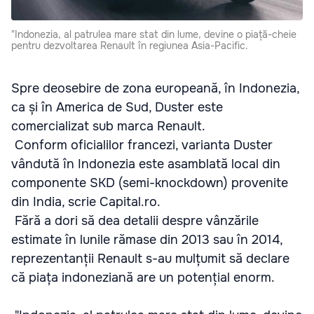
"Indonezia, al patrulea mare stat din lume, devine o piață-cheie
pentru dezvoltarea Renault în regiunea Asia-Pacific.
Spre deosebire de zona europeană, în Indonezia,
ca și în America de Sud, Duster este
comercializat sub marca Renault.
Conform oficialilor francezi, varianta Duster
vândută în Indonezia este asamblată local din
componente SKD (semi-knockdown) provenite
din India, scrie Capital.ro.
Fără a dori să dea detalii despre vânzările
estimate în lunile rămase din 2013 sau în 2014,
reprezentanții Renault s-au mulțumit să declare
că piața indoneziană are un potențial enorm.