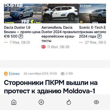
Dacia Duster 1,6
Автомобиль Dacia
Scenic E-Tech Elec
бензин — промо-цена
Duster 2024 провалил
признан автомоб
€16 500 Ⓟ
европейские краш-
2024 года Ⓟ
тесты
7 Мая. 09:01
27 Фев. 09:01
11 Июл. 06:26
Enews
24 сентября 2013, 15:09
2 159
Сторонники ПКРМ вышли на
протест к зданию Moldova-1
Члены и сторонники Партии коммунистов
провели сегодня, 24 сентября, акцию протеста