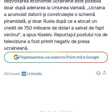
dezvoltarea economiei ucrainene este posibilă
doar după aderarea la Uniunea Vamală. „Ucraina
a acumulat datorii și construiește o schemă
piramidală, și doar Rusia după ce a alocat un
credit de 750 milioane de dolari a salvat de fapt
vecinul”, a spus Kiselev. Repurtajul postului rus de
televiziune a fost primit negativ de presa
ucraineană.
Подпишитесь на новости Point.md в Google
Источник
Unimedia