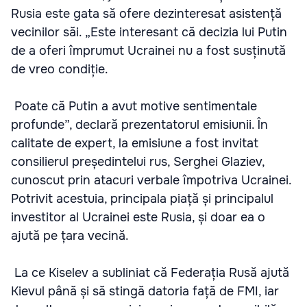
Rusia este gata să ofere dezinteresat asistență
vecinilor săi. „Este interesant că decizia lui Putin
de a oferi împrumut Ucrainei nu a fost susținută
de vreo condiție.
Poate că Putin a avut motive sentimentale
profunde”, declară prezentatorul emisiunii. În
calitate de expert, la emisiune a fost invitat
consilierul președintelui rus, Serghei Glaziev,
cunoscut prin atacuri verbale împotriva Ucrainei.
Potrivit acestuia, principala piață și principalul
investitor al Ucrainei este Rusia, și doar ea o
ajută pe țara vecină.
La ce Kiselev a subliniat că Federația Rusă ajută
Kievul până și să stingă datoria față de FMI, iar