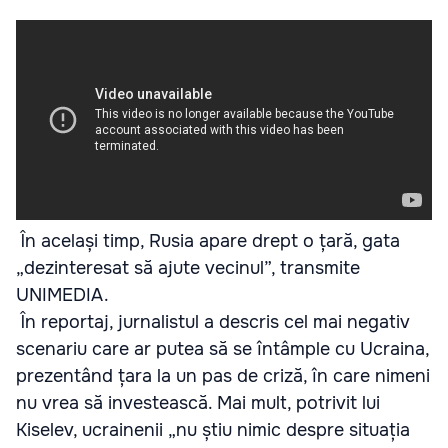
În același timp, Rusia apare drept o țară, gata
„dezinteresat să ajute vecinul”, transmite
UNIMEDIA.
În reportaj, jurnalistul a descris cel mai negativ
scenariu care ar putea să se întâmple cu Ucraina,
prezentând țara la un pas de criză, în care nimeni
nu vrea să investească. Mai mult, potrivit lui
Kiselev, ucrainenii „nu știu nimic despre situația