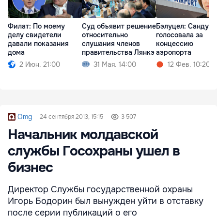
Филат: По моему
Суд объявит решение
Бэлуцел: Санду н
делу свидетели
относительно
голосовала за
давали показания
слушания членов
концессию
дома
правительства Лянкэ
аэропорта
2 Июн. 21:00
31 Мая. 14:00
12 Фев. 10:20
Omg
24 сентября 2013, 15:15
3 507
Начальник молдавской
службы Госохраны ушел в
бизнес
Директор Службы государственной охраны
Игорь Бодорин был вынужден уйти в отставку
после серии публикаций о его