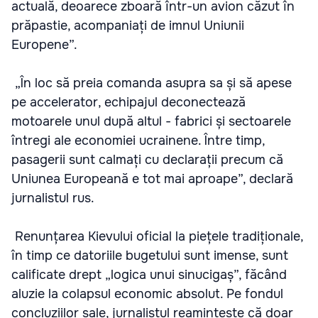
actuală, deoarece zboară într-un avion căzut în
prăpastie, acompaniați de imnul Uniunii
Europene”.
„În loc să preia comanda asupra sa și să apese
pe accelerator, echipajul deconectează
motoarele unul după altul - fabrici și sectoarele
întregi ale economiei ucrainene. Între timp,
pasagerii sunt calmați cu declarații precum că
Uniunea Europeană e tot mai aproape”, declară
jurnalistul rus.
Renunțarea Kievului oficial la piețele tradiționale,
în timp ce datoriile bugetului sunt imense, sunt
calificate drept „logica unui sinucigaș”, făcând
aluzie la colapsul economic absolut. Pe fondul
concluziilor sale, jurnalistul reamintește că doar