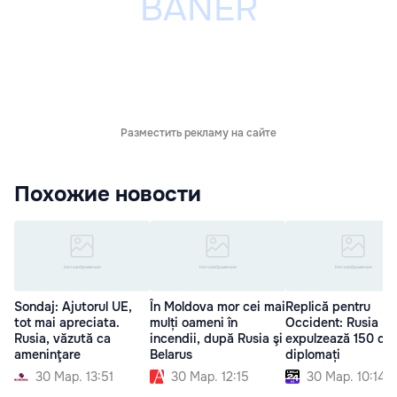
Разместить рекламу на сайте
Похожие новости
Sondaj: Ajutorul UE,
În Moldova mor cei mai
Replică pentru
tot mai apreciata.
mulți oameni în
Occident: Rusia
Rusia, văzută ca
incendii, după Rusia şi
expulzează 150 de
ameninţare
Belarus
diplomați
30 Мар. 13:51
30 Мар. 12:15
30 Мар. 10:14