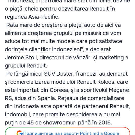
"Indonezia, al patrulea mare stat din lume, devine
o piață-cheie pentru dezvoltarea Renault în
regiunea Asia-Pacific.
Rata mare de creștere a pieței auto de aici va
alimenta creșterea grupului pe măsură ce vom
aduce tot mai multe modele care pot satisface
dorințele clienților indonezieni", a declarat
Jerome Stoll, directorul de vânzări și marketing al
grupului Renault.
Pe lângă micul SUV Duster, francezii au demarat
și comercializarea modelului Renault Koleos, care
este importat din Coreea, și a sportivului Megane
RS, adus din Spania. Rețeaua de comercializare
din Indonezia este operată de partenerul Renault,
Indomobil, care promite deschiderea a nu mai
puțin de 45 de showroomuri până în 2016.
Подпишитесь на новости Point.md в Google