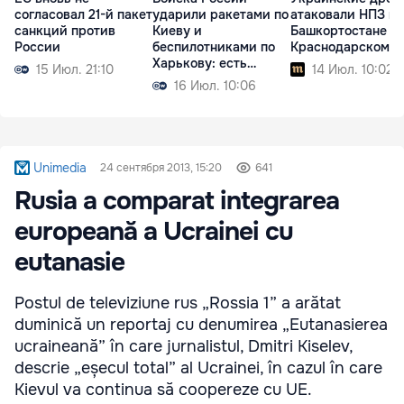
согласовал 21-й пакет
ударили ракетами по
атаковали НПЗ в
санкций против
Киеву и
Башкортостане и
России
беспилотниками по
Краснодарском к
Харькову: есть
15 Июл. 21:10
14 Июл. 10:02
жертвы
16 Июл. 10:06
Unimedia
24 сентября 2013, 15:20
641
Rusia a comparat integrarea
europeană a Ucrainei cu
eutanasie
Postul de televiziune rus „Rossia 1” a arătat
duminică un reportaj cu denumirea „Eutanasierea
ucraineană” în care jurnalistul, Dmitri Kiselev,
descrie „eșecul total” al Ucrainei, în cazul în care
Kievul va continua să coopereze cu UE.