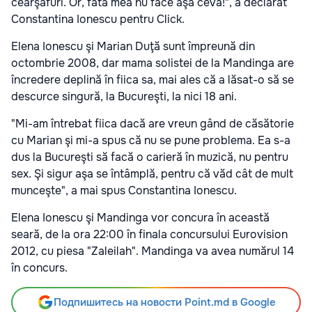
cearşafuri. Or, fata mea nu face aşa ceva!", a declarat
Constantina Ionescu pentru Click.
Elena Ionescu şi Marian Duţă sunt împreună din
octombrie 2008, dar mama solistei de la Mandinga are
încredere deplină în fiica sa, mai ales că a lăsat-o să se
descurce singură, la Bucureşti, la nici 18 ani.
"Mi-am întrebat fiica dacă are vreun gând de căsătorie
cu Marian şi mi-a spus că nu se pune problema. Ea s-a
dus la Bucureşti să facă o carieră în muzică, nu pentru
sex. Şi sigur aşa se întâmplă, pentru că văd cât de mult
munceşte", a mai spus Constantina Ionescu.
Elena Ionescu şi Mandinga vor concura în această
seară, de la ora 22:00 în finala concursului Eurovision
2012, cu piesa "Zaleilah". Mandinga va avea numărul 14
în concurs.
Подпишитесь на новости Point.md в Google