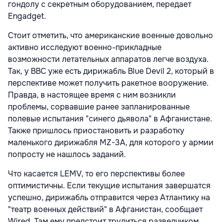
гондолу с секретным оборудованием, передает
Engadget.
Стоит отметить, что американские военные довольно
активно исследуют военно-прикладные
возможности летательных аппаратов легче воздуха.
Так, у ВВС уже есть дирижабль Blue Devil 2, который в
перспективе может получить ракетное вооружение.
Правда, в настоящее время с ним возникли
проблемы, сорвавшие ранее запланированные
полевые испытания "синего дьявола" в Афганистане.
Также пришлось приостановить и разработку
маленького дирижабля MZ-3A, для которого у армии
попросту не нашлось заданий.
Что касается LEMV, то его перспективы более
оптимистичны. Если текущие испытания завершатся
успешно, дирижабль отправится через Атлантику на
"театр военных действий" в Афганистан, сообщает
Wired. Там ему предстоит трудиться разведчиком,