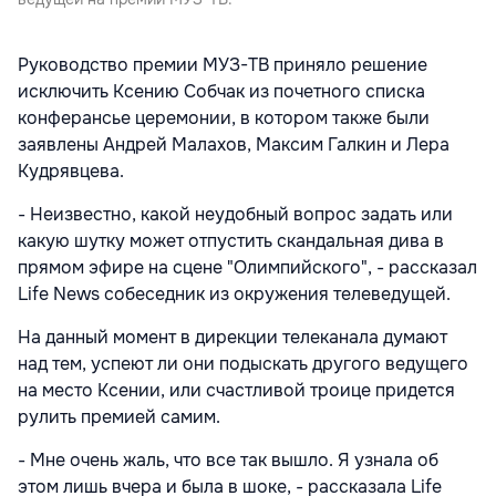
Руководство премии МУЗ-ТВ приняло решение
исключить Ксению Собчак из почетного списка
конферансье церемонии, в котором также были
заявлены Андрей Малахов, Максим Галкин и Лера
Кудрявцева.
- Неизвестно, какой неудобный вопрос задать или
какую шутку может отпустить скандальная дива в
прямом эфире на сцене "Олимпийского", - рассказал
Life News собеседник из окружения телеведущей.
На данный момент в дирекции телеканала думают
над тем, успеют ли они подыскать другого ведущего
на место Ксении, или счастливой троице придется
рулить премией самим.
- Мне очень жаль, что все так вышло. Я узнала об
этом лишь вчера и была в шоке, - рассказала Life