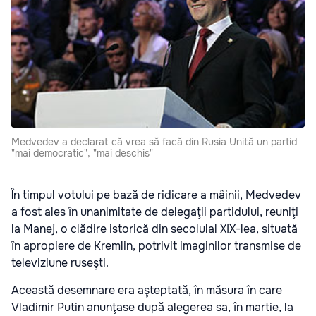
Medvedev a declarat că vrea să facă din Rusia Unită un partid
"mai democratic", "mai deschis"
În timpul votului pe bază de ridicare a mâinii, Medvedev
a fost ales în unanimitate de delegaţii partidului, reuniţi
la Manej, o clădire istorică din secolulal XIX-lea, situată
în apropiere de Kremlin, potrivit imaginilor transmise de
televiziune ruseşti.
Această desemnare era aşteptată, în măsura în care
Vladimir Putin anunţase după alegerea sa, în martie, la