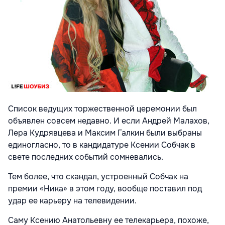
Список ведущих торжественной церемонии был
объявлен совсем недавно. И если Андрей Малахов,
Лера Кудрявцева и Максим Галкин были выбраны
единогласно, то в кандидатуре Ксении Собчак в
свете последних событий сомневались.
Тем более, что скандал, устроенный Собчак на
премии «Ника» в этом году, вообще поставил под
удар ее карьеру на телевидении.
Саму Ксению Анатольевну ее телекарьера, похоже,