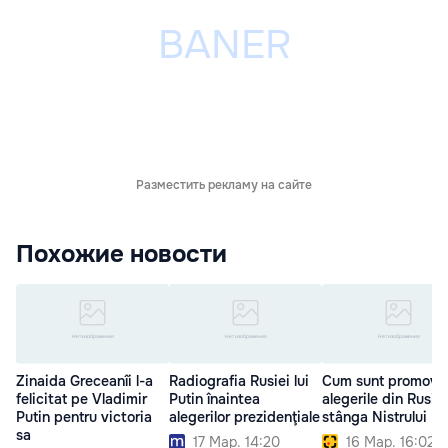
Разместить рекламу на сайте
Похожие новости
Zinaida Greceanîi l-a
Radiografia Rusiei lui
Cum sunt promova
felicitat pe Vladimir
Putin înaintea
alegerile din Rusia 
Putin pentru victoria
alegerilor prezidenţiale
stânga Nistrului
sa
17 Мар. 14:20
16 Мар. 16:02