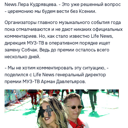
News Лера Кудрявцева. - Это уже решенный вопрос
- церемонию мы будем вести без Ксении.
Организаторы главного музыкального события года
пока отмалчиваются и не дают никаких официальных
комментариев. Но, как стало известно Life News,
дирекция МУЗ-ТВ в оперативном порядке ищет
замену Собчак. Ведь до премии осталось всего
несколько дней.
- Мы не хотим комментировать эту ситуацию, -
поделился с Life News генеральный директор
премии МУЗ-ТВ Арман Давлетьяров.