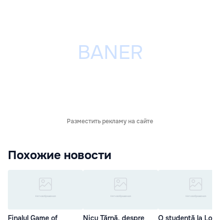
Разместить рекламу на сайте
Похожие новости
Finalul Game of
Nicu Țărnă, despre
O studentă la Lond