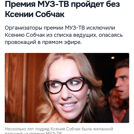
Премия МУЗ-ТВ пройдет без
Ксении Собчак
Организаторы премии МУЗ-ТВ исключили
Ксению Собчак из списка ведущих, опасаясь
провокаций в прямом эфире.
Несколько лет подряд Ксения Собчак была желанной
ведущей на премии МУЗ-ТВ.