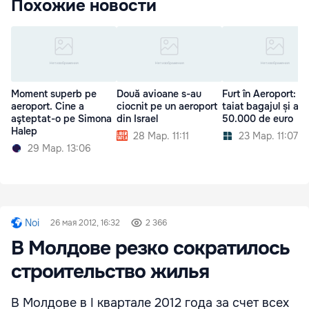
Похожие новости
Moment superb pe
Două avioane s-au
Furt în Aeroport: A
aeroport. Cine a
ciocnit pe un aeroport
taiat bagajul și a f
aşteptat-o pe Simona
din Israel
50.000 de euro
Halep
28 Мар. 11:11
23 Мар. 11:07
29 Мар. 13:06
Noi
26 мая 2012, 16:32
2 366
В Молдове резко сократилось
строительство жилья
В Молдове в I квартале 2012 года за счет всех