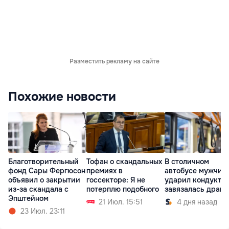
Разместить рекламу на сайте
Похожие новости
Благотворительный
Тофан о скандальных
В столичном
фонд Сары Фергюсон
премиях в
автобусе мужчин
объявил о закрытии
госсекторе: Я не
ударил кондуктор
из-за скандала с
потерплю подобного
завязалась драка
Эпштейном
21 Июл. 15:51
4 дня назад
23 Июл. 23:11