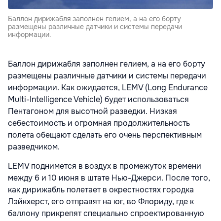
Баллон дирижабля заполнен гелием, а на его борту
размещены различные датчики и системы передачи
информации.
Баллон дирижабля заполнен гелием, а на его борту
размещены различные датчики и системы передачи
информации. Как ожидается, LEMV (Long Endurance
Multi-Intelligence Vehicle) будет использоваться
Пентагоном для высотной разведки. Низкая
себестоимость и огромная продолжительность
полета обещают сделать его очень перспективным
разведчиком.
LEMV поднимется в воздух в промежуток времени
между 6 и 10 июня в штате Нью-Джерси. После того,
как дирижабль полетает в окрестностях городка
Лэйкхерст, его отправят на юг, во Флориду, где к
баллону прикрепят специально спроектированную