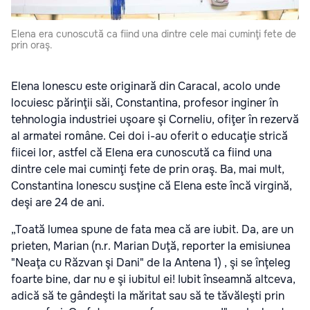
Elena era cunoscută ca fiind una dintre cele mai cuminţi fete de
prin oraş.
Elena Ionescu este originară din Caracal, acolo unde
locuiesc părinţii săi, Constantina, profesor inginer în
tehnologia industriei uşoare şi Corneliu, ofiţer în rezervă
al armatei române. Cei doi i-au oferit o educaţie strică
fiicei lor, astfel că Elena era cunoscută ca fiind una
dintre cele mai cuminţi fete de prin oraş. Ba, mai mult,
Constantina Ionescu susţine că Elena este încă virgină,
deşi are 24 de ani.
„Toată lumea spune de fata mea că are iubit. Da, are un
prieten, Marian (n.r. Marian Duţă, reporter la emisiunea
"Neaţa cu Răzvan şi Dani" de la Antena 1) , şi se înţeleg
foarte bine, dar nu e şi iubitul ei! Iubit înseamnă altceva,
adică să te gândeşti la măritat sau să te tăvăleşti prin