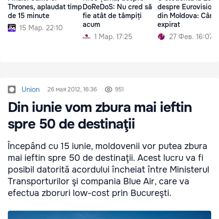
Thrones, aplaudat timp
DoReDoS: Nu cred să
despre Eurovisionu
de 15 minute
fie atât de tâmpiți
din Moldova: Cânt
acum
expirat
15 Мар. 22:10
1 Мар. 17:25
27 Фев. 16:07
Union
26 мая 2012, 16:36
951
Din iunie vom zbura mai ieftin
spre 50 de destinaţii
Începând cu 15 iunie, moldovenii vor putea zbura
mai ieftin spre 50 de destinaţii. Acest lucru va fi
posibil datorită acordului încheiat între Ministerul
Transporturilor şi compania Blue Air, care va
efectua zboruri low-cost prin Bucureşti.