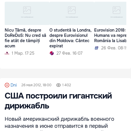
Nicu Țărnă, despre
O studentă la Londra,
Eurovision 2018: T
DoReDoS: Nu cred să
despre Eurovisionul
Humans va reprez
fie atât de tâmpiți
din Moldova: Cântec
România la Lisabo
acum
expirat
26 Фев. 08:15
1 Мар. 17:25
27 Фев. 16:07
Dni
26 мая 2012, 18:00
1 402
США построили гигантский
дирижабль
Новый американский дирижабль военного
назначения в июне отправится в первый