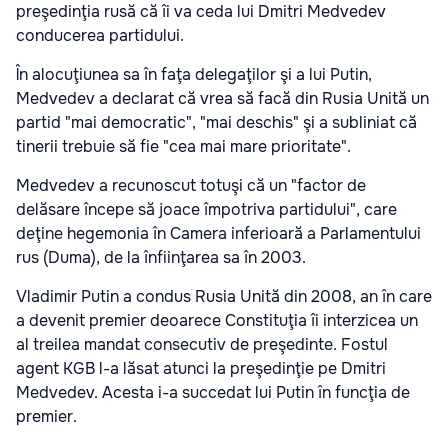
preşedinţia rusă că îi va ceda lui Dmitri Medvedev
conducerea partidului.
În alocuţiunea sa în faţa delegaţilor şi a lui Putin,
Medvedev a declarat că vrea să facă din Rusia Unită un
partid "mai democratic", "mai deschis" şi a subliniat că
tinerii trebuie să fie "cea mai mare prioritate".
Medvedev a recunoscut totuşi că un "factor de
delăsare începe să joace împotriva partidului", care
deţine hegemonia în Camera inferioară a Parlamentului
rus (Duma), de la înfiinţarea sa în 2003.
Vladimir Putin a condus Rusia Unită din 2008, an în care
a devenit premier deoarece Constituţia îi interzicea un
al treilea mandat consecutiv de preşedinte. Fostul
agent KGB l-a lăsat atunci la preşedinţie pe Dmitri
Medvedev. Acesta i-a succedat lui Putin în funcţia de
premier.