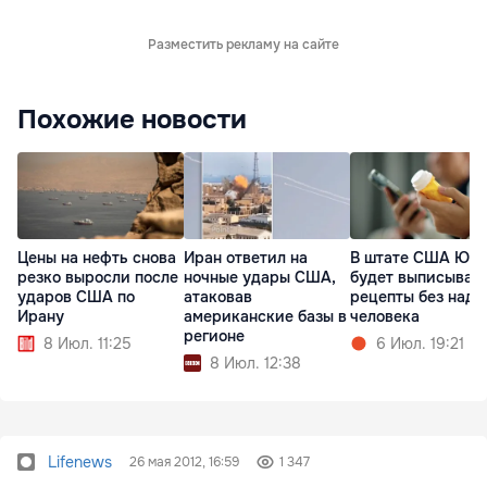
Разместить рекламу на сайте
Похожие новости
Цены на нефть снова
Иран ответил на
В штате США Юта
резко выросли после
ночные удары США,
будет выписыват
ударов США по
атаковав
рецепты без надз
Ирану
американские базы в
человека
регионе
8 Июл. 11:25
6 Июл. 19:21
8 Июл. 12:38
Lifenews
26 мая 2012, 16:59
1 347