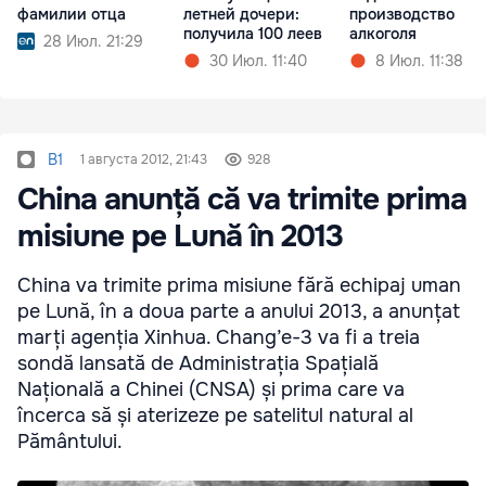
фамилии отца
летней дочери:
производство
получила 100 леев
алкоголя
28 Июл. 21:29
30 Июл. 11:40
8 Июл. 11:38
B1
1 августа 2012, 21:43
928
China anunță că va trimite prima
misiune pe Lună în 2013
China va trimite prima misiune fără echipaj uman
pe Lună, în a doua parte a anului 2013, a anunțat
marți agenția Xinhua. Chang’e-3 va fi a treia
sondă lansată de Administrația Spațială
Națională a Chinei (CNSA) și prima care va
încerca să și aterizeze pe satelitul natural al
Pământului.