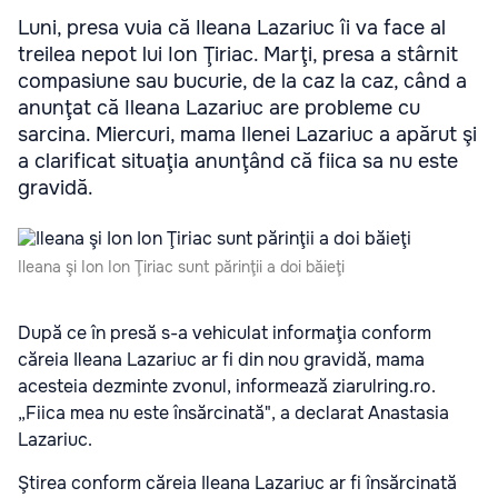
Luni, presa vuia că Ileana Lazariuc îi va face al
treilea nepot lui Ion Ţiriac. Marţi, presa a stârnit
compasiune sau bucurie, de la caz la caz, când a
anunţat că Ileana Lazariuc are probleme cu
sarcina. Miercuri, mama Ilenei Lazariuc a apărut şi
a clarificat situaţia anunţând că fiica sa nu este
gravidă.
Ileana şi Ion Ion Ţiriac sunt părinţii a doi băieţi
După ce în presă s-a vehiculat informaţia conform
căreia Ileana Lazariuc ar fi din nou gravidă, mama
acesteia dezminte zvonul, informează ziarulring.ro.
„Fiica mea nu este însărcinată", a declarat Anastasia
Lazariuc.
Ştirea conform căreia Ileana Lazariuc ar fi însărcinată