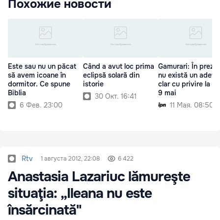
Похожие новости
Este sau nu un păcat
Când a avut loc prima
Gamurari: În preze
să avem icoane în
eclipsă solară din
nu există un adevă
dormitor. Ce spune
istorie
clar cu privire la zi
Biblia
9 mai
30 Окт. 16:41
6 Фев. 23:00
11 Мая. 08:50
Rtv
1 августа 2012, 22:08
6 422
Anastasia Lazariuc lămureşte
situaţia: „Ileana nu este
însărcinată"