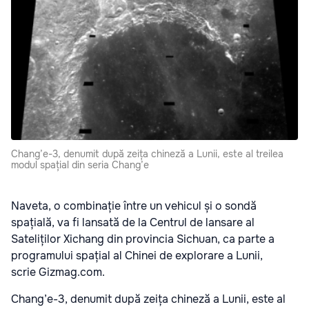
Chang’e-3, denumit după zeița chineză a Lunii, este al treilea
modul spațial din seria Chang’e
Naveta, o combinație între un vehicul și o sondă
spațială, va fi lansată de la Centrul de lansare al
Sateliților Xichang din provincia Sichuan, ca parte a
programului spațial al Chinei de explorare a Lunii,
scrie
Gizmag.com.
Chang’e-3, denumit după zeița chineză a Lunii, este al