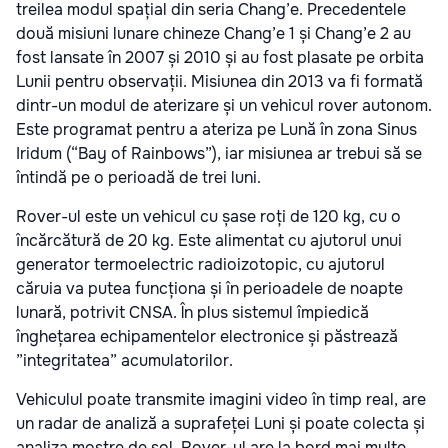
treilea modul spațial din seria Chang’e. Precedentele
două misiuni lunare chineze Chang’e 1 și Chang’e 2 au
fost lansate în 2007 și 2010 și au fost plasate pe orbita
Lunii pentru observații. Misiunea din 2013 va fi formată
dintr-un modul de aterizare și un vehicul rover autonom.
Este programat pentru a ateriza pe Lună în zona Sinus
Iridum (“Bay of Rainbows”), iar misiunea ar trebui să se
întindă pe o perioadă de trei luni.
Rover-ul este un vehicul cu șase roți de 120 kg, cu o
încărcătură de 20 kg. Este alimentat cu ajutorul unui
generator termoelectric radioizotopic, cu ajutorul
căruia va putea funcționa și în perioadele de noapte
lunară, potrivit CNSA. În plus sistemul împiedică
înghețarea echipamentelor electronice și păstrează
”integritatea” acumulatorilor.
Vehiculul poate transmite imagini video în timp real, are
un radar de analiză a suprafeței Luni și poate colecta și
analiza mostre de sol. Rover-ul are la bord mai multe