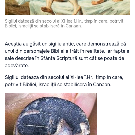
Sigiliul datează din secolul al XI-lea î.Hr., timp în care, potrivit
Bibliei, israeliţii se stabiliseră în Canaan.
Aceştia au găsit un sigiliu antic, care demonstrează că
unul din personajele Bibliei a trăit în realitate, iar faptele
sale descrise în Sfânta Scriptură sunt cât se poate de
adevărate.
Sigiliul datează din secolul al XI-lea î.Hr., timp în care,
potrivit Bibliei, israeliţii se stabiliseră în Canaan.