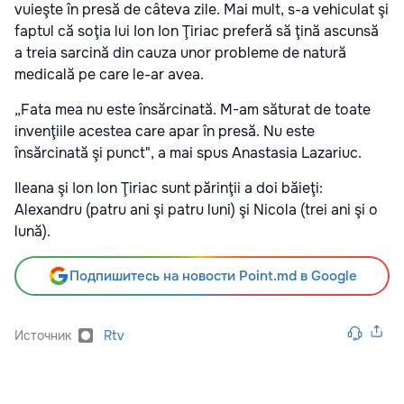
vuieşte în presă de câteva zile. Mai mult, s-a vehiculat şi
faptul că soţia lui Ion Ion Ţiriac preferă să ţină ascunsă
a treia sarcină din cauza unor probleme de natură
medicală pe care le-ar avea.
„Fata mea nu este însărcinată. M-am săturat de toate
invenţiile acestea care apar în presă. Nu este
însărcinată şi punct", a mai spus Anastasia Lazariuc.
Ileana şi Ion Ion Ţiriac sunt părinţii a doi băieţi:
Alexandru (patru ani şi patru luni) şi Nicola (trei ani şi o
lună).
Подпишитесь на новости Point.md в Google
Источник
Rtv