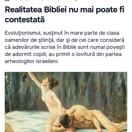
Realitatea Bibliei nu mai poate fi
contestată
Evoluţionismul, susţinut în mare parte de clasa
oamenilor de ştiinţă, dar şi de cei care consideră
că adevărurile scrise în Biblie sunt numai poveşti
de adormit copiii, au primit o lovitură din partea
arheologilor israelieni.