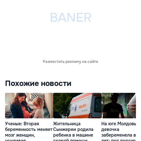
Разместить рекламу на сайте
Похожие новости
Ученые: Вторая
Жительница
На юге Молдовы
беременность меняет
Сынжереи родила
девочка
мозг женщин,
ребенка в машине
забеременела в 1
усиливая
скорой помощи
лет: под подозре