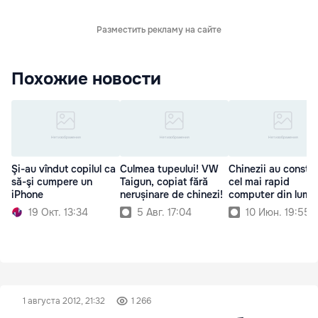
Разместить рекламу на сайте
Похожие новости
Şi-au vîndut copilul ca
Culmea tupeului! VW
Chinezii au constru
să-şi cumpere un
Taigun, copiat fără
cel mai rapid
iPhone
nerușinare de chinezi!
computer din lume
19 Окт. 13:34
5 Авг. 17:04
10 Июн. 19:55
1 августа 2012, 21:32
1 266