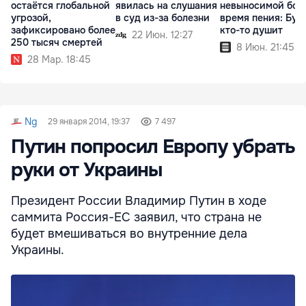
остаётся глобальной
явилась на слушания
невыносимой бол
угрозой,
в суд из-за болезни
время пения: Буд
зафиксировано более
кто-то душит
22 Июн. 12:27
250 тысяч смертей
8 Июн. 21:45
28 Мар. 18:45
Ng
29 января 2014, 19:37
7 497
Путин попросил Европу убрать
руки от Украины
Президент России Владимир Путин в ходе
саммита Россия-ЕС заявил, что страна не
будет вмешиваться во внутренние дела
Украины.