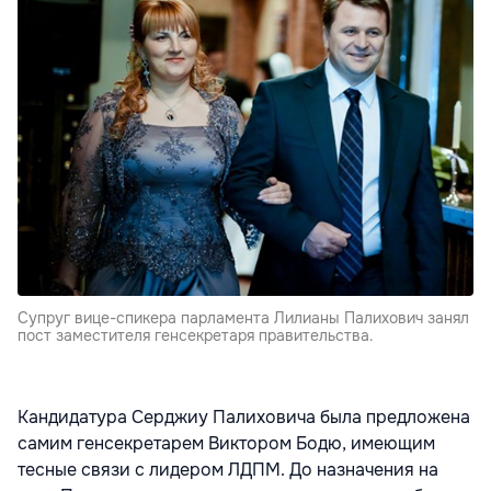
Супруг вице-спикера парламента Лилианы Палихович занял
пост заместителя генсекретаря правительства.
Кандидатура Серджиу Палиховича была предложена
самим генсекретарем Виктором Бодю, имеющим
тесные связи с лидером ЛДПМ. До назначения на