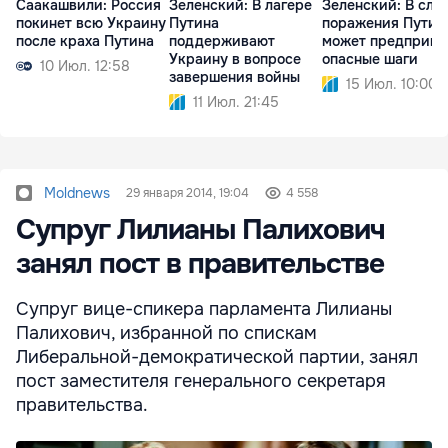
Саакашвили: Россия
Зеленский: В лагере
Зеленский: В слу
покинет всю Украину
Путина
поражения Путин
после краха Путина
поддерживают
может предприня
Украину в вопросе
опасные шаги
10 Июл. 12:58
завершения войны
15 Июл. 10:00
11 Июл. 21:45
Moldnews
29 января 2014, 19:04
4 558
Супруг Лилианы Палихович
занял пост в правительстве
Супруг вице-спикера парламента Лилианы
Палихович, избранной по спискам
Либеральной-демократической партии, занял
пост заместителя генерального секретаря
правительства.