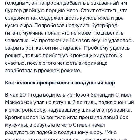
голодным, он попросил добавить в заказанный им
бургер двойную порцию мяса. Стоит отметить, что
сэндвич и так содержал шесть кусков мяса и два
куска сыра. Попробовав надкусить бутерброд-
гигант, мужчина понял, что не может пошевелить
челюстью. На протяжение 14 часов ему не удавалось
закрыть рот, как он ни старался. Проблему удалось
решить, только прибегнув к помощи хирургов. К
счастью, после этого челюсть американца
заработала в прежнем режиме.
Как человек превратился в воздушный шар
В мае 2011 года водитель из Новой Зеландии Стивен
Маккормак упал на латунный вентиль, подключенный
к электронасосу, надувавшему шины его грузовика.
Крепившаяся на вентиле игла пронзила левый бок
мужчины, в результате чего Стивен начал
раздуваться подобно воздушному шару. "Мне
казалось, что я скоро взорвусь, как перекаченный