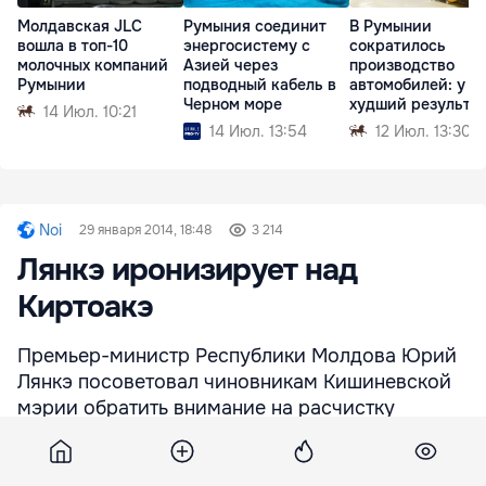
Молдавская JLC
Румыния соединит
В Румынии
вошла в топ-10
энергосистему с
сократилось
молочных компаний
Азией через
производство
Румынии
подводный кабель в
автомобилей: у D
Черном море
худший результа
14 Июл. 10:21
14 Июл. 13:54
12 Июл. 13:30
Noi
29 января 2014, 18:48
3 214
Лянкэ иронизирует над
Киртоакэ
Премьер-министр Республики Молдова Юрий
Лянкэ посоветовал чиновникам Кишиневской
мэрии обратить внимание на расчистку
тротуаров от снега.