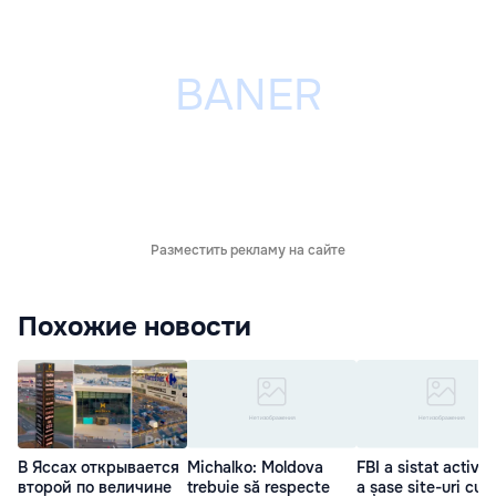
Разместить рекламу на сайте
Похожие новости
В Яссах открывается
Michalko: Moldova
FBI a sistat activit
второй по величине
trebuie să respecte
a șase site-uri cu