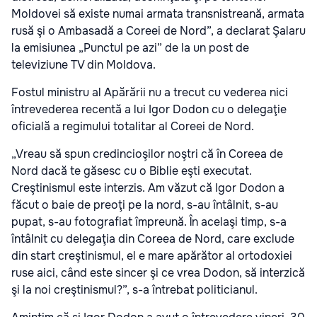
Moldovei să existe numai armata transnistreană, armata
rusă şi o Ambasadă a Coreei de Nord”, a declarat Şalaru
la emisiunea „Punctul pe azi” de la un post de
televiziune TV din Moldova.
Fostul ministru al Apărării nu a trecut cu vederea nici
întrevederea recentă a lui Igor Dodon cu o delegaţie
oficială a regimului totalitar al Coreei de Nord.
„Vreau să spun credincioşilor noştri că în Coreea de
Nord dacă te găsesc cu o Biblie eşti executat.
Creştinismul este interzis. Am văzut că Igor Dodon a
făcut o baie de preoţi pe la nord, s-au întâlnit, s-au
pupat, s-au fotografiat împreună. În acelaşi timp, s-a
întâlnit cu delegaţia din Coreea de Nord, care exclude
din start creştinismul, el e mare apărător al ortodoxiei
ruse aici, când este sincer şi ce vrea Dodon, să interzică
şi la noi creştinismul?”, s-a întrebat politicianul.