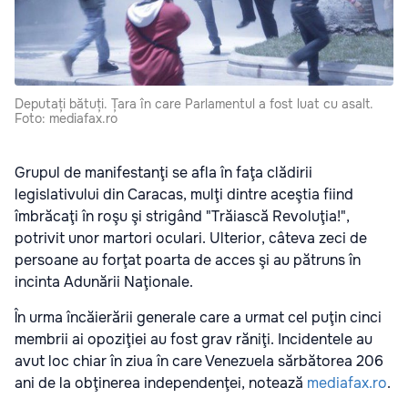
Deputați bătuți. Țara în care Parlamentul a fost luat cu asalt.
Foto: mediafax.ro
Grupul de manifestanţi se afla în faţa clădirii
legislativului din Caracas, mulţi dintre aceştia fiind
îmbrăcaţi în roşu şi strigând "Trăiască Revoluţia!",
potrivit unor martori oculari. Ulterior, câteva zeci de
persoane au forţat poarta de acces şi au pătruns în
incinta Adunării Naţionale.
În urma încăierării generale care a urmat cel puţin cinci
membrii ai opoziţiei au fost grav răniţi. Incidentele au
avut loc chiar în ziua în care Venezuela sărbătorea 206
ani de la obţinerea independenţei, notează
mediafax.ro
.