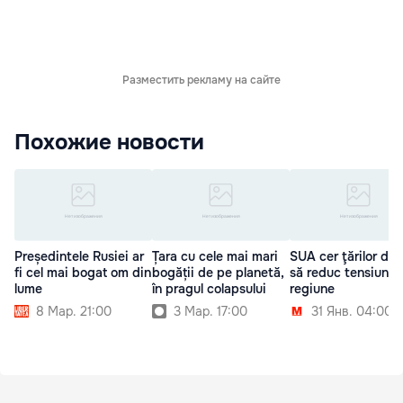
Разместить рекламу на сайте
Похожие новости
Președintele Rusiei ar
Țara cu cele mai mari
SUA cer ţărilor din
fi cel mai bogat om din
bogății de pe planetă,
să reduc tensiunea
lume
în pragul colapsului
regiune
8 Мар. 21:00
3 Мар. 17:00
31 Янв. 04:00