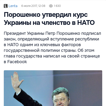
Lenta
6 июля 2017, 12:08
1 630
Порошенко утвердил курс
Украины на членство в НАТО
Президент Украины Петр Порошенко подписал
закон, определяющий вступление республики
в НАТО одним из ключевых факторов
государственной политики страны. Об этом
глава государства написал на своей странице
в Facebook