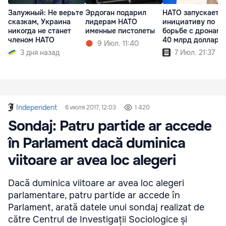
Залужный: Не верьте
Эрдоган подарил
НАТО запускает
сказкам, Украина
лидерам НАТО
инициативу по
никогда не станет
именные пистолеты
борьбе с дронами
членом НАТО
40 млрд долларо
9 Июл. 11:40
3 дня назад
7 Июл. 21:37
Independent
6 июля 2017, 12:03
1 420
Sondaj: Patru partide ar accede
în Parlament dacă duminica
viitoare ar avea loc alegeri
Dacă duminica viitoare ar avea loc alegeri
parlamentare, patru partide ar accede în
Parlament, arată datele unui sondaj realizat de
către Centrul de Investigații Sociologice și