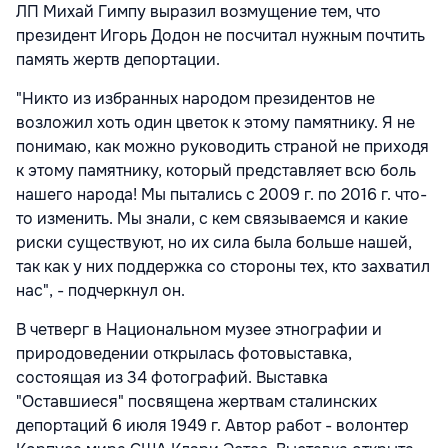
ЛП Михай Гимпу выразил возмущение тем, что
президент Игорь Додон не посчитал нужным почтить
память жертв депортации.
"Никто из избранных народом президентов не
возложил хоть один цветок к этому памятнику. Я не
понимаю, как можно руководить страной не приходя
к этому памятнику, который представляет всю боль
нашего народа! Мы пытались с 2009 г. по 2016 г. что-
то изменить. Мы знали, с кем связываемся и какие
риски существуют, но их сила была больше нашей,
так как у них поддержка со стороны тех, кто захватил
нас", - подчеркнул он.
В четверг в Национальном музее этнографии и
природоведении открылась фотовыставка,
состоящая из 34 фотографий. Выставка
"Оставшиеся" посвящена жертвам сталинских
депортаций 6 июля 1949 г. Автор работ - волонтер