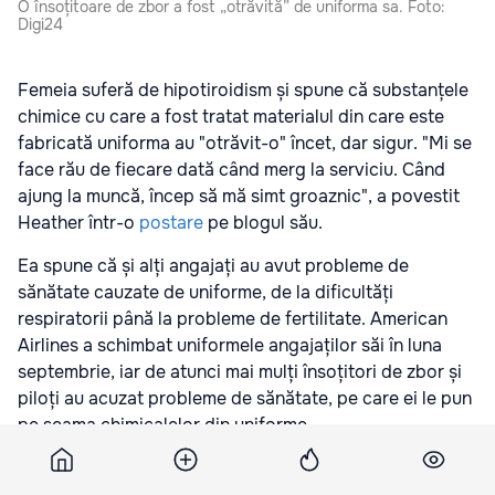
O însoțitoare de zbor a fost „otrăvită” de uniforma sa. Foto:
Digi24
Femeia suferă de hipotiroidism și spune că substanțele
chimice cu care a fost tratat materialul din care este
fabricată uniforma au "otrăvit-o" încet, dar sigur. "Mi se
face rău de fiecare dată când merg la serviciu. Când
ajung la muncă, încep să mă simt groaznic", a povestit
Heather într-o
postare
pe blogul său.
Ea spune că și alți angajați au avut probleme de
sănătate cauzate de uniforme, de la dificultăți
respiratorii până la probleme de fertilitate. American
Airlines a schimbat uniformele angajaților săi în luna
septembrie, iar de atunci mai mulți însoțitori de zbor și
piloți au acuzat probleme de sănătate, pe care ei le pun
pe seama chimicalelor din uniforme.
Potrivit Asociației Profesionale a Însoțitorilor de Zbor,
există peste 3.000 de plângeri înregistrate de angajații