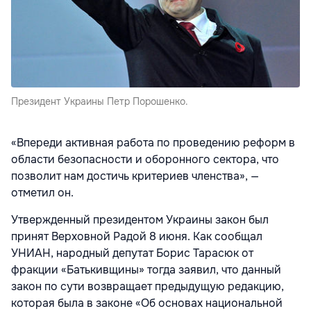
Президент Украины Петр Порошенко.
«Впереди активная работа по проведению реформ в
области безопасности и оборонного сектора, что
позволит нам достичь критериев членства», —
отметил он.
Утвержденный президентом Украины закон был
принят Верховной Радой 8 июня. Как сообщал
УНИАН, народный депутат Борис Тарасюк от
фракции «Батькивщины» тогда заявил, что данный
закон по сути возвращает предыдущую редакцию,
которая была в законе «Об основах национальной