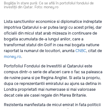
Bogăţia în stare pură: Ce se află în portofoliul fondului de
investiții din Qatar. Foto: money.ro
Lista sanctiunilor economice si diplomatice indreptate
impotriva Qatarului s-ar putea largi cu acest prilej, dar
oficialii din micul stat arab mizeaza in continuare de
bogatia acumulata de-a lungul anilor, care a
transformat statul din Golf in cea mai bogata natiune
raportat la numarul de locuitori, anunta
CNBC
, citat de
money.ro
.
Portofoliul Fondului de Investitii al Qatarului este
compus dintr-o serie de afaceri care o fac sa paleasca
de rusine pana si pe Regina Angliei. Si asta la propriu,
dupa ce reprezentantii emiratului au ajuns sa detina in
Londra proprietati mai numeroase si mai valoroase
decat cele ale casei regale din Marea Britanie.
Rezistenta manifestata de micul emirat in fata politicii