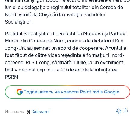
Amintim că şi Igor Dodon a avut o întrevedere vineri, 30
iunie, cu delegaţia a regimului totalitar din Coreea de
Nord, venită la Chişinău la invitaţia Partidului
Socialiştilor.
Partidul Socialiştilor din Republica Moldova şi Partidul
Muncii din Coreea de Nord, condus de dictatorul Kim
Jong-Un, au semnat un acord de cooperare. Anunţul a
fost făcut de către vicepreşedintele formaţiunii nord-
coreene, Ri Su Yong, sâmbătă, 1 iulie, la un eveniment
festiv dedicat împlinirii a 20 de ani de la înfiinţarea
PSRM.
Подпишитесь на новости Point.md в Google
Источник
Adevarul