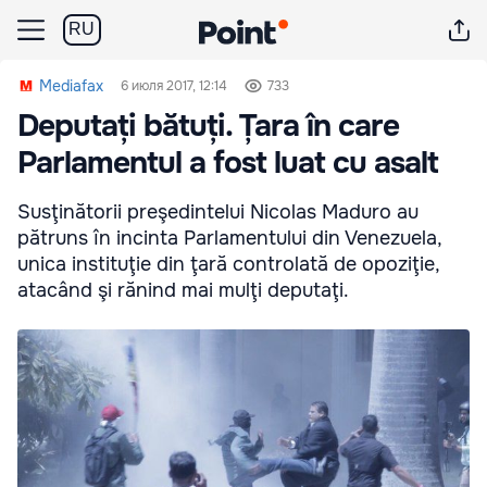
RU
Mediafax
6 июля 2017, 12:14
733
Deputați bătuți. Țara în care
Parlamentul a fost luat cu asalt
Susţinătorii preşedintelui Nicolas Maduro au
pătruns în incinta Parlamentului din Venezuela,
unica instituţie din ţară controlată de opoziţie,
atacând şi rănind mai mulţi deputaţi.