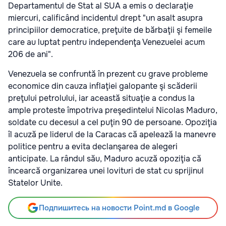
Departamentul de Stat al SUA a emis o declaraţie
miercuri, calificând incidentul drept "un asalt asupra
principiilor democratice, preţuite de bărbaţii şi femeile
care au luptat pentru independenţa Venezuelei acum
206 de ani".
Venezuela se confruntă în prezent cu grave probleme
economice din cauza inflaţiei galopante şi scăderii
preţului petrolului, iar această situaţie a condus la
ample proteste împotriva preşedintelui Nicolas Maduro,
soldate cu decesul a cel puţin 90 de persoane. Opoziţia
îl acuză pe liderul de la Caracas că apelează la manevre
politice pentru a evita declanşarea de alegeri
anticipate. La rândul său, Maduro acuză opoziţia că
încearcă organizarea unei lovituri de stat cu sprijinul
Statelor Unite.
Подпишитесь на новости Point.md в Google