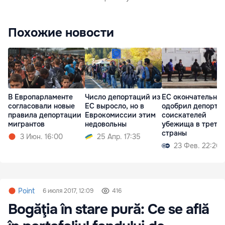
Похожие новости
В Европарламенте
Число депортаций из
ЕС окончательно
согласовали новые
ЕС выросло, но в
одобрил депорта
правила депортации
Еврокомиссии этим
соискателей
мигрантов
недовольны
убежища в треть
страны
3 Июн. 16:00
25 Апр. 17:35
23 Фев. 22:26
Point
6 июля 2017, 12:09
416
Bogăţia în stare pură: Ce se află