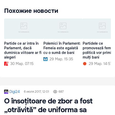
Похожие новости
Partide ce ar intra în
Polemici în Parlament:
Partidele ce
Parlament, dacă
Femeia este egalată
promovează femeil
duminica viitoare ar fi
cu o sumă de bani
politică vor primi 
alegeri
mulți bani
29 Мар. 15:35
30 Мар. 07:15
29 Мар. 14:57
Digi24
6 июля 2017, 12:01
687
O însoțitoare de zbor a fost
„otrăvită” de uniforma sa