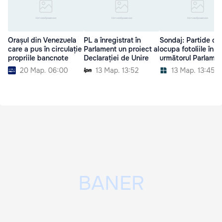
Orașul din Venezuela
PL a înregistrat în
Sondaj: Partide ce 
care a pus în circulație
Parlament un proiect al
ocupa fotoliile în
propriile bancnote
Declarației de Unire
următorul Parlamen
20 Мар. 06:00
13 Мар. 13:52
13 Мар. 13:45