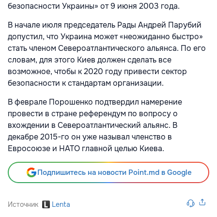
безопасности Украины» от 9 июня 2003 года.
В начале июля председатель Рады Андрей Парубий
допустил, что Украина может «неожиданно быстро»
стать членом Североатлантического альянса. По его
словам, для этого Киев должен сделать все
возможное, чтобы к 2020 году привести сектор
безопасности к стандартам организации.
В феврале Порошенко подтвердил намерение
провести в стране референдум по вопросу о
вхождении в Североатлантический альянс. В
декабре 2015-го он уже называл членство в
Евросоюзе и НАТО главной целью Киева.
Подпишитесь на новости Point.md в Google
Источник
Lenta