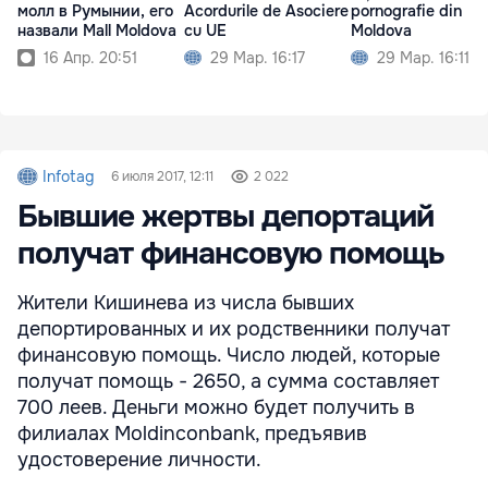
молл в Румынии, его
Acordurile de Asociere
pornografie din
назвали Mall Moldova
cu UE
Moldova
16 Апр. 20:51
29 Мар. 16:17
29 Мар. 16:11
Infotag
6 июля 2017, 12:11
2 022
Бывшие жертвы депортаций
получат финансовую помощь
Жители Кишинева из числа бывших
депортированных и их родственники получат
финансовую помощь. Число людей, которые
получат помощь - 2650, а сумма составляет
700 леев. Деньги можно будет получить в
филиалах Moldinconbank, предъявив
удостоверение личности.