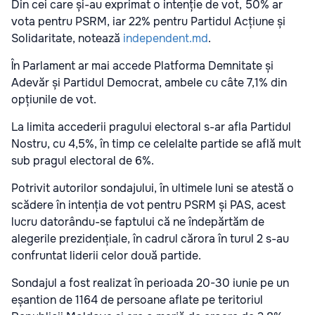
Din cei care și-au exprimat o intenție de vot, 50% ar
vota pentru PSRM, iar 22% pentru Partidul Acțiune și
Solidaritate, notează
independent.md
.
În Parlament ar mai accede Platforma Demnitate și
Adevăr și Partidul Democrat, ambele cu câte 7,1% din
opțiunile de vot.
La limita accederii pragului electoral s-ar afla Partidul
Nostru, cu 4,5%, în timp ce celelalte partide se află mult
sub pragul electoral de 6%.
Potrivit autorilor sondajului, în ultimele luni se atestă o
scădere în intenția de vot pentru PSRM și PAS, acest
lucru datorându-se faptului că ne îndepărtăm de
alegerile prezidențiale, în cadrul cărora în turul 2 s-au
confruntat liderii celor două partide.
Sondajul a fost realizat în perioada 20-30 iunie pe un
eșantion de 1164 de persoane aflate pe teritoriul