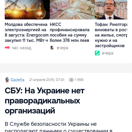
Молдова обеспечена
НКСС
Тофан: Риелторы 
электроэнергией на
профинансировала
виноваты в росте
8 августа: Energocom
пособия на сумму
на жилье, смотре
закупил 11 тыс. МВт·ч
более 378 млн леев
нужно и на
застройщиков
час назад
вчера
вчера
Gazeta
21 апреля 2015, 07:41
1 956
СБУ: На Украине нет
праворадикальных
организаций
В Службе безопасности Украины не
располагают данными о существовании в