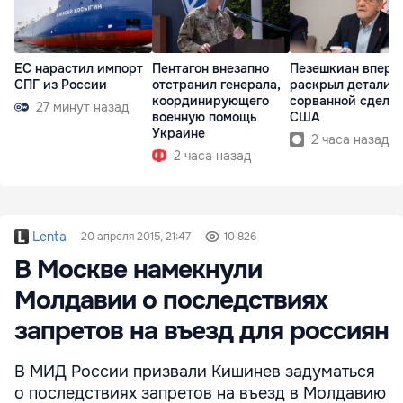
ЕС нарастил импорт
Пентагон внезапно
Пезешкиан вперв
СПГ из России
отстранил генерала,
раскрыл детали
координирующего
сорванной сделки
27 минут назад
военную помощь
США
Украине
2 часа назад
2 часа назад
Lenta
20 апреля 2015, 21:47
10 826
В Москве намекнули
Молдавии о последствиях
запретов на въезд для россиян
В МИД России призвали Кишинев задуматься
о последствиях запретов на въезд в Молдавию