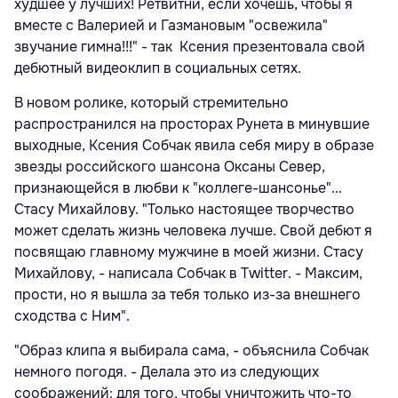
худшее у лучших! Ретвитни, если хочешь, чтобы я
вместе с Валерией и Газмановым "освежила"
звучание гимна!!!" - так Ксения презентовала свой
дебютный видеоклип в социальных сетях.
В новом ролике, который стремительно
распространился на просторах Рунета в минувшие
выходные, Ксения Собчак явила себя миру в образе
звезды российского шансона Оксаны Север,
признающейся в любви к "коллеге-шансонье"...
Стасу Михайлову. "Только настоящее творчество
может сделать жизнь человека лучше. Свой дебют я
посвящаю главному мужчине в моей жизни. Стасу
Михайлову, - написала Собчак в Twitter. - Максим,
прости, но я вышла за тебя только из-за внешнего
сходства с Ним".
"Образ клипа я выбирала сама, - объяснила Собчак
немного погодя. - Делала это из следующих
соображений: для того, чтобы уничтожить что-то