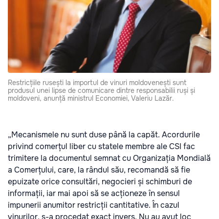
Restricțiile rusești la importul de vinuri moldovenești sunt
produsul unei lipse de comunicare dintre responsabilii ruși și
moldoveni, anunță ministrul Economiei, Valeriu Lazăr.
„Mecanismele nu sunt duse până la capăt. Acordurile
privind comerțul liber cu statele membre ale CSI fac
trimitere la documentul semnat cu Organizația Mondială
a Comerțului, care, la rândul său, recomandă să fie
epuizate orice consultări, negocieri și schimburi de
informații, iar mai apoi să se acționeze în sensul
impunerii anumitor restricții cantitative. În cazul
vinurilor, s-a procedat exact invers. Nu au avut loc