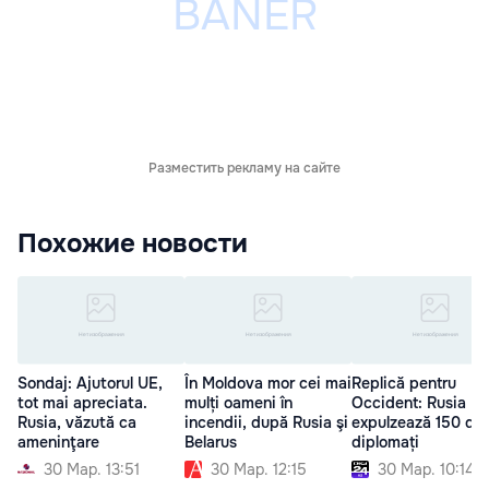
Разместить рекламу на сайте
Похожие новости
Sondaj: Ajutorul UE,
În Moldova mor cei mai
Replică pentru
tot mai apreciata.
mulți oameni în
Occident: Rusia
Rusia, văzută ca
incendii, după Rusia şi
expulzează 150 de
ameninţare
Belarus
diplomați
30 Мар. 13:51
30 Мар. 12:15
30 Мар. 10:14