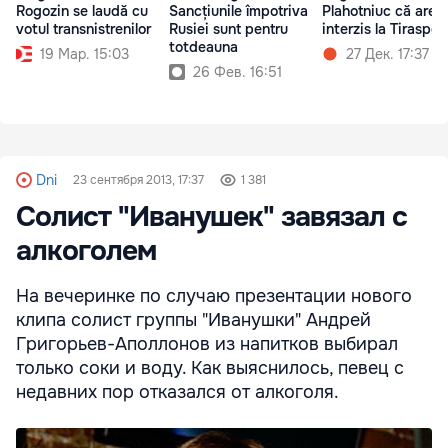
Rogozin se laudă cu
Sancțiunile împotriva
Plahotniuc că are
votul transnistrenilor
Rusiei sunt pentru
interzis la Tiraspol
totdeauna
19 Мар. 15:03
27 Дек. 17:37
26 Фев. 16:51
Dni
23 сентября 2013, 17:37
1 381
Солист "Иванушек" завязал с
алкоголем
На вечеринке по случаю презентации нового
клипа солист группы "Иванушки" Андрей
Григорьев-Аполлонов из напитков выбирал
только соки и воду. Как выяснилось, певец с
недавних пор отказался от алкоголя.