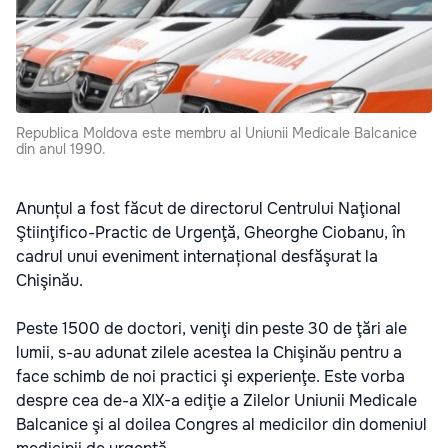
Republica Moldova este membru al Uniunii Medicale Balcanice
din anul 1990.
Anunțul a fost făcut de directorul Centrului Naţional
Ştiinţifico-Practic de Urgenţă, Gheorghe Ciobanu, în
cadrul unui eveniment internațional desfăşurat la
Chişinău.
Peste 1500 de doctori, veniţi din peste 30 de ţări ale
lumii, s-au adunat zilele acestea la Chişinău pentru a
face schimb de noi practici şi experienţe. Este vorba
despre cea de-a XIX-a ediţie a Zilelor Uniunii Medicale
Balcanice şi al doilea Congres al medicilor din domeniul