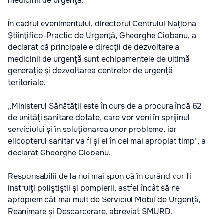
medicinii de urgenţă.
În cadrul evenimentului, directorul Centrului Naţional
Ştiinţifico-Practic de Urgenţă, Gheorghe Ciobanu, a
declarat că principalele direcţii de dezvoltare a
medicinii de urgenţă sunt echipamentele de ultimă
generaţie şi dezvoltarea centrelor de urgenţă
teritoriale.
„Ministerul Sănătăţii este în curs de a procura încă 62
de unităţi sanitare dotate, care vor veni în sprijinul
serviciului şi în soluţionarea unor probleme, iar
elicopterul sanitar va fi și el în cel mai apropiat timp”, a
declarat Gheorghe Ciobanu.
Responsabilii de la noi mai spun că în curând vor fi
instruiţi poliştiştii şi pompierii, astfel încât să ne
apropiem cât mai mult de Serviciul Mobil de Urgenţă,
Reanimare şi Descarcerare, abreviat SMURD.