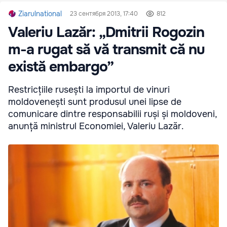
Ziarulnational
23 сентября 2013, 17:40
812
Valeriu Lazăr: „Dmitrii Rogozin
m-a rugat să vă transmit că nu
există embargo”
Restricțiile rusești la importul de vinuri
moldovenești sunt produsul unei lipse de
comunicare dintre responsabilii ruși și moldoveni,
anunță ministrul Economiei, Valeriu Lazăr.