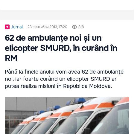
Jurnal
23 сентября 2013, 17:20
818
62 de ambulanțe noi și un
elicopter SMURD, în curând în
RM
Până la finele anului vom avea 62 de ambulanţe
noi, iar foarte curând un elicopter SMURD ar
putea realiza misiuni în Republica Moldova.