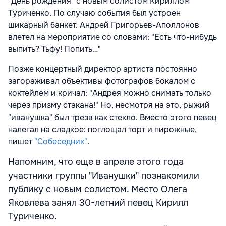
"День рождения" с новым солистом Кириллом
Туриченко. По случаю события был устроен
шикарный банкет. Андрей Григорьев-Аполлонов
влетел на мероприятие со словами: "Есть что-нибудь
выпить? Тьфу! Попить…"
Позже концертный директор артиста постоянно
загораживал объективы фотографов бокалом с
коктейлем и кричал: "Андрея можно снимать только
через призму стакана!" Но, несмотря на это, рыжий
"иванушка" был трезв как стекло. Вместо этого певец
налегал на сладкое: поглощал торт и пирожные,
пишет
"Собеседник"
.
Напомним, что еще в апреле этого года
участники группы "Иванушки" познакомили
публику с новым солистом. Место Олега
Яковлева занял 30-летний певец Кирилл
Туриченко.