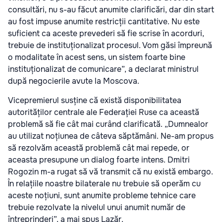
consultări, nu s-au făcut anumite clarificări, dar din start
au fost impuse anumite restricții cantitative. Nu este
suficient ca aceste prevederi să fie scrise în acorduri,
trebuie de instituționalizat procesul. Vom găsi împreună
o modalitate în acest sens, un sistem foarte bine
instituționalizat de comunicare”, a declarat ministrul
după negocierile avute la Moscova.
Vicepremierul susține că există disponibilitatea
autorităților centrale ale Federației Ruse ca această
problemă să fie cât mai curând clarificată. „Dumnealor
au utilizat noțiunea de câteva săptămâni. Ne-am propus
să rezolvăm această problemă cât mai repede, or
aceasta presupune un dialog foarte intens. Dmitri
Rogozin m-a rugat să vă transmit că nu există embargo.
În relațiile noastre bilaterale nu trebuie să operăm cu
aceste noțiuni, sunt anumite probleme tehnice care
trebuie rezolvate la nivelul unui anumit număr de
întreprinderi”, a mai spus Lazăr.