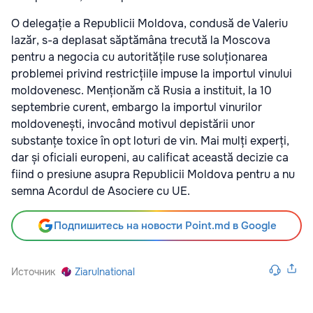
O delegație a Republicii Moldova, condusă de Valeriu
lazăr, s-a deplasat săptămâna trecută la Moscova
pentru a negocia cu autoritățile ruse soluționarea
problemei privind restricțiile impuse la importul vinului
moldovenesc. Menționăm că Rusia a instituit, la 10
septembrie curent, embargo la importul vinurilor
moldovenești, invocând motivul depistării unor
substanțe toxice în opt loturi de vin. Mai mulți experți,
dar și oficiali europeni, au calificat această decizie ca
fiind o presiune asupra Republicii Moldova pentru a nu
semna Acordul de Asociere cu UE.
Подпишитесь на новости Point.md в Google
Источник
Ziarulnational