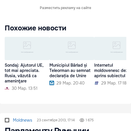
Разместить рекламу на сайте
Похожие новости
Sondaj: Ajutorul UE,
Municipiul Bârlad și
Internetul
tot mai apreciata.
Teleorman au semnat
moldovenesc dezb
Rusia, văzută ca
declarația de Unire
aprins subiectul Un
ameninţare
29 Мар. 20:40
29 Мар. 17:18
30 Мар. 13:51
Moldnews
23 сентября 2013, 17:14
1 675
Парламенту Румынии