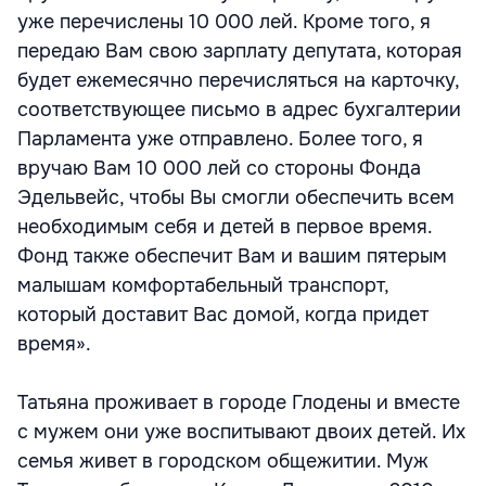
уже перечислены 10 000 лей. Кроме того, я
передаю Вам свою зарплату депутата, которая
будет ежемесячно перечисляться на карточку,
соответствующее письмо в адрес бухгалтерии
Парламента уже отправлено. Более того, я
вручаю Вам 10 000 лей со стороны Фонда
Эдельвейс, чтобы Вы смогли обеспечить всем
необходимым себя и детей в первое время.
Фонд также обеспечит Вам и вашим пятерым
малышам комфортабельный транспорт,
который доставит Вас домой, когда придет
время».
Татьяна проживает в городе Глодены и вместе
с мужем они уже воспитывают двоих детей. Их
семья живет в городском общежитии. Муж