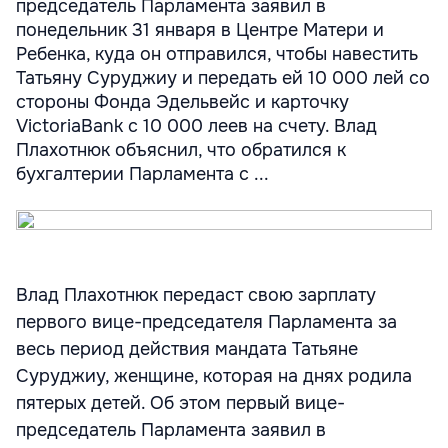
председатель Парламента заявил в
понедельник 31 января в Центре Матери и
Ребенка, куда он отправился, чтобы навестить
Татьяну Суруджиу и передать ей 10 000 лей со
стороны Фонда Эдельвейс и карточку
VictoriaBank с 10 000 леев на счету. Влад
Плахотнюк объяснил, что обратился к
бухгалтерии Парламента с ...
Влад Плахотнюк передаст свою зарплату
первого вице-председателя Парламента за
весь период действия мандата Татьяне
Суруджиу, женщине, которая на днях родила
пятерых детей. Об этом первый вице-
председатель Парламента заявил в