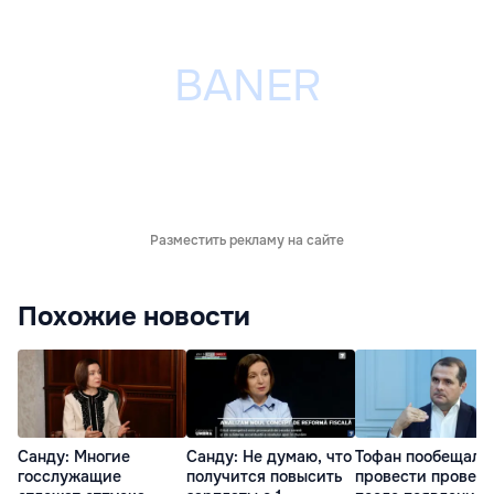
Разместить рекламу на сайте
Похожие новости
Санду: Многие
Санду: Не думаю, что
Тофан пообещал
госслужащие
получится повысить
провести провер