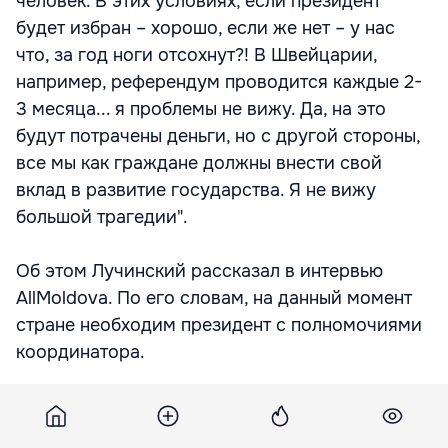
человек. В этих условиях, если президент
будет избран – хорошо, если же нет – у нас
что, за год ноги отсохнут?! В Швейцарии,
например, референдум проводится каждые 2-
3 месяца... я проблемы не вижу. Да, на это
будут потрачены деньги, но с другой стороны,
все мы как граждане должны внести свой
вклад в развитие государства. Я не вижу
большой трагедии".
Об этом Лучинский рассказал в интервью
AllMoldova. По его словам, на данный момент
стране необходим президент с полномочиями
координатора.
Экс-президент видит несколько вариантов
избрания главы государства. Либо власть