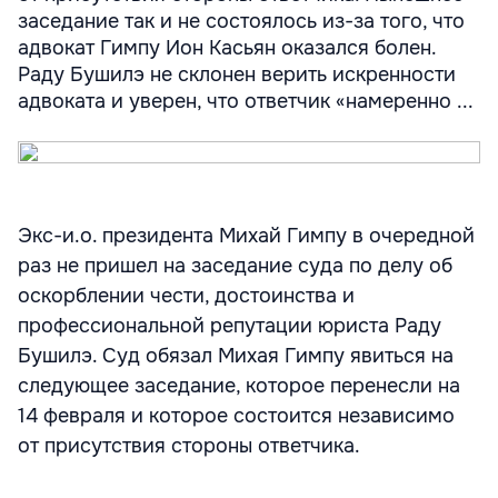
заседание так и не состоялось из-за того, что
адвокат Гимпу Ион Касьян оказался болен.
Раду Бушилэ не склонен верить искренности
адвоката и уверен, что ответчик «намеренно ...
Экс-и.о. президента Михай Гимпу в очередной
раз не пришел на заседание суда по делу об
оскорблении чести, достоинства и
профессиональной репутации юриста Раду
Бушилэ. Суд обязал Михая Гимпу явиться на
следующее заседание, которое перенесли на
14 февраля и которое состоится независимо
от присутствия стороны ответчика.