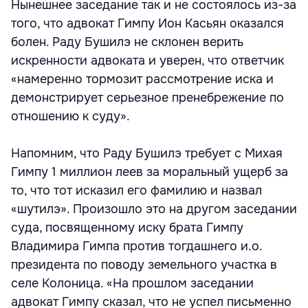
Нынешнее заседание так и не состоялось из-за
того, что адвокат Гимпу Ион Касьян оказался
болен. Раду Бушилэ не склонен верить
искренности адвоката и уверен, что ответчик
«намеренно тормозит рассмотрение иска и
демонстрирует серьезное пренебрежение по
отношению к суду».
Напомним, что Раду Бушилэ требует с Михая
Гимпу 1 миллион леев за моральный ущерб за
то, что тот исказил его фамилию и назвал
«шутилэ». Произошло это на другом заседании
суда, посвященному иску брата Гимпу
Владимира Гимпа против тогдашнего и.о.
президента по поводу земельного участка в
селе Колоница. «На прошлом заседании
адвокат Гимпу сказал, что не успел письменно