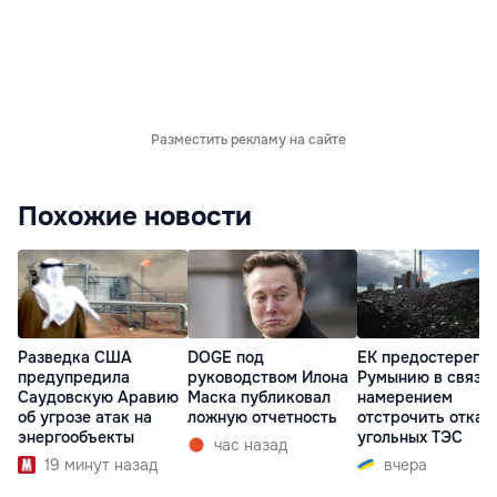
Разместить рекламу на сайте
Похожие новости
Разведка США
DOGE под
ЕК предостерегла
предупредила
руководством Илона
Румынию в связи 
Саудовскую Аравию
Маска публиковал
намерением
об угрозе атак на
ложную отчетность
отстрочить отказ 
энергообъекты
угольных ТЭС
час назад
19 минут назад
вчера