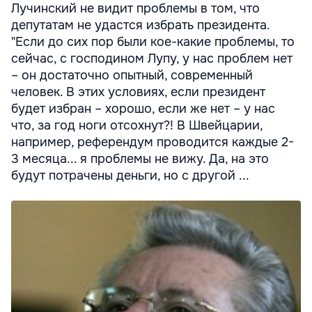
Лучинский не видит проблемы в том, что
депутатам не удастся избрать президента.
"Если до сих пор были кое-какие проблемы, то
сейчас, с господином Лупу, у нас проблем нет
– он достаточно опытный, современный
человек. В этих условиях, если президент
будет избран – хорошо, если же нет – у нас
что, за год ноги отсохнут?! В Швейцарии,
например, референдум проводится каждые 2-
3 месяца... я проблемы не вижу. Да, на это
будут потрачены деньги, но с другой ...