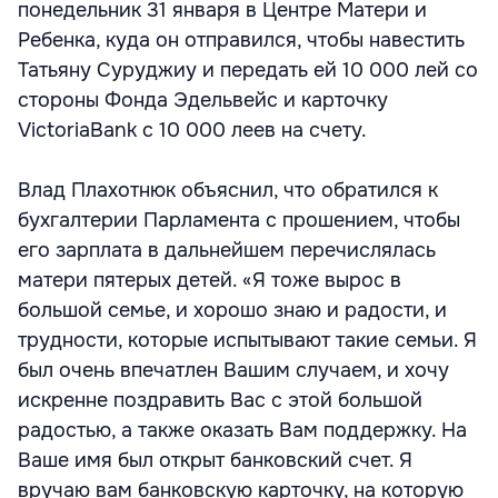
понедельник 31 января в Центре Матери и
Ребенка, куда он отправился, чтобы навестить
Татьяну Суруджиу и передать ей 10 000 лей со
стороны Фонда Эдельвейс и карточку
VictoriaBank с 10 000 леев на счету.
Влад Плахотнюк объяснил, что обратился к
бухгалтерии Парламента с прошением, чтобы
его зарплата в дальнейшем перечислялась
матери пятерых детей. «Я тоже вырос в
большой семье, и хорошо знаю и радости, и
трудности, которые испытывают такие семьи. Я
был очень впечатлен Вашим случаем, и хочу
искренне поздравить Вас с этой большой
радостью, а также оказать Вам поддержку. На
Ваше имя был открыт банковский счет. Я
вручаю вам банковскую карточку, на которую