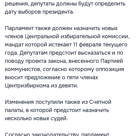
решения, депутаты должны будут определить
дату выборов президента.
Парламент также должен назначить новых
членов Центральной избирательной комиссии,
мандат которой истекает 11 февраля текущего
года. Депутатам предстоит высказаться и по
поводу проекта закона, внесенного Партией
коммунистов, согласно которому оппозиция
вносит предложение о пяти членах
Центризбиркома из девяти.
Изменения поступили также из Счетной
палаты, в которой предстоит назначить
несколько новых судей.
Согласно законодательству, парламент