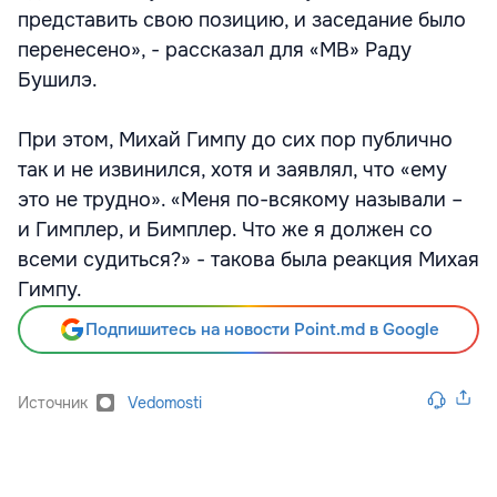
представить свою позицию, и заседание было
перенесено», - рассказал для «МВ» Раду
Бушилэ.
При этом, Михай Гимпу до сих пор публично
так и не извинился, хотя и заявлял, что «ему
это не трудно». «Меня по-всякому называли –
и Гимплер, и Бимплер. Что же я должен со
всеми судиться?» - такова была реакция Михая
Гимпу.
Подпишитесь на новости Point.md в Google
Источник
Vedomosti