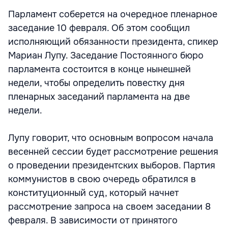
Парламент соберется на очередное пленарное
заседание 10 февраля. Об этом сообщил
исполняющий обязанности президента, спикер
Мариан Лупу. Заседание Постоянного бюро
парламента состоится в конце нынешней
недели, чтобы определить повестку дня
пленарных заседаний парламента на две
недели.
Лупу говорит, что основным вопросом начала
весенней сессии будет рассмотрение решения
о проведении президентских выборов. Партия
коммунистов в свою очередь обратился в
конституционный суд, который начнет
рассмотрение запроса на своем заседании 8
февраля. В зависимости от принятого