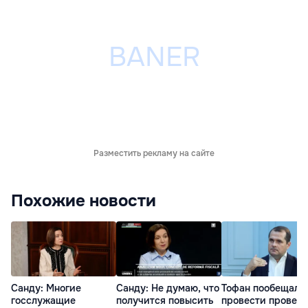
Разместить рекламу на сайте
Похожие новости
Санду: Многие
Санду: Не думаю, что
Тофан пообещал
госслужащие
получится повысить
провести провер