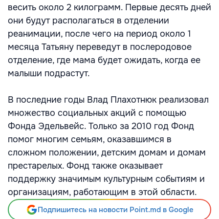
весить около 2 килограмм. Первые десять дней
они будут располагаться в отделении
реанимации, после чего на период около 1
месяца Татьяну переведут в послеродовое
отделение, где мама будет ожидать, когда ее
малыши подрастут.
В последние годы Влад Плахотнюк реализовал
множество социальных акций с помощью
Фонда Эдельвейс. Только за 2010 год Фонд
помог многим семьям, оказавшимся в
сложном положении, детским домам и домам
престарелых. Фонд также оказывает
поддержку значимым культурным событиям и
организациям, работающим в этой области.
Подпишитесь на новости Point.md в Google