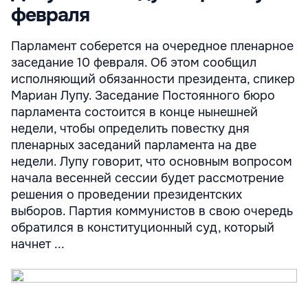
февраля
Парламент соберется на очередное пленарное
заседание 10 февраля. Об этом сообщил
исполняющий обязанности президента, спикер
Мариан Лупу. Заседание Постоянного бюро
парламента состоится в конце нынешней
недели, чтобы определить повестку дня
пленарных заседаний парламента на две
недели. Лупу говорит, что основным вопросом
начала весенней сессии будет рассмотрение
решения о проведении президентских
выборов. Партия коммунистов в свою очередь
обратился в конституционный суд, который
начнет ...