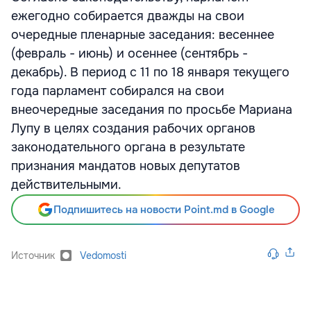
ежегодно собирается дважды на свои
очередные пленарные заседания: весеннее
(февраль - июнь) и осеннее (сентябрь -
декабрь). В период с 11 по 18 января текущего
года парламент собирался на свои
внеочередные заседания по просьбе Мариана
Лупу в целях создания рабочих органов
законодательного органа в результате
признания мандатов новых депутатов
действительными.
Подпишитесь на новости Point.md в Google
Источник
Vedomosti