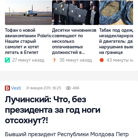
Тофан о новой
Десятки чиновников
Табак под одеждо
авиакомпании Polaris:
совмещают по
незадекларирова
Нашли старый
несколько
й двигатель: два
самолет и хотят
оплачиваемых
нарушения выяви
летать в Египет
должностей в
на границе
госкомпаниях
27 минут назад
35 минут назад
43 минуты наз
Vesti
31 января 2011, 16:25
466
Лучинский: Что, без
президента за год ноги
отсохнут?!
Бывший президент Республики Молдова Петр