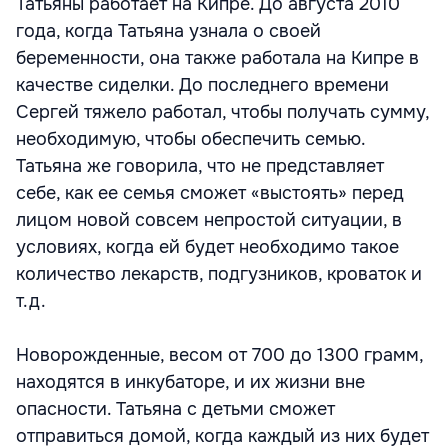
Татьяны работает на Кипре. До августа 2010
года, когда Татьяна узнала о своей
беременности, она также работала на Кипре в
качестве сиделки. До последнего времени
Сергей тяжело работал, чтобы получать сумму,
необходимую, чтобы обеспечить семью.
Татьяна же говорила, что не представляет
себе, как ее семья сможет «выстоять» перед
лицом новой совсем непростой ситуации, в
условиях, когда ей будет необходимо такое
количество лекарств, подгузников, кроваток и
т.д.
Новорожденные, весом от 700 до 1300 грамм,
находятся в инкубаторе, и их жизни вне
опасности. Татьяна с детьми сможет
отправиться домой, когда каждый из них будет