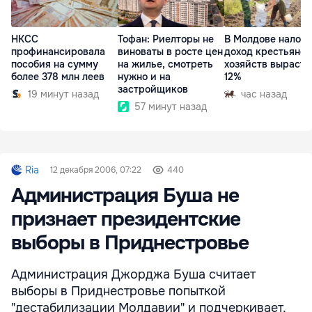
НКСС
Тофан: Риелторы не
В Молдове налог 
профинансировала
виноваты в росте цен
доход крестьянск
пособия на сумму
на жилье, смотреть
хозяйств вырасте
более 378 млн леев
нужно и на
12%
застройщиков
19 минут назад
час назад
57 минут назад
Ria
12 декабря 2006, 07:22
440
Администрация Буша не
признает президентские
выборы в Приднестровье
Администрация Джорджа Буша считает
выборы в Приднестровье попыткой
"дестабилизации Молдавии" и подчеркивает,