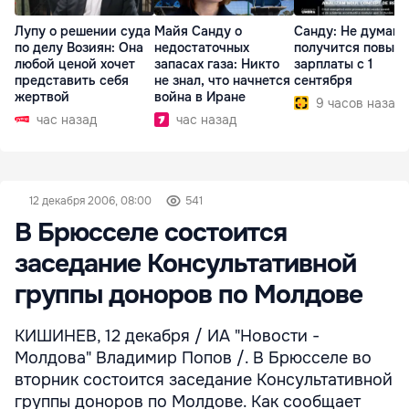
Лупу о решении суда
Майя Санду о
Санду: Не думаю,
по делу Возиян: Она
недостаточных
получится повыс
любой ценой хочет
запасах газа: Никто
зарплаты с 1
представить себя
не знал, что начнется
сентября
жертвой
война в Иране
9 часов назад
час назад
час назад
12 декабря 2006, 08:00
541
В Брюсселе состоится
заседание Консультативной
группы доноров по Молдове
КИШИНЕВ, 12 декабря / ИА "Новости -
Молдова" Владимир Попов /. В Брюсселе во
вторник состоится заседание Консультативной
группы доноров по Молдове. Как сообщает