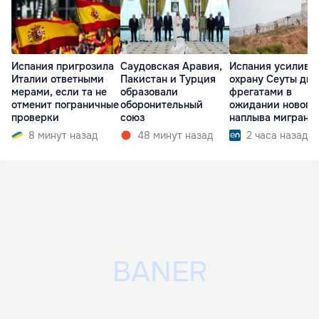
Испания пригрозила
Саудовская Аравия,
Испания усилива
Италии ответными
Пакистан и Турция
охрану Сеуты дв
мерами, если та не
образовали
фрегатами в
отменит пограничные
оборонительный
ожидании нового
проверки
союз
наплыва мигрант
8 минут назад
48 минут назад
2 часа назад