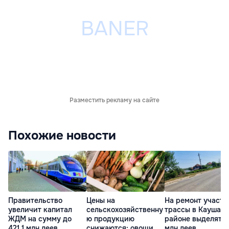
Разместить рекламу на сайте
Похожие новости
Правительство
Цены на
На ремонт участк
увеличит капитал
сельскохозяйственну
трассы в Каушан
ЖДМ на сумму до
ю продукцию
районе выделят 17
421,1 млн леев
снижаются: овощи
млн леев