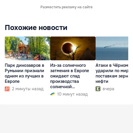
Разместить рекламу на сайте
Похожие новости
Парк динозавров в
Из-за солнечного
Атаки в Чёрном м
Румынии признали
затмения в Европе
ударили по миро
одним из лучших в
ожидают спад
поставкам зерна 
Европе
производства
нефти
солнечной
2 минуты назад
вчера
электроэнергии
10 минут назад