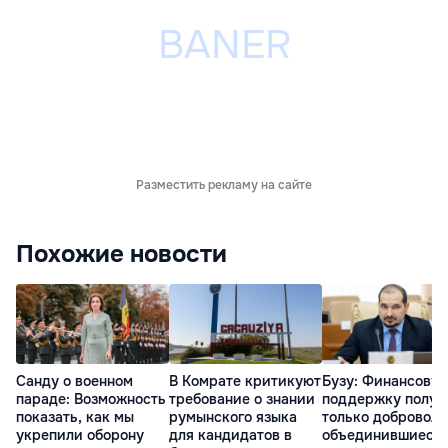
Разместить рекламу на сайте
Похожие новости
Санду о военном
В Комрате критикуют
Бузу: Финансову
параде: Возможность
требование о знании
поддержку получ
показать, как мы
румынского языка
только доброволь
укрепили оборону
для кандидатов в
объединившиеся