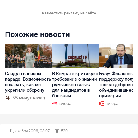
Разместить рекламу на сайте
Похожие новости
Санду о военном
В Комрате критикуют
Бузу: Финансову
параде: Возможность
требование о знании
поддержку получ
показать, как мы
румынского языка
только доброволь
укрепили оборону
для кандидатов в
объединившиеся
башканы
примэрии
55 минут назад
вчера
вчера
11 декабря 2006, 08:07
520