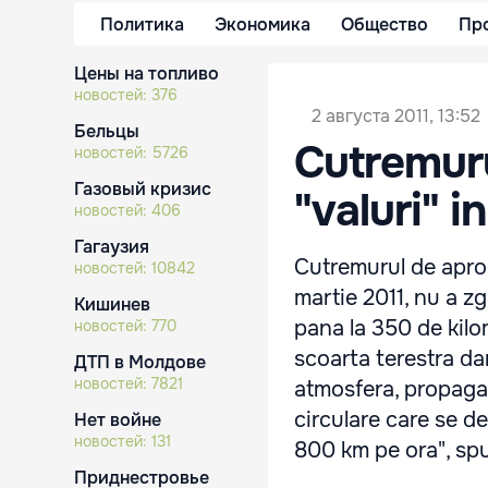
Политика
Экономика
Общество
Пр
Цены на топливо
новостей:
376
2 августа 2011, 13:52
Бельцы
Cutremuru
новостей:
5726
Газовый кризис
"valuri" i
новостей:
406
Гагаузия
Cutremurul de aproa
новостей:
10842
martie 2011, nu a z
Кишинев
pana la 350 de kilom
новостей:
770
scoarta terestra da
ДТП в Молдове
новостей:
7821
atmosfera, propagat
circulare care se d
Нет войне
новостей:
131
800 km pe ora", spun
Приднестровье