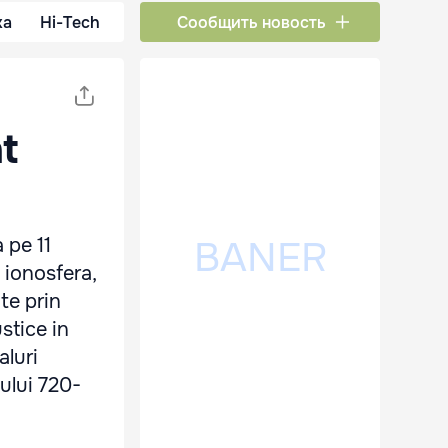
ка
Hi-Tech
Сообщить новость
t
 pe 11
 ionosfera,
te prin
stice in
aluri
ului 720-