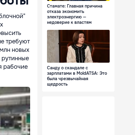
оботы
Стамате: Главная причина
отказа экономить
яблочной"
электроэнергию —
недоверие к властям
х
овысить
не требуют
 млн новых
е рутинные
мя рабочие
Санду о скандале с
зарплатами в MoldATSA: Это
была чрезвычайная
щедрость