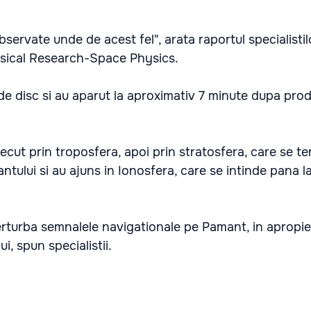
servate unde de acest fel", arata raportul specialistil
sical Research-Space Physics.
e disc si au aparut la aproximativ 7 minute dupa pro
ecut prin troposfera, apoi prin stratosfera, care se t
ului si au ajuns in Ionosfera, care se intinde pana 
erturba semnalele navigationale pe Pamant, in apropi
i, spun specialistii.