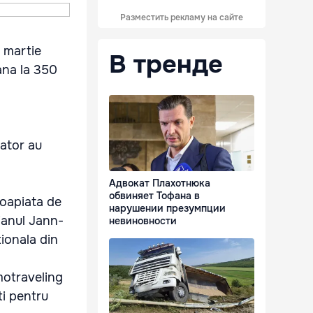
Разместить рекламу на сайте
 martie
В тренде
ana la 350
tator au
Адвокат Плахотнюка
обвиняет Тофана в
roapiata de
нарушении презумпции
ianul Jann-
невиновности
tionala din
motraveling
ti pentru