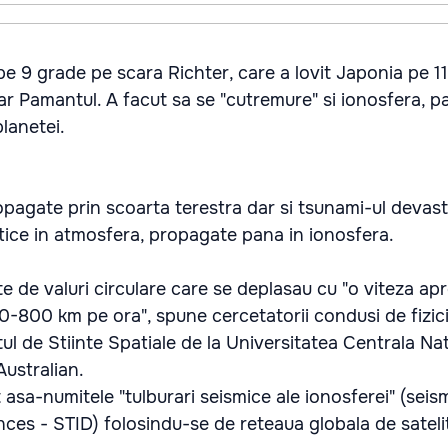
 9 grade pe scara Richter, care a lovit Japonia pe 11
ar Pamantul. A facut sa se "cutremure" si ionosfera, p
planetei.
ropagate prin scoarta terestra dar si tsunami-ul devas
tice in atmosfera, propagate pana in ionosfera.
te de valuri circulare care se deplasau cu "o viteza ap
0-800 km pe ora", spune cercetatorii condusi de fizic
tul de Stiinte Spatiale de la Universitatea Centrala Na
Australian.
 asa-numitele "tulburari seismice ale ionosferei" (seis
ces - STID) folosindu-se de reteaua globala de sateli