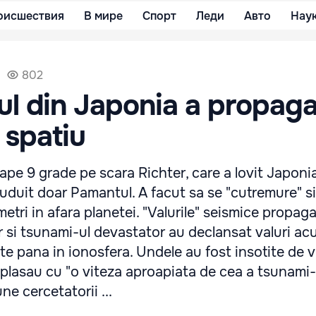
оисшествия
В мире
Спорт
Леди
Авто
Нау
802
l din Japonia a propaga
n spatiu
pe 9 grade pe scara Richter, care a lovit Japonia
guduit doar Pamantul. A facut sa se "cutremure" si
etri in afara planetei. "Valurile" seismice propaga
r si tsunami-ul devastator au declansat valuri acu
e pana in ionosfera. Undele au fost insotite de v
eplasau cu "o viteza aproapiata de cea a tsunami-
e cercetatorii ...