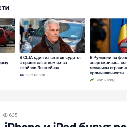
сти
В США один из штатов судится
В Румынии на фон
орму
с правительством из-за
энергокризиса со
«файлов Эпштейна»
механизм огранич
промышленности
час назад
час назад
635