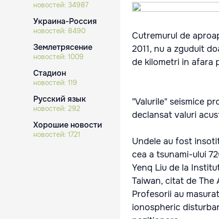
новостей:
34987
Украина-Россия
новостей:
8490
Cutremurul de aproape
Землетрясение
2011, nu a zguduit do
новостей:
1009
de kilometri in afara 
Стадион
новостей:
119
Русский язык
"Valurile" seismice p
новостей:
292
declansat valuri acus
Хорошие новости
новостей:
1721
Undele au fost insoti
cea a tsunami-ului 72
Yenq Liu de la Institu
Taiwan, citat de The 
Profesorii au masurat
ionospheric disturban