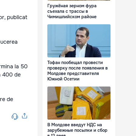
Гружёная зерном фура
съехала с трассы в
or, publicat
Чимишлийском районе
ducerea
Тофан пообещал провести
ermina la 50
проверку после появления в
Молдове представителя
la 400 de
Южной Осетии
ere de
В Молдове введут НДС на
зарубежные посылки и сбор
в 12 леев