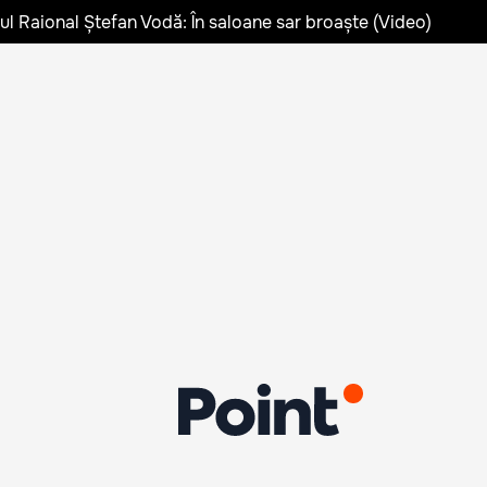
lul Raional Ștefan Vodă: În saloane sar broaște (Video)