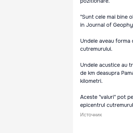
pozitionare.
"Sunt cele mai bine ob
in Journal of Geophy
Undele aveau forma d
cutremurului.
Undele acustice au tr
de km deasupra Pamant
kilometri.
Aceste "valuri" pot p
epicentrul cutremurulu
Источник