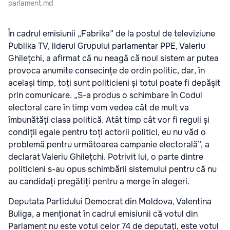
parlament.md
În cadrul emisiunii „Fabrika” de la postul de televiziune
Publika TV, liderul Grupului parlamentar PPE, Valeriu
Ghilețchi, a afirmat că nu neagă că noul sistem ar putea
provoca anumite consecințe de ordin politic, dar, în
același timp, toți sunt politicieni și totul poate fi depășit
prin comunicare. „S-a produs o schimbare în Codul
electoral care în timp vom vedea cât de mult va
îmbunătăți clasa politică. Atât timp cât vor fi reguli și
condiții egale pentru toți actorii politici, eu nu văd o
problemă pentru următoarea campanie electorală”, a
declarat Valeriu Ghilețchi. Potrivit lui, o parte dintre
politicieni s-au opus schimbării sistemului pentru că nu
au candidați pregătiți pentru a merge în alegeri.
Deputata Partidului Democrat din Moldova, Valentina
Buliga, a menționat în cadrul emisiunii că votul din
Parlament nu este votul celor 74 de deputați, este votul