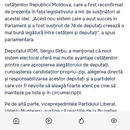
cetățenilor Republicii Moldova, care a fost reconfirmat
de prezența în fața legislativului a mii de susținători ai
acestei idei. „Acest nou sistem care a avut succes în
Parlament și a fost susținut de 74 de deputați creează o
mai bună legătură între cetățeni și deputați”, a spus
parlamentara.
Deputatul PDM, Sergiu Sîrbu, a menționat că noul
sistem electoral oferă mai multe avantaje cetățenilor
printre care apropierea alegătorului de deputați,
cunoașterea candidaților propriu-ziși, alegerea directă
și responsabilizarea acestor deputați și a partidelor
care vor fi nevoite să aleagă foarte atent pe cine să
înainteze pe liste și în circumscripții.
Pe de altă parte, vicepreședintele Partidului Liberal,
Valeriu Munteanu, susține că reacțiile de la Bruxelles
după „această baie care i s-a făcut democrației
Republicii Moldova”, demonstrează că Moldova se află