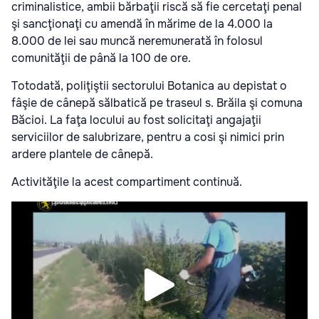
criminalistice, ambii bărbaţii riscă să fie cercetaţi penal
şi sancţionaţi cu amendă în mărime de la 4.000 la
8.000 de lei sau muncă neremunerată în folosul
comunităţii de până la 100 de ore.
Totodată, poliţiştii sectorului Botanica au depistat o
fâşie de cânepă sălbatică pe traseul s. Brăila şi comuna
Băcioi. La faţa locului au fost solicitaţi angajaţii
serviciilor de salubrizare, pentru a cosi şi nimici prin
ardere plantele de cânepă.
Activităţile la acest compartiment continuă.