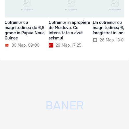
Cutremur cu
Cutremur în apropiere
Un cutremur cu
magnitudinea de 6,9
de Moldova. Ce
magnitudinea 6,4 
grade în Papua Noua
intensitate a avut
înregistrat în Indon
Guinee
seismul
26 Мар. 13:06
30 Мар. 09:00
29 Мар. 17:25