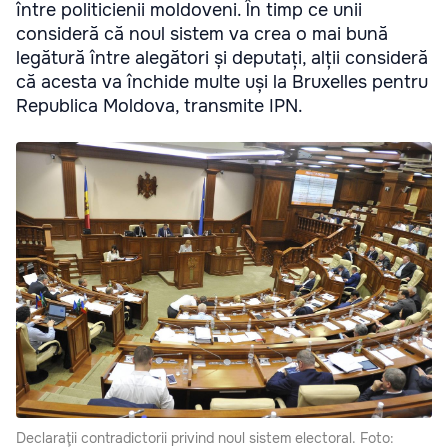
între politicienii moldoveni. În timp ce unii
consideră că noul sistem va crea o mai bună
legătură între alegători și deputați, alții consideră
că acesta va închide multe uși la Bruxelles pentru
Republica Moldova, transmite IPN.
Declaraţii contradictorii privind noul sistem electoral. Foto: