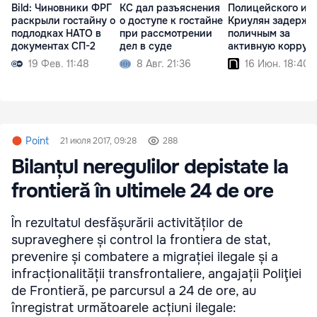
Bild: Чиновники ФРГ
КС дал разъяснения
Полицейского из
раскрыли гостайну о
о доступе к гостайне
Криулян задержа
подлодках НАТО в
при рассмотрении
поличным за
документах СП-2
дел в суде
активную корруп
19 Фев. 11:48
8 Авг. 21:36
16 Июн. 18:40
Point
21 июля 2017, 09:28
288
Bilanțul neregulilor depistate la
frontieră în ultimele 24 de ore
În rezultatul desfășurării activităților de
supraveghere și control la frontiera de stat,
prevenire și combatere a migrației ilegale și a
infracționalității transfrontaliere, angajații Poliţiei
de Frontieră, pe parcursul a 24 de ore, au
înregistrat următoarele acțiuni ilegale: