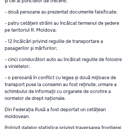
și cel al punctelor de trecere;
- două persoane au prezentat documente falsificate;
- patru cetățeni străini au încălcat termenul de ședere
pe teritoriul R. Moldova;
- 12 încălcări privind regulile de transportare a
pasagerilor și mărfurilor;
- cinci conducători auto au încălcat regulile de folosire
a vinietelor;
- o persoană în conflict cu legea și două mijloace de
transport puse la consemn au fost reținute, urmare a
schimbului de informații cu organele de ocrotire a
normelor de drept naționale.
Din Federația Rusă a fost deportat un cetățean
moldovean.
Potrivit datelor statistice privind traversarea frontierei