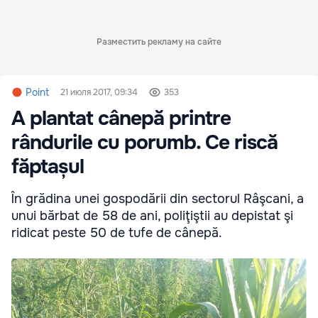
Разместить рекламу на сайте
Point
21 июля 2017, 09:34
353
A plantat cânepă printre
rândurile cu porumb. Ce riscă
făptașul
În grădina unei gospodării din sectorul Râşcani, a
unui bărbat de 58 de ani, poliţiştii au depistat şi
ridicat peste 50 de tufe de cânepă.