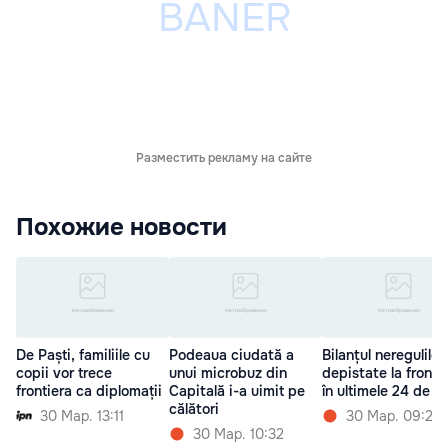
Разместить рекламу на сайте
Похожие новости
De Paști, familiile cu
Podeaua ciudată a
Bilanțul neregulilor
copii vor trece
unui microbuz din
depistate la fronti
frontiera ca diplomații
Capitală i-a uimit pe
în ultimele 24 de o
călători
30 Мар. 13:11
30 Мар. 09:21
30 Мар. 10:32