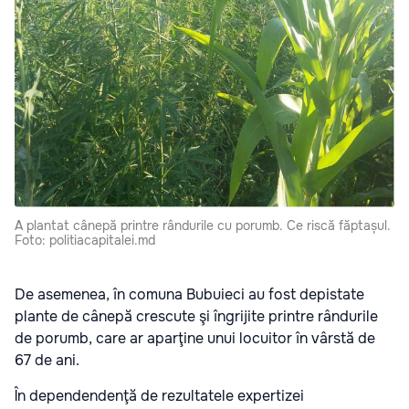
A plantat cânepă printre rândurile cu porumb. Ce riscă făptașul.
Foto: politiacapitalei.md
De asemenea, în comuna Bubuieci au fost depistate
plante de cânepă crescute şi îngrijite printre rândurile
de porumb, care ar aparţine unui locuitor în vârstă de
67 de ani.
În dependendenţă de rezultatele expertizei