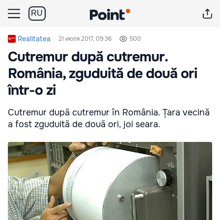
RU
Realitatea
21 июля 2017, 09:36
500
Cutremur după cutremur.
România, zguduită de două ori
într-o zi
Cutremur după cutremur în România. Țara vecină
a fost zguduită de două ori, joi seara.