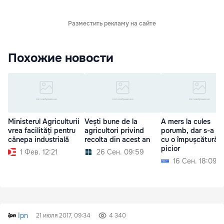
Разместить рекламу на сайте
Похожие новости
Ministerul Agriculturii
Vești bune de la
A mers la cules
vrea facilități pentru
agricultori privind
porumb, dar s-a al
cânepa industrială
recolta din acest an
cu o împușcătură î
picior
1 Фев. 12:21
26 Сен. 09:59
16 Сен. 18:09
Ipn
21 июля 2017, 09:34
4 340