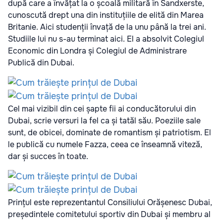
după care a învățat la o școală militară în Sandxerste,
cunoscută drept una din instituțiile de elită din Marea
Britanie. Aici studenții învață de la unu până la trei ani.
Studiile lui nu s-au terminat aici. El a absolvit Colegiul
Economic din Londra și Colegiul de Administrare
Publică din Dubai.
Cel mai vizibil din cei șapte fii ai conducătorului din
Dubai, scrie versuri la fel ca și tatăl său. Poeziile sale
sunt, de obicei, dominate de romantism și patriotism. El
le publică cu numele Fazza, ceea ce înseamnă viteză,
dar și succes în toate.
Prințul este reprezentantul Consiliului Orășenesc Dubai,
președintele comitetului sportiv din Dubai și membru al