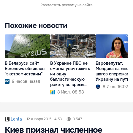
Разместить рекламу на сайте
Похожие новости
В Беларуси сайт
В Украине ПВО не
Евродепутат:
Euronews объявлен
смогла уничтожить
Молдова на много
"экстремистским"
ни одну
шагов опережает
баллистическую
Украину на пути 
9 часов назад
ракету во время
8 Июл. 16:02
атаки РФ
8 Июл. 08:58
Lenta
12 января 2015, 14:53
3 547
Киев признал численное