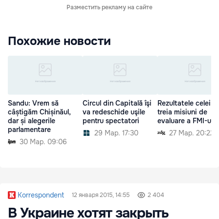
Разместить рекламу на сайте
Похожие новости
Sandu: Vrem să
Circul din Capitală îşi
Rezultatele celei d
câștigăm Chișinăul,
va redeschide uşile
treia misiuni de
dar și alegerile
pentru spectatori
evaluare a FMI-ului
parlamentare
29 Мар. 17:30
27 Мар. 20:22
30 Мар. 09:06
Korrespondent
12 января 2015, 14:55
2 404
В Украине хотят закрыть