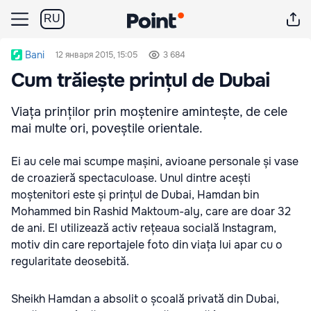
RU
Bani
12 января 2015, 15:05
3 684
Cum trăiește prințul de Dubai
Viața prinților prin moștenire amintește, de cele
mai multe ori, poveștile orientale.
Ei au cele mai scumpe mașini, avioane personale și vase
de croazieră spectaculoase. Unul dintre acești
moștenitori este și prințul de Dubai, Hamdan bin
Mohammed bin Rashid Maktoum-aly, care are doar 32
de ani. El utilizează activ rețeaua socială Instagram,
motiv din care reportajele foto din viața lui apar cu o
regularitate deosebită.
Sheikh Hamdan a absolit o școală privată din Dubai,