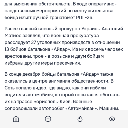
для выяснения обстоятельств. В ходе оперативно-
следственных мероприятий по месту жительства
бойца изъят ручной гранатомет РПГ-26.
Ранее главный военный прокурор Украины Анатолий
Матиос заявлял, что военная прокуратура
расследует 27 уголовных производств в отношении
13 бойцов батальона «Айдар». Из них восемь человек
арестованы, трое - в розыске и двум бойцам
избраны другие меры пресечения.
В конце декабря бойцы батальона «Айдар» также
оказались в центре внимания общественности. В
Сеть попало видео, где видно, как они избили
водителя автомобиля, который попытался обогнать
их на трассе Борисполь-Киев. Военные
сопровождали автопробег «Автомайдан». Машины,
участвующие в акции, заняли все четыре полосы.
«Айдаровцам» не понравилось, когда их попытался