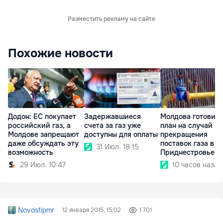
Разместить рекламу на сайте
Похожие новости
Додон: ЕС покупает
Задержавшиеся
Молдова готовит
российский газ, а
счета за газ уже
план на случай
Молдове запрещают
доступны для оплаты
прекращения
даже обсуждать эту
поставок газа в
31 Июл. 18:15
возможность
Приднестровье
29 Июл. 10:47
10 часов назад
Novostipmr
12 января 2015, 15:02
1 701