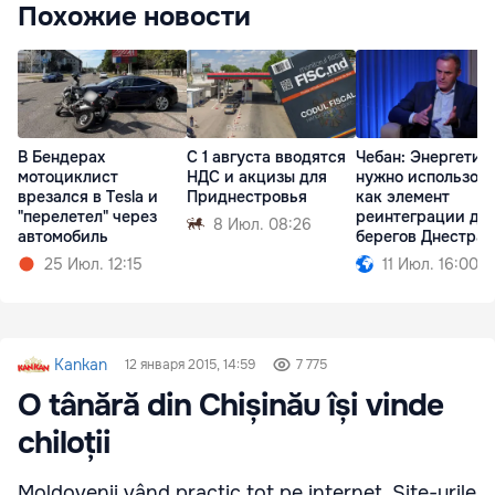
Похожие новости
В Бендерах
С 1 августа вводятся
Чебан: Энергетик
мотоциклист
НДС и акцизы для
нужно использов
врезался в Tesla и
Приднестровья
как элемент
"перелетел" через
реинтеграции дв
8 Июл. 08:26
автомобиль
берегов Днестра
25 Июл. 12:15
11 Июл. 16:00
Kankan
12 января 2015, 14:59
7 775
O tânără din Chișinău își vinde
chiloții
Moldovenii vând practic tot pe internet. Site-urile