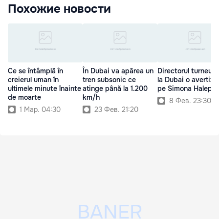
Похожие новости
Ce se întâmplă în
În Dubai va apărea un
Directorul turneulu
creierul uman în
tren subsonic ce
la Dubai o avertiz
ultimele minute înainte
atinge până la 1.200
pe Simona Halep
de moarte
km/h
8 Фев. 23:30
1 Мар. 04:30
23 Фев. 21:20