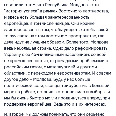
говорили о том, что Республика Молдова – это
"история успеха" в рамках Восточного партнерства,
и здесь есть большая заинтересованность
европейцев, в том числе немцев. Они крайне
заинтересованы в том, чтобы увидеть хотя бы какой-
то луч света на этом восточном пространстве, где
дела идут не лучшим образом. Более того, Молдова
ведь небольшая страна. Одно дело реформировать
Украину с ее 45-миллионным населением, со всей
ее промышленностью, с громадными проблемами с
российским газом, с металлургией и другими
областями, с переходом к евростандартам. И совсем
другое дело – Молдова. Будь у нас больше
политической воли, сконцентрируйся мы в большей
мере на работе, оставив в стороне пиар и выборы, и
мы бы очень быстро могли продвинуться вперед при
поддержке европейцев. Ведь это и в их интересах.
И, второе, мы должны понимать, что они серьезно