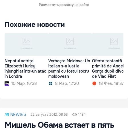
Разместить рекламу на сайте
Похожие новости
Nepotul actriței
Vorbeşte Moldova: Un
Oferta tentantă
Elizabeth Hurley,
italian s-a luat la
primită de Angela
înjunghiat într-un atac
pumni cu fostul socru
Gonța după divorțu
în Londra
moldovean
de Vlad Filat
10 Мар. 16:38
8 Мар. 12:20
18 Фев. 18:37
NEWSru
22 августа 2012, 09:53
1 184
Мишель Обама встает в пять