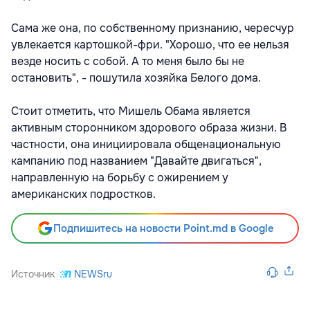
Сама же она, по собственному признанию, чересчур
увлекается картошкой-фри. "Хорошо, что ее нельзя
везде носить с собой. А то меня было бы не
остановить", - пошутила хозяйка Белого дома.
Стоит отметить, что Мишель Обама является
активным сторонником здорового образа жизни. В
частности, она инициировала общенациональную
кампанию под названием "Давайте двигаться",
направленную на борьбу с ожирением у
американских подростков.
Подпишитесь на новости Point.md в Google
Источник
NEWSru