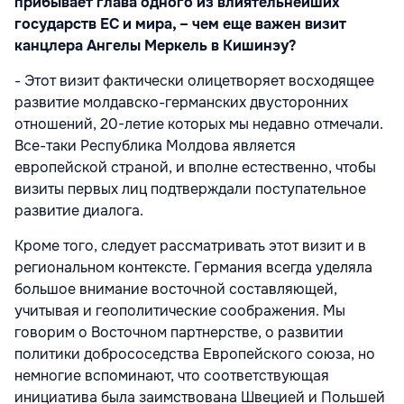
прибывает глава одного из влиятельнейших
государств ЕС и мира, – чем еще важен визит
канцлера Ангелы Меркель в Кишинэу?
- Этот визит фактически олицетворяет восходящее
развитие молдавско-германских двусторонних
отношений, 20-летие которых мы недавно отмечали.
Все-таки Республика Молдова является
европейской страной, и вполне естественно, чтобы
визиты первых лиц подтверждали поступательное
развитие диалога.
Кроме того, следует рассматривать этот визит и в
региональном контексте. Германия всегда уделяла
большое внимание восточной составляющей,
учитывая и геополитические соображения. Мы
говорим о Восточном партнерстве, о развитии
политики добрососедства Европейского союза, но
немногие вспоминают, что соответствующая
инициатива была заимствована Швецией и Польшей