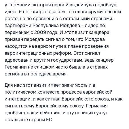
у Германии, которая первой выдвинула подобную
идею. Я не говорю о каком-то головокружительном
росте, но по сравнению с остальными странами-
партнерами Республика Молдова – лидер по
переменам с 2009 года. И этот визит канцлера
призван передать сигнал о том, что Молдова
находится на верном пути в плане проведения
евроинтеграционных реформ. Этот сигнал
адресован и другим государствам, ведь канцлер
Германии не слишком часто бывала в странах
региона в последнее время.
Для нас этот визит имеет значимость и в
политическом контексте процесса европейской
интеграции, и как сигнал Европейского союза, и как
сигнал всему Европейскому союзу. Германия
одобряет наши действия, и эту позицию учтут
остальные страны ЕС.