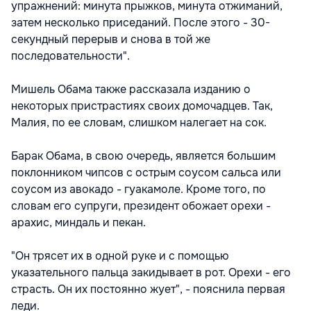
упражнений: минута прыжков, минута отжиманий,
затем несколько приседаний. После этого - 30-
секундный перерыв и снова в той же
последовательности".
Мишель Обама также рассказала изданию о
некоторых пристрастиях своих домочадцев. Так,
Малия, по ее словам, слишком налегает на сок.
Барак Обама, в свою очередь, является большим
поклонником чипсов с острым соусом сальса или
соусом из авокадо - гуакамоле. Кроме того, по
словам его супруги, президент обожает орехи -
арахис, миндаль и пекан.
"Он трясет их в одной руке и с помощью
указательного пальца закидывает в рот. Орехи - его
страсть. Он их постоянно жует", - пояснила первая
леди.