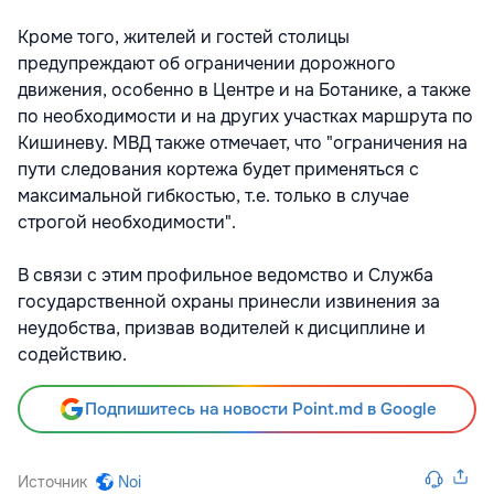
Кроме того, жителей и гостей столицы
предупреждают об ограничении дорожного
движения, особенно в Центре и на Ботанике, а также
по необходимости и на других участках маршрута по
Кишиневу. МВД также отмечает, что "ограничения на
пути следования кортежа будет применяться с
максимальной гибкостью, т.е. только в случае
строгой необходимости".
В связи с этим профильное ведомство и Служба
государственной охраны принесли извинения за
неудобства, призвав водителей к дисциплине и
содействию.
Подпишитесь на новости Point.md в Google
Источник
Noi