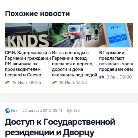
Похожие новости
СМИ: Задержанный в
Из-за непогоды в
В Германии
Германии гражданин
Германии поезд
предлагают
РМ шпионил за
врезался в дерево,
оставлять чаевые
производителем
дороги и дома
продавцам одеж
Leopard и Caesar
оказались под водой
3 Авг. 08:00
18 Июл. 09:25
18 Июл. 14:30
Noi
22 августа 2012, 09:41
932
Доступ к Государственной
резиденции и Дворцу