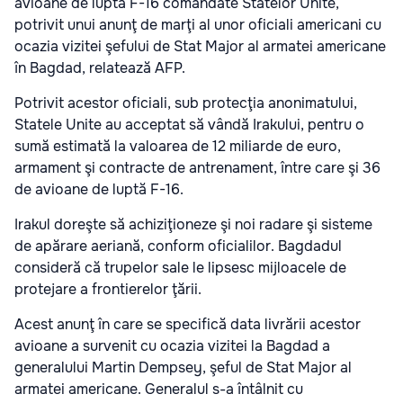
avioane de luptă F-16 comandate Statelor Unite,
potrivit unui anunţ de marţi al unor oficiali americani cu
ocazia vizitei şefului de Stat Major al armatei americane
în Bagdad, relatează AFP.
Potrivit acestor oficiali, sub protecţia anonimatului,
Statele Unite au acceptat să vândă Irakului, pentru o
sumă estimată la valoarea de 12 miliarde de euro,
armament şi contracte de antrenament, între care şi 36
de avioane de luptă F-16.
Irakul doreşte să achiziţioneze şi noi radare şi sisteme
de apărare aeriană, conform oficialilor. Bagdadul
consideră că trupelor sale le lipsesc mijloacele de
protejare a frontierelor ţării.
Acest anunţ în care se specifică data livrării acestor
avioane a survenit cu ocazia vizitei la Bagdad a
generalului Martin Dempsey, şeful de Stat Major al
armatei americane. Generalul s-a întâlnit cu