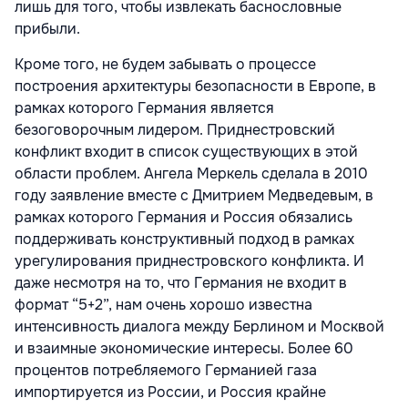
лишь для того, чтобы извлекать баснословные
прибыли.
Кроме того, не будем забывать о процессе
построения архитектуры безопасности в Европе, в
рамках которого Германия является
безоговорочным лидером. Приднестровский
конфликт входит в список существующих в этой
области проблем. Ангела Меркель сделала в 2010
году заявление вместе с Дмитрием Медведевым, в
рамках которого Германия и Россия обязались
поддерживать конструктивный подход в рамках
урегулирования приднестровского конфликта. И
даже несмотря на то, что Германия не входит в
формат “5+2”, нам очень хорошо известна
интенсивность диалога между Берлином и Москвой
и взаимные экономические интересы. Более 60
процентов потребляемого Германией газа
импортируется из России, и Россия крайне