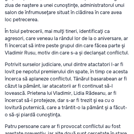
ziua de naştere a unei cunoştinţe, administratorul unui
salon de înfrumuseţare situat în clădirea în care avea
loc petrecerea.
În toiul petrecerii, mai mulţi tineri, identificaţi ca
agresori, care veneau la rândul lor de la o aniversare, ar
fi încercat să intre peste grupul din care făcea parte şi
Vladimir Rusu, motiv din care s-a și declanșat conflictul.
Potrivit surselor judiciare, unul dintre atactatori l-ar fi
lovit pe nepotul premierului din spate, în timp ce acesta
încerca să aplaneze conflictul. Tânărul basarabean ar fi
căzut la pământ, iar atacatorii ar fi continuat să-l
lovească. Prietena lui Vladimir, Lidia Rădeanu, ar fi
încercat să-l protejeze, dar s-ar fi trezit şi ea cu o
lovitură puternică, care a trântit-o la pământ şi a făcut-
o să-şi piardă cunoştinţa.
Patru persoane care ar fi provocat conflictul au fost
arestate preventiv, iar alte două sunt cercetate în stare