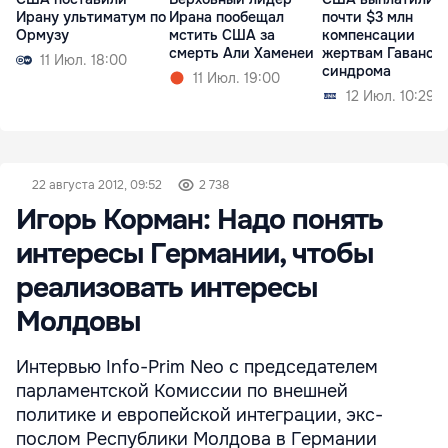
Ирану ультиматум по
Ирана пообещал
почти $3 млн
Ормузу
мстить США за
компенсации
смерть Али Хаменеи
жертвам Гаванск
11 Июл. 18:00
синдрома
11 Июл. 19:00
12 Июл. 10:29
22 августа 2012, 09:52
2 738
Игорь Корман: Надо понять
интересы Германии, чтобы
реализовать интересы
Молдовы
Интервью Info-Prim Neo с председателем
парламентской Комиссии по внешней
политике и европейской интеграции, экс-
послом Республики Молдова в Германии