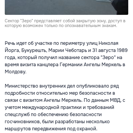
Сектор "Зеро" представляет собой закрытую зону, доступ в
которую возможен только по опознавательным знакам.
Речь идет об участке по периметру улиц Николая
Йорга, Букурешть, Марии Чеботарь и 31 августа 1989
года, который получил название сектора "Зеро" на
время визита канцлера Германии Ангелы Меркель в
Молдову.
Министерство внутренних дел опубликовало ряд
подробности относительно мер безопасности в
связи с визитом Ангелы Меркель. По данным МВД, с
учетом международной практики и требований
спецслужб по обеспечению безопасности
госчиновников, были разработаны несколько
маршрутов передвижения под охраной.