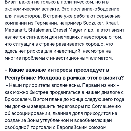
Визит важен не только в политическом, но и в
экономическом аспекте. Это послание-ободрение
для инвесторов. В стране уже работают серьезные
компании из Германии, например Sudzuker, Knauf,
Mabanaft, Shtaleman, Dresel Mayer и др., а этот визит
является сигналом для немецких инвесторов о том,
что ситуация в стране развивается хорошо, что
здесь нет рисков для инвестиций, несмотря на
многие проблемы с инвестиционным климатом.
- Какие важные интересы преследует в
Республике Молдова в рамках этого визита?
- Наши приоритеты вполне ясны. Первый из них –
как можно быстрее продвигаться в нашем диалоге с
Брюсселем. В этом плане до конца следующего года
мы должны завершить переговоры по Соглашению
об ассоциировании, львиная доля приходится на
создание Зоны углубленной и всеобъемлющей
свободной торговли с Европейским союзом.