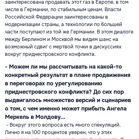
заинтересована продавать этот газ в Европе, в том
числе в Германии, по стабильным ценам. Власти
Российской Федерации заинтересованы в
модернизации страны, а технологии по большей
части поступают из той же Германии. В этом диалоге
между Берлином и Москвой мы видим шанс на
возможный сдвиг с мертвой точки в дискуссиях
вокруг приднестровского конфликта.
- Можем ли мы рассчитывать на какой-то
конкретный результат в плане продвижения
в переговорах по урегулированию
приднестровского конфликта? До сих пор
выдвигалось множество версий и сценариев
о том, с чем именно может прибыть Ангела
Меркель в Молдову...
- Вокруг этого вопроса есть много спекуляций.
Лично я на 100 процентов уверен, что у этих