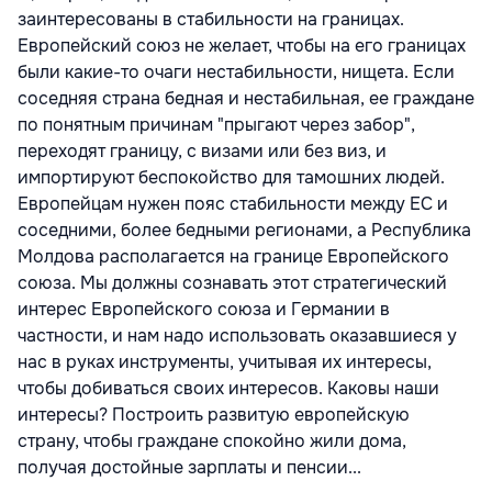
заинтересованы в стабильности на границах.
Европейский союз не желает, чтобы на его границах
были какие-то очаги нестабильности, нищета. Если
соседняя страна бедная и нестабильная, ее граждане
по понятным причинам "прыгают через забор",
переходят границу, с визами или без виз, и
импортируют беспокойство для тамошних людей.
Европейцам нужен пояс стабильности между ЕС и
соседними, более бедными регионами, а Республика
Молдова располагается на границе Европейского
союза. Мы должны сознавать этот стратегический
интерес Европейского союза и Германии в
частности, и нам надо использовать оказавшиеся у
нас в руках инструменты, учитывая их интересы,
чтобы добиваться своих интересов. Каковы наши
интересы? Построить развитую европейскую
страну, чтобы граждане спокойно жили дома,
получая достойные зарплаты и пенсии...