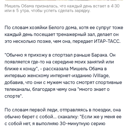
Мишель Обама призналась, что каждый день встает в 4:30
или в 5 утра, чтобы успеть сделать зарядку.
По словам хозяйки Белого дома, хотя ее супруг тоже
каждый день посещает тренажерный зал, делает он
это несколько позже, чем она, передает ИТАР-ТАСС.
"Обычно я прихожу в спортзал раньше Барака. Он
появляется где-то на середине моих занятий или
ближе к концу", - рассказала Мишель Обама в
интервью женскому интернет-изданию iVillage,
добавив, что они с мужем часто смотрят спортивные
телеканалы, благодаря чему она "много знает о
спорте".
По словам первой леди, отправляясь в поездки, она
обычно берет с собой... скакалку: "Если же у меня ее
с собой нет, я выполняю 30-минутную серию