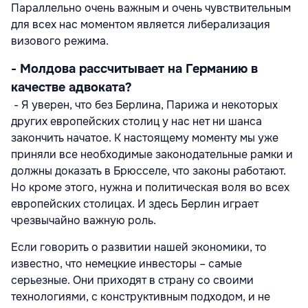
Параллельно очень важным и очень чувствительным
для всех нас моментом является либерализация
визового режима.
- Молдова рассчитывает на Германию в
качестве адвоката?
- Я уверен, что без Берлина, Парижа и некоторых
других европейских столиц у нас нет ни шанса
закончить начатое. К настоящему моменту мы уже
приняли все необходимые законодательные рамки и
должны доказать в Брюсселе, что законы работают.
Но кроме этого, нужна и политическая воля во всех
европейских столицах. И здесь Берлин играет
чрезвычайно важную роль.
Если говорить о развитии нашей экономики, то
известно, что немецкие инвесторы – самые
серьезные. Они приходят в страну со своими
технологиями, с конструктивным подходом, и не