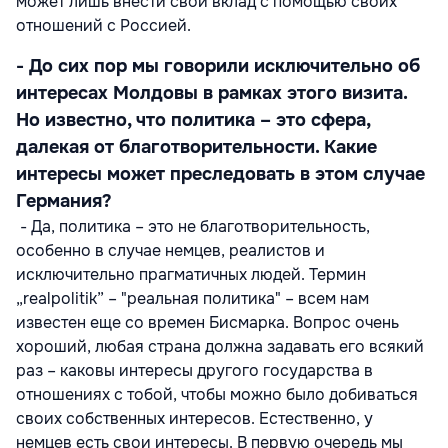
может лишь внести свой вклад с помощью своих
отношений с Россией.
- До сих пор мы говорили исключительно об
интересах Молдовы в рамках этого визита.
Но известно, что политика – это сфера,
далекая от благотворительности. Какие
интересы может преследовать в этом случае
Германия?
- Да, политика – это не благотворительность,
особенно в случае немцев, реалистов и
исключительно прагматичных людей. Термин
„realpolitik” – "реальная политика" – всем нам
известен еще со времен Бисмарка. Вопрос очень
хороший, любая страна должна задавать его всякий
раз – каковы интересы другого государства в
отношениях с тобой, чтобы можно было добиваться
своих собственных интересов. Естественно, у
немцев есть свои интересы. В первую очередь мы