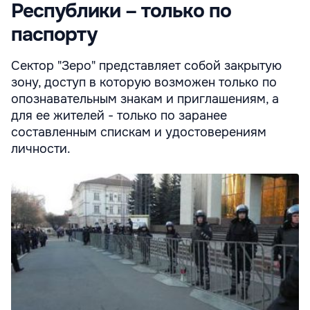
Республики – только по
паспорту
Сектор "Зеро" представляет собой закрытую
зону, доступ в которую возможен только по
опознавательным знакам и приглашениям, а
для ее жителей - только по заранее
составленным спискам и удостоверениям
личности.