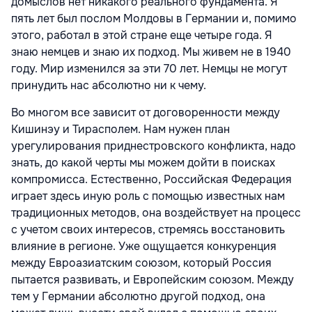
домыслов нет никакого реального фундамента. Я
пять лет был послом Молдовы в Германии и, помимо
этого, работал в этой стране еще четыре года. Я
знаю немцев и знаю их подход. Мы живем не в 1940
году. Мир изменился за эти 70 лет. Немцы не могут
принудить нас абсолютно ни к чему.
Во многом все зависит от договоренности между
Кишинэу и Тирасполем. Нам нужен план
урегулирования приднестровского конфликта, надо
знать, до какой черты мы можем дойти в поисках
компромисса. Естественно, Российская Федерация
играет здесь иную роль с помощью известных нам
традиционных методов, она воздействует на процесс
с учетом своих интересов, стремясь восстановить
влияние в регионе. Уже ощущается конкуренция
между Евроазиатским союзом, который Россия
пытается развивать, и Европейским союзом. Между
тем у Германии абсолютно другой подход, она