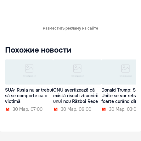
Разместить рекламу на сайте
Похожие новости
SUA: Rusia nu ar trebui
ONU avertizează că
Donald Trump: Sta
să se comporte ca o
există riscul izbucnirii
Unite se vor retrag
victimă
unui nou Război Rece
foarte curând din S
30 Мар. 07:00
30 Мар. 06:00
30 Мар. 03:00