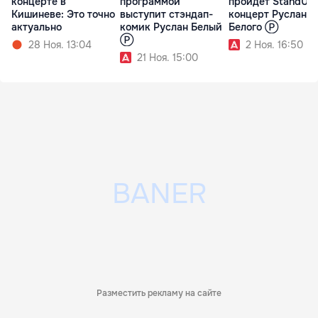
концерте в
программой
пройдет StandUp
Кишиневе: Это точно
выступит стэндап-
концерт Руслана
актуально
комик Руслан Белый
Белого Ⓟ
Ⓟ
28 Ноя. 13:04
2 Ноя. 16:50
21 Ноя. 15:00
Разместить рекламу на сайте