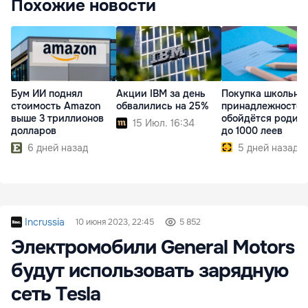
Похожие новости
Бум ИИ поднял
Акции IBM за день
Покупка школьны
стоимость Amazon
обвалились на 25%
принадлежностей
выше 3 триллионов
обойдётся родит
15 Июл. 16:34
долларов
до 1000 леев
6 дней назад
5 дней назад
Incrussia
10 июня 2023, 22:45
5 852
Электромобили General Motors
будут использовать зарядную
сеть Tesla