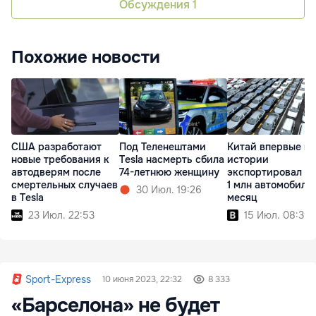
Обсуждения
1
Похожие новости
США разработают
Под Теленештами
Китай впервые в
новые требования к
Tesla насмерть сбила
истории
автодверям после
74-летнюю женщину
экспортировал б
смертельных случаев
1 млн автомобиле
30 Июл. 19:26
в Tesla
месяц
23 Июл. 22:53
15 Июл. 08:39
Sport-Express
10 июня 2023, 22:32
8 333
«Барселона» не будет