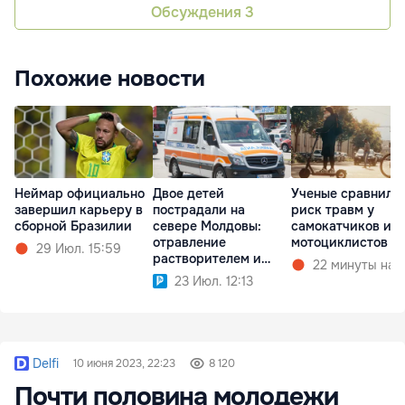
Обсуждения
3
Похожие новости
Неймар официально
Двое детей
Ученые сравнили
завершил карьеру в
пострадали на
риск травм у
сборной Бразилии
севере Молдовы:
самокатчиков и
отравление
мотоциклистов
29 Июл. 15:59
растворителем и
22 минуты наз
травма бензопилой
23 Июл. 12:13
Delfi
10 июня 2023, 22:23
8 120
Почти половина молодежи