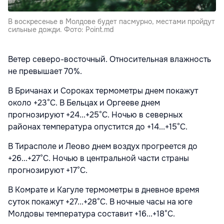
В воскресенье в Молдове будет пасмурно, местами пройдут
сильные дожди. Фото: Point.md
Ветер северо-восточный. Относительная влажность
не превышает 70%.
В Бричанах и Сороках термометры днем покажут
около +23°С. В Бельцах и Оргееве днем
прогнозируют +24...+25°С. Ночью в северных
районах температура опустится до +14...+15°С.
В Тирасполе и Леово днем воздух прогреется до
+26...+27°С. Ночью в центральной части страны
прогнозируют +17°С.
В Комрате и Кагуле термометры в дневное время
суток покажут +27...+28°С. В ночные часы на юге
Молдовы температура составит +16...+18°С.