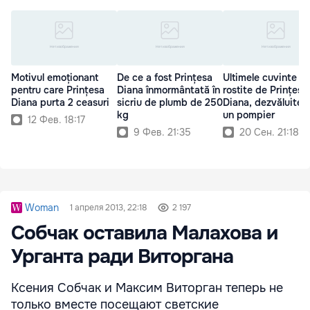
Motivul emoționant
De ce a fost Prințesa
Ultimele cuvinte
pentru care Prințesa
Diana înmormântată în
rostite de Prințesa
Diana purta 2 ceasuri
sicriu de plumb de 250
Diana, dezvăluite 
kg
un pompier
12 Фев. 18:17
9 Фев. 21:35
20 Сен. 21:18
Woman
1 апреля 2013, 22:18
2 197
Собчак оставила Малахова и
Урганта ради Виторгана
Ксения Собчак и Максим Виторган теперь не
только вместе посещают светские