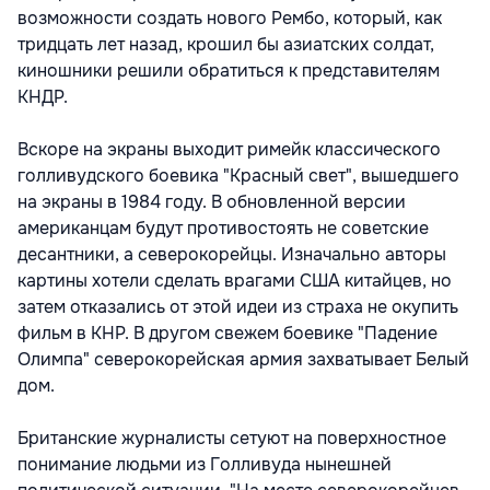
возможности создать нового Рембо, который, как
тридцать лет назад, крошил бы азиатских солдат,
киношники решили обратиться к представителям
КНДР.
Вскоре на экраны выходит римейк классического
голливудского боевика "Красный свет", вышедшего
на экраны в 1984 году. В обновленной версии
американцам будут противостоять не советские
десантники, а северокорейцы. Изначально авторы
картины хотели сделать врагами США китайцев, но
затем отказались от этой идеи из страха не окупить
фильм в КНР. В другом свежем боевике "Падение
Олимпа" северокорейская армия захватывает Белый
дом.
Британские журналисты сетуют на поверхностное
понимание людьми из Голливуда нынешней