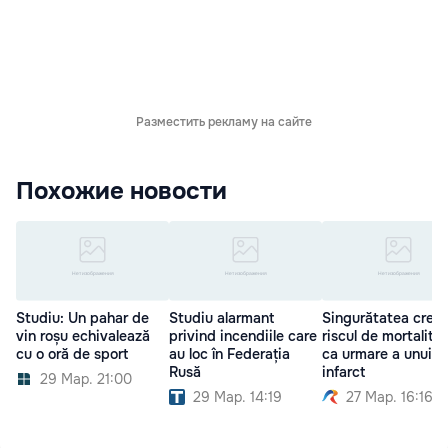
Разместить рекламу на сайте
Похожие новости
Studiu: Un pahar de
Studiu alarmant
Singurătatea creşt
vin roșu echivalează
privind incendiile care
riscul de mortalita
cu o oră de sport
au loc în Federația
ca urmare a unui
Rusă
infarct
29 Мар. 21:00
29 Мар. 14:19
27 Мар. 16:16