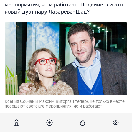
мероприятия, но и работают. Подвинет ли этот
новый дуэт пару Лазарева–Шац?
Ксения Собчак и Максим Виторган теперь не только вместе
посещают светские мероприятия, но и работают
Собчак и Виторган в качестве пары ведущих
дебютировали на праздновании 50-летия датского