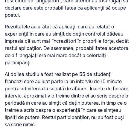
fost citite de „angajatori”, care ulterior au fost rugaţi să
declare care este probabilitatea ca aplicanţii să ocupe
postul.
Rezultatele au arătat că aplicaţii care au relatat o
experienţă în care au simţit de deţin controlul dădeau
impresia că sunt mai încrezători în propriile forţe, decât
restul aplicaţilor. De asemenea, probabilitatea acestora
de a fi angajaţi era mai mare decât a celorlalţi
participanţi.
Al doilea studiu a fost realizat pe 55 de studenţi
francezi care au luat parte la un interviu de 15 minute
pentru admiterea la scoală de afaceri. Înainte de fiecare
interviu, aproximativ o treime dintre ei au scris despre o
perioadă în care au simţit că deţin puterea, în timp ce o
treime a scris despre o experienţă în care se simţeau
lipsiţi de putere. Restul participanţilor, nu au fost puşi
să scrie nimic.