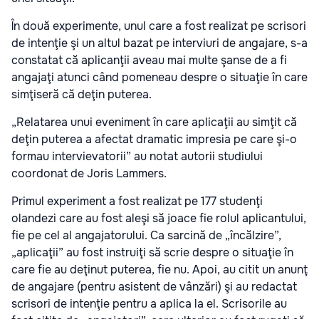
În două experimente, unul care a fost realizat pe scrisori
de intenţie şi un altul bazat pe interviuri de angajare, s-a
constatat că aplicanţii aveau mai multe şanse de a fi
angajaţi atunci când pomeneau despre o situaţie în care
simţiseră că deţin puterea.
„Relatarea unui eveniment în care aplicaţii au simţit că
deţin puterea a afectat dramatic impresia pe care şi-o
formau intervievatorii” au notat autorii studiului
coordonat de Joris Lammers.
Primul experiment a fost realizat pe 177 studenţi
olandezi care au fost aleşi să joace fie rolul aplicantului,
fie pe cel al angajatorului. Ca sarcină de „încălzire”,
„aplicaţii” au fost instruiţi să scrie despre o situaţie în
care fie au deţinut puterea, fie nu. Apoi, au citit un anunţ
de angajare (pentru asistent de vânzări) şi au redactat
scrisori de intenţie pentru a aplica la el. Scrisorile au