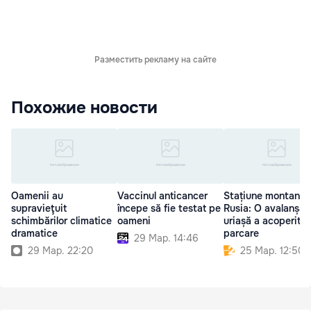
Разместить рекламу на сайте
Похожие новости
Oamenii au
Vaccinul anticancer
Stațiune montană 
supravieţuit
începe să fie testat pe
Rusia: O avalanșă
schimbărilor climatice
oameni
uriașă a acoperit o
dramatice
parcare
29 Мар. 14:46
29 Мар. 22:20
25 Мар. 12:50