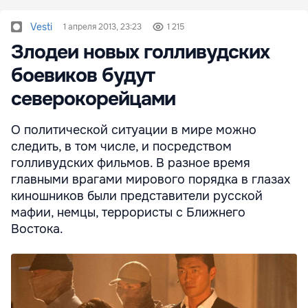
Vesti
1 апреля 2013, 23:23
1 215
Злодеи новых голливудских
боевиков будут
северокорейцами
О политической ситуации в мире можно
следить, в том числе, и посредством
голливудских фильмов. В разное время
главными врагами мирового порядка в глазах
киношников были представители русской
мафии, немцы, террористы с Ближнего
Востока.