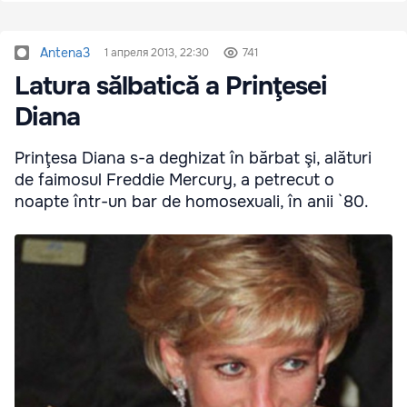
Antena3
1 апреля 2013, 22:30
741
Latura sălbatică a Prinţesei
Diana
Prinţesa Diana s-a deghizat în bărbat şi, alături
de faimosul Freddie Mercury, a petrecut o
noapte într-un bar de homosexuali, în anii `80.