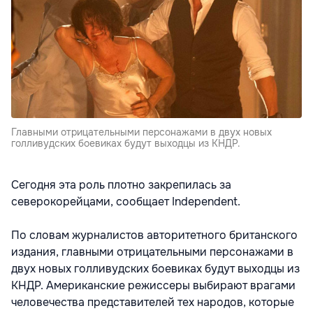
Главными отрицательными персонажами в двух новых
голливудских боевиках будут выходцы из КНДР.
Сегодня эта роль плотно закрепилась за
северокорейцами, сообщает Independent.
По словам журналистов авторитетного британского
издания, главными отрицательными персонажами в
двух новых голливудских боевиках будут выходцы из
КНДР. Американские режиссеры выбирают врагами
человечества представителей тех народов, которые