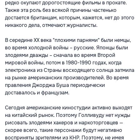
редко окупают дорогостоящие фильмы в прокате.
Также эта роль без всякой причины частенько
достается британцам, которым, кажется, нет до этого
никакого дела, отмечают журналисты.
В середине XX века "плохими парнями" были немцы,
во время холодной войны – русские. Японцы были
злодеями дважды – сначала во время Второй
мировой войны, потом в 1980-1990 годах, когда
электроника из Страны восходящего солнца затмила
на рынке американских производителей. Во время
правления Джорджа Буша периодически
доставалось и французам.
Сегодня американские киностудии активно выходят
на китайский рынок. Поэтому Голливуду нет нужды
рисовать злодеями хакеров и наркоторговцев —
скорее всего, такие персонажи будут негативно
восприняты зрителями из КНР. Поэтому, не имея