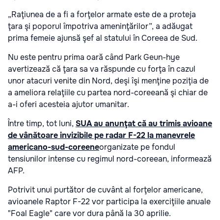
„Raţiunea de a fi a forţelor armate este de a proteja
ţara şi poporul împotriva ameninţărilor”, a adăugat
prima femeie ajunsă şef al statului în Coreea de Sud.
Nu este pentru prima oară când Park Geun-hye
avertizează că ţara sa va răspunde cu forţa în cazul
unor atacuri venite din Nord, deşi îşi menţine poziţia de
a ameliora relaţiile cu partea nord-coreeană şi chiar de
a-i oferi acesteia ajutor umanitar.
Între timp, tot luni,
SUA au anunţat că au trimis avioane
de vânătoare invizibile pe radar F-22 la manevrele
americano-sud-coreene
organizate pe fondul
tensiunilor intense cu regimul nord-coreean, informează
AFP.
Potrivit unui purtător de cuvânt al forţelor americane,
avioanele Raptor F-22 vor participa la exerciţiile anuale
"Foal Eagle" care vor dura până la 30 aprilie.