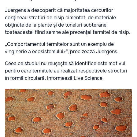
Juergens
a descoperit că majoritatea cercurilor
conţineau straturi de nisip cimentat, de materiale
obţinute de la plante şi de tuneluri subterane,
toate
acestei fiind semne ale
prezenţei termitei de nisip.
„Comportamentul termitelor
sunt
un exemplu de
«inginerie a ecosistemului»”,
precizează
Juergens.
Ceea ce studiul nu reuşeşte să identifice este motivul
pentru care termitele au realizat respectivele structuri
în formă circulară, informează Live Science.