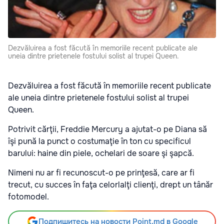
Dezvăluirea a fost făcută în memoriile recent publicate ale
uneia dintre prietenele fostului solist al trupei Queen.
Dezvăluirea a fost făcută în memoriile recent publicate
ale uneia dintre prietenele fostului solist al trupei
Queen.
Potrivit cărţii, Freddie Mercury a ajutat-o pe Diana să
îşi pună la punct o costumaţie în ton cu specificul
barului: haine din piele, ochelari de soare şi şapcă.
Nimeni nu ar fi recunoscut-o pe prinţesă, care ar fi
trecut, cu succes în faţa celorlalţi clienţi, drept un tânăr
fotomodel.
Подпишитесь на новости Point.md в Google