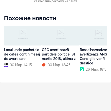
Разместить рекламу на сайте
Похожие новости
Locul unde pachetele
CEC avertizează
Rosselhoznadzor
de cafea conțin mesaj
partidele politice: 31
avertizează ANSA:
de avertizare
martie 2018, ultima zi
Condiţiile vor fi
drastice
30 Мар. 14:15
30 Мар. 13:46
26 Мар. 18:55