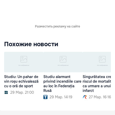
Разместить рекламу на сайте
Похожие новости
Studiu: Un pahar de
Studiu alarmant
Singurătatea creşt
vin roșu echivalează
privind incendiile care
riscul de mortalita
cu o oră de sport
au loc în Federația
ca urmare a unui
Rusă
infarct
29 Мар. 21:00
29 Мар. 14:19
27 Мар. 16:16