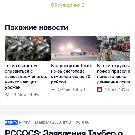
Обсуждения
2
Похожие новости
Токио пытается
В аэропортах Токио
В Токио крупный
справиться с
из-за снегопада
пожар привел к
нашествием енотов,
отменили более 70
приостановке
уничтожающих
рейсов
движения поездо
урожай
5 Фев. 08:50
4 Фев. 13:30
18 Мая. 14:45
Protv
13 апреля 2023, 11:00
8 881
PCCOCS: Заявления Таубер о