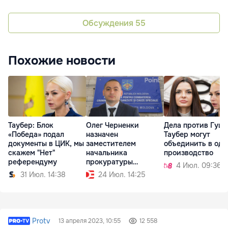
Обсуждения
55
Похожие новости
Таубер: Блок
Олег Черненки
Дела против Гуцу
«Победа» подал
назначен
Таубер могут
документы в ЦИК, мы
заместителем
объединить в одн
скажем "Нет"
начальника
производство
референдуму
прокуратуры
4 Июл. 09:36
PCCOCS
31 Июл. 14:38
24 Июл. 14:25
Protv
13 апреля 2023, 10:55
12 558