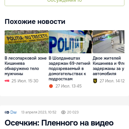
Обсуждения
10
Похожие новости
В лесопарковой зоне
В Шолданештах
Двое жителей
Кишинева
задержан 69-летний
Кишинева и Флор
обнаружено тело
подозреваемый в
задержаны за уго
мужчины
домогательствах к
автомобиля
подросткам
25 Июл. 15:30
27 Июл. 14:12
27 Июл. 13:45
Dw
13 апреля 2023, 10:52
20 023
Осечкин: Пленного на видео