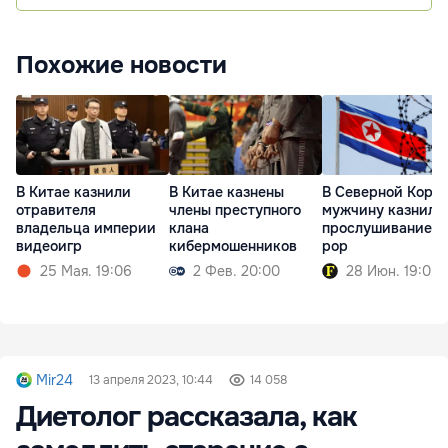
Похожие новости
В Китае казнены
В Северной Коре
В Китае казнили
члены преступного
мужчину казнили
отравителя
клана
прослушивание k
владельца империи
кибермошенников
pop
видеоигр
2 Фев. 20:00
28 Июн. 19:05
25 Мая. 19:06
Mir24
13 апреля 2023, 10:44
14 058
Диетолог рассказала, как