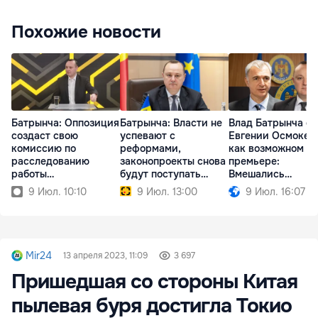
Похожие новости
Батрынча: Оппозиция
Батрынча: Власти не
Влад Батрынча об
создаст свою
успевают с
Евгении Осмокес
комиссию по
реформами,
как возможном
расследованию
законопроекты снова
премьере:
работы
будут поступать
Вмешались
госпредприятий
ночью
европейцы
9 Июл. 10:10
9 Июл. 13:00
9 Июл. 16:07
Mir24
13 апреля 2023, 11:09
3 697
Пришедшая со стороны Китая
пылевая буря достигла Токио