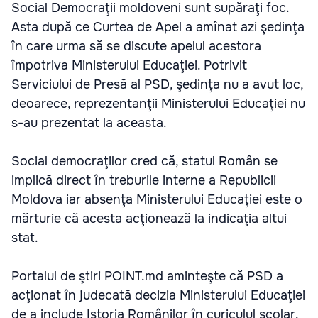
Social Democraţii moldoveni sunt supăraţi foc.
Asta după ce Curtea de Apel a amînat azi şedinţa
în care urma să se discute apelul acestora
împotriva Ministerului Educaţiei. Potrivit
Serviciului de Presă al PSD, şedinţa nu a avut loc,
deoarece, reprezentanţii Ministerului Educaţiei nu
s-au prezentat la aceasta.
Social democraţilor cred că, statul Român se
implică direct în treburile interne a Republicii
Moldova iar absenţa Ministerului Educaţiei este o
mărturie că acesta acţionează la indicaţia altui
stat.
Portalul de ştiri POINT.md aminteşte că PSD a
acţionat în judecată decizia Ministerului Educaţiei
de a include Istoria Românilor în curiculul şcolar.