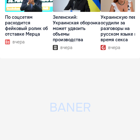
По соцсетям
Зеленский:
Украинскую певи
расходится
Украинская оборонка
осудили за
фейковый ролик об
может удвоить
разговоры на
отставке Мерца
объемы
русском языке во
производства
время секса
вчера
вчера
вчера