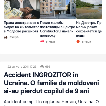
Права иностранцев с
После жалобы
На Днестре, Прут
видом на жительство
постоялицы в центре
малых реках
в Молдове расширят
Constructorul начали
сохраняется деф
проверку
воды
вчера
вчера
вчера
22 августа 2011, 17:23
699
Accident INGROZITOR in
Ucraina. O familie de moldoveni
si-au pierdut copilul de 9 ani
Accident cumplit in regiunea Herson, Ucraina. O