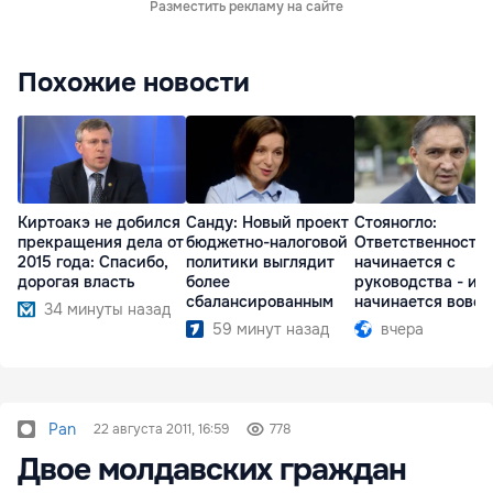
Разместить рекламу на сайте
Похожие новости
Киртоакэ не добился
Санду: Новый проект
Стояногло:
прекращения дела от
бюджетно-налоговой
Ответственность
2015 года: Спасибо,
политики выглядит
начинается с
дорогая власть
более
руководства - ил
сбалансированным
начинается вовсе
34 минуты назад
59 минут назад
вчера
Pan
22 августа 2011, 16:59
778
Двое молдавских граждан