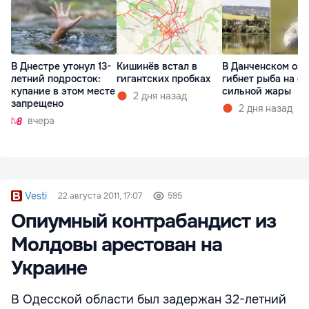
В Днестре утонул 13-
Кишинёв встал в
В Данченском озе
летний подросток:
гигантских пробках
гибнет рыба на ф
купание в этом месте
сильной жары
2 дня назад
запрещено
2 дня назад
вчера
Vesti
22 августа 2011, 17:07
595
Опиумный контрабандист из
Молдовы арестован на
Украине
В Одесской области был задержан 32-летний