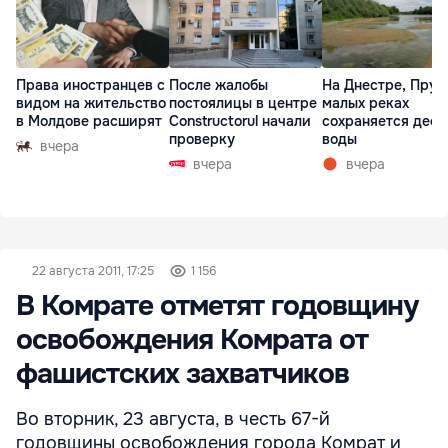
Права иностранцев с
После жалобы
На Днестре, Прут
видом на жительство
постоялицы в центре
малых реках
в Молдове расширят
Constructorul начали
сохраняется деф
проверку
воды
вчера
вчера
вчера
22 августа 2011, 17:25
1 156
В Комрате отметят годовщину
освобождения Комрата от
фашистских захватчиков
Во вторник, 23 августа, в честь 67-й
годовщины освобождения города Комрат и