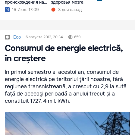
происхождения на
здоровья мозга
ценниках
16 Июл. 17:09
3 дня назад
Eco
6 августа 2012, 20:34
659
Consumul de energie electrică,
în creștere
În primul semestru al acestui an, consumul de
energie electrică pe teritoriul țării noastre, fără
regiunea transnistreană, a crescut cu 2,9 la sută
față de aceeaşi perioadă a anului trecut și a
constituit 1727, 4 mil. kWh.