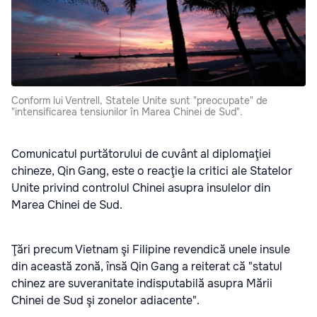
Conform lui Ventrell, Statele Unite sunt "preocupate" de
"intensificarea tensiunilor în Marea Chinei de Sud".
Comunicatul purtătorului de cuvânt al diplomaţiei
chineze, Qin Gang, este o reacţie la critici ale Statelor
Unite privind controlul Chinei asupra insulelor din
Marea Chinei de Sud.
Ţări precum Vietnam şi Filipine revendică unele insule
din această zonă, însă Qin Gang a reiterat că "statul
chinez are suveranitate indisputabilă asupra Mării
Chinei de Sud şi zonelor adiacente".