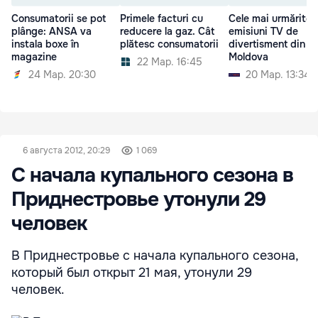
Consumatorii se pot
Primele facturi cu
Cele mai urmărite
plânge: ANSA va
reducere la gaz. Cât
emisiuni TV de
instala boxe în
plătesc consumatorii
divertisment din
magazine
Moldova
22 Мар. 16:45
24 Мар. 20:30
20 Мар. 13:34
6 августа 2012, 20:29
1 069
С начала купального сезона в
Приднестровье утонули 29
человек
В Приднестровье с начала купального сезона,
который был открыт 21 мая, утонули 29
человек.