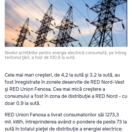
Nivelul achitărilor pentru energia electrică consumată, pe întreg
teritoriul ţării, a fost de 100,9 la sută.
Cele mai mari creşteri, de 4,2 la sută şi 3,2 la sută, au
fost înregistrate în zonele deservite de RED Nord-Vest
şi RED Union Fenosa. Cea mai mică creștere a
consumului a fost în zona de distribuţie a RED Nord - cu
doar 0,9 la sută.
RED Union Fenosa a livrat consumatorilor săi 1273,3
mil. kWh, întreprinderea având o pondere de peste 73 la
sută în totalul pieţei de distribuţie a energiei electrice;