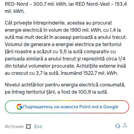
RED-Nord – 300,7 mil. kWh, iar RED Nord-Vest – 153,4
mil. kWh.
Cât privește întreprinderile, acestea au procurat
energie electrică în volum de 1990 mil. kWh, cu 1,4 la
sută mai mult decât în aceeaşi perioadă a anului trecut.
Volumul de generare a energiei electrice pe teritoriul
țării noastre a scăzut cu 5,5 la sută comparativ cu
perioada similară a anului trecut şi reprezintă circa 1/4
din totalul volumelor procurate. Achiziţiile externe însă
au crescut cu 3,7 la sută, însumând 1522,7 mil. kWh.
Nivelul achitărilor pentru energia electrică consumată,
pe întreg teritoriul ţării, a fost de 100,9 la sută.
Подпишитесь на новости Point.md в Google
Источник
Eco