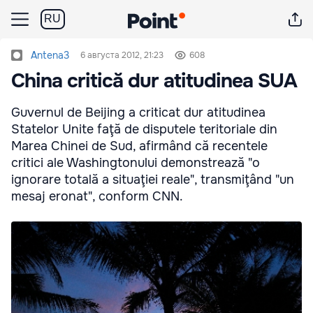
RU
Antena3
6 августа 2012, 21:23
608
China critică dur atitudinea SUA
Guvernul de Beijing a criticat dur atitudinea
Statelor Unite faţă de disputele teritoriale din
Marea Chinei de Sud, afirmând că recentele
critici ale Washingtonului demonstrează "o
ignorare totală a situaţiei reale", transmiţând "un
mesaj eronat", conform CNN.