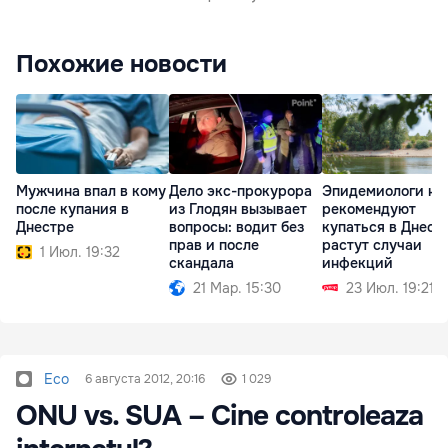
Похожие новости
Мужчина впал в кому
Дело экс-прокурора
Эпидемиологи не
после купания в
из Глодян вызывает
рекомендуют
Днестре
вопросы: водит без
купаться в Днест
прав и после
растут случаи
1 Июл. 19:32
скандала
инфекций
21 Мар. 15:30
23 Июл. 19:21
Eco
6 августа 2012, 20:16
1 029
ONU vs. SUA – Cine controleaza