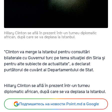
Hillary Clinton se află în prezent într-un turneu diplomatic
african, după care se va deplasa la Istanbul.
"Clinton va merge la Istanbul pentru consultări
bilaterale cu Guvernul turc pe tema situaţiei din Siria şi
pentru alte subiecte de actualitate", a declarat
purtătorul de cuvânt al Departamentului de Stat.
Hillary Clinton se află în prezent într-un turneu
diplomatic african, după care se va deplasa la Istanbul.
Подпишитесь на новости Point.md в Google