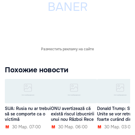
Разместить рекламу на сайте
Похожие новости
SUA: Rusia nu ar trebui
ONU avertizează că
Donald Trump: Sta
să se comporte ca o
există riscul izbucnirii
Unite se vor retrag
victimă
unui nou Război Rece
foarte curând din S
30 Мар. 07:00
30 Мар. 06:00
30 Мар. 03:00