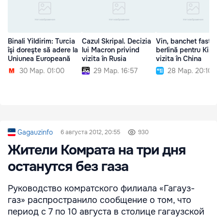
Binali Yildirim: Turcia
Cazul Skripal. Decizia
Vin, banchet fastuo
îşi doreşte să adere la
lui Macron privind
berlină pentru Kim 
Uniunea Europeană
vizita în Rusia
vizita în China
30 Мар. 01:00
29 Мар. 16:57
28 Мар. 20:10
Gagauzinfo
6 августа 2012, 20:55
930
Жители Комрата на три дня
останутся без газа
Руководство комратского филиала «Гагауз-
газ» распространило сообщение о том, что
период с 7 по 10 августа в столице гагаузской