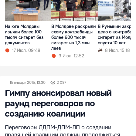
На юге Молдовы
В Молдове раскрыли
В Румынии закры
изъяли более 100
схему контрабанды
дело о контрабан
тысяч сигарет без
более 600 тысяч
сигарет из Молд
документов
сигарет на 1,3 млн
спустя 10 лет
леев
17 Июл. 09:48
8 Июл. 15:18
9 Июл. 12:52
15 января 2015, 13:30
2 097
Гимпу анонсировал новый
раунд переговоров по
созданию коалиции
Переговоры ЛДПМ-ДПМ-ЛП о создании
правящей коалиции должны продолжиться