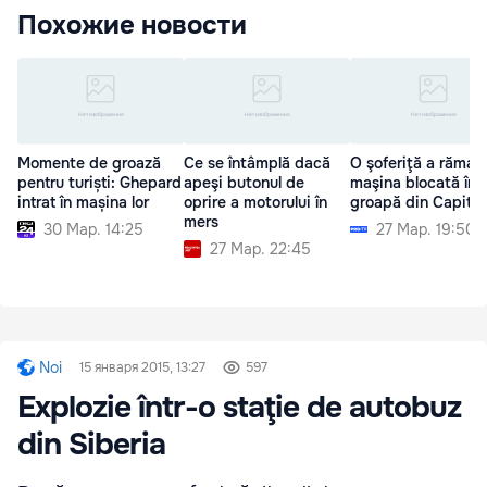
Похожие новости
Momente de groază
Ce se întâmplă dacă
O şoferiţă a rămas
pentru turiști: Ghepard
apeşi butonul de
maşina blocată înt
intrat în mașina lor
oprire a motorului în
groapă din Capital
mers
30 Мар. 14:25
27 Мар. 19:50
27 Мар. 22:45
Noi
15 января 2015, 13:27
597
Explozie într-o staţie de autobuz
din Siberia