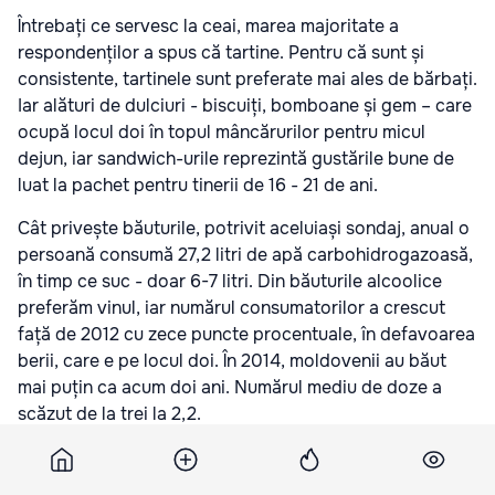
Întrebați ce servesc la ceai, marea majoritate a
respondenților a spus că tartine. Pentru că sunt și
consistente, tartinele sunt preferate mai ales de bărbați.
Iar alături de dulciuri - biscuiți, bomboane și gem – care
ocupă locul doi în topul mâncărurilor pentru micul
dejun, iar sandwich-urile reprezintă gustările bune de
luat la pachet pentru tinerii de 16 - 21 de ani.
Cât privește băuturile, potrivit aceluiași sondaj, anual o
persoană consumă 27,2 litri de apă carbohidrogazoasă,
în timp ce suc - doar 6-7 litri. Din băuturile alcoolice
preferăm vinul, iar numărul consumatorilor a crescut
față de 2012 cu zece puncte procentuale, în defavoarea
berii, care e pe locul doi. În 2014, moldovenii au băut
mai puțin ca acum doi ani. Numărul mediu de doze a
scăzut de la trei la 2,2.
La capitolul vicii, moldovenii trec pe primul loc fumatul.
Chiar și așa, în anul trecut, potrivit datelor sondajului,