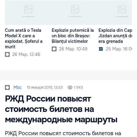
Cum arată o Tesla
Explozie puternică la
Explozia din Capita
Model X care a
un bloc din Brașov:
Jizdan anunță de 
explodat. Șoferul a
Bilanțul victimelor
era grenada
murit
26 Мар. 10:49
25 Мар. 16:00
26 Мар. 12:46
Mbc
15 января 2015, 13:23
1 543
РЖД России повысят
стоимость билетов на
международные маршруты
РЖД России повысят стоимость билетов на