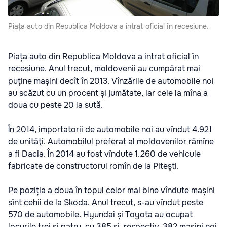
Piața auto din Republica Moldova a intrat oficial în recesiune.
Piața auto din Republica Moldova a intrat oficial în
recesiune. Anul trecut, moldovenii au cumpărat mai
puţine maşini decît în 2013. Vînzările de automobile noi
au scăzut cu un procent şi jumătate, iar cele la mîna a
doua cu peste 20 la sută.
În 2014, importatorii de automobile noi au vîndut 4.921
de unităţi. Automobilul preferat al moldovenilor rămîne
a fi Dacia. În 2014 au fost vîndute 1.260 de vehicule
fabricate de constructorul romîn de la Piteşti.
Pe poziția a doua în topul celor mai bine vîndute mașini
sînt cehii de la Skoda. Anul trecut, s-au vîndut peste
570 de automobile. Hyundai și Toyota au ocupat
locurile trei și patru, cu 385 și, respectiv, 382 mașini noi