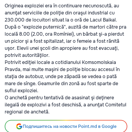
Originea exploziei era în continuare necunoscută, au
anunţat serviciile de poliţie din oraşul industrial cu
230.000 de locuitori situat la o oră de Lacul Baikal.
După o "explozie puternică", auzită de martori către pra
locală 8.00 (2.00, ora Romîniei), un bărbat şi-a pierdut
un picior şi a fost spitalizat, iar o femeie a fost rănită
uşor. Elevii unei şcoli din apropiere au fost evacuaţi,
potrivit autorităţilor.
Potrivit ediţiei locale a cotidianului Komsomolskaia
Pravda, mai multe maşini de poliţie blocau accesul în
staţia de autobuz, unde pe zăpadă se vedea o pată
mare de sînge. Geamurile din zonă au fost sparte de
suflul exploziei.
O anchetă pentru tentativă de asasinat şi deţinere
ilegală de explozivi a fost deschisă, a anunţat Comitetul
regional de anchetă.
Подпишитесь на новости Point.md в Google