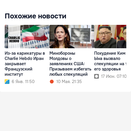
Похожие новости
Из-за карикатуры в
Минобороны
Похудение Ким Ч
Charlie Hebdo Иран
Молдовы о
Ына вызвало
закрывает
заявлениях США:
спекуляции на те
Французский
Призываем избегать
его здоровья
институт
любых спекуляций
17 Июн. 07:10
6 Янв. 11:50
10 Мая. 21:35