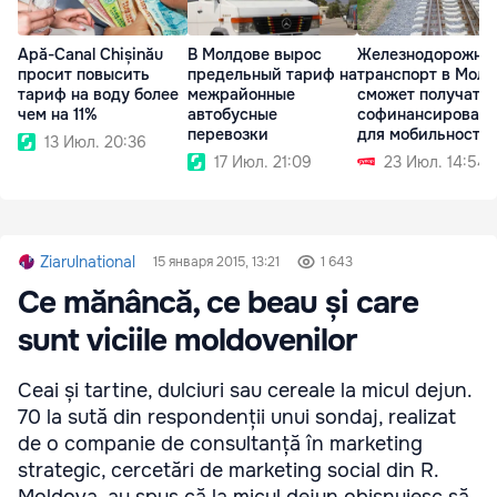
Apă-Canal Chișinău
В Молдове вырос
Железнодорожны
просит повысить
предельный тариф на
транспорт в Молд
тариф на воду более
межрайонные
сможет получать
чем на 11%
автобусные
софинансирован
перевозки
для мобильности
13 Июл. 20:36
17 Июл. 21:09
23 Июл. 14:54
Ziarulnational
15 января 2015, 13:21
1 643
Ce mănâncă, ce beau și care
sunt viciile moldovenilor
Ceai și tartine, dulciuri sau cereale la micul dejun.
70 la sută din respondenții unui sondaj, realizat
de o companie de consultanță în marketing
strategic, cercetări de marketing social din R.