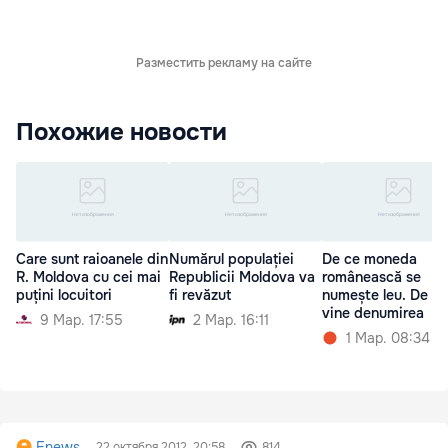
Разместить рекламу на сайте
Похожие новости
Care sunt raioanele din
Numărul populației
De ce moneda
R. Moldova cu cei mai
Republicii Moldova va
românească se
puțini locuitori
fi revăzut
numește leu. De u
vine denumirea
9 Мар. 17:55
2 Мар. 16:11
1 Мар. 08:34
Enews
22 октября 2012, 20:58
814