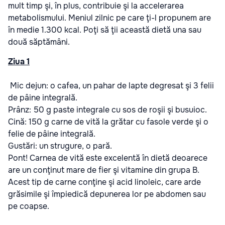
mult timp şi, în plus, contribuie şi la accelerarea
metabolismului. Meniul zilnic pe care ţi-l propunem are
în medie 1.300 kcal. Poţi să ţii această dietă una sau
două săptămâni.
Ziua 1
Mic dejun: o cafea, un pahar de lapte degresat şi 3 felii
de pâine integrală.
Prânz: 50 g paste integrale cu sos de roşii şi busuioc.
Cină: 150 g carne de vită la grătar cu fasole verde şi o
felie de pâine integrală.
Gustări: un strugure, o pară.
Pont! Carnea de vită este excelentă în dietă deoarece
are un conţinut mare de fier şi vitamine din grupa B.
Acest tip de carne conţine şi acid linoleic, care arde
grăsimile şi împiedică depunerea lor pe abdomen sau
pe coapse.