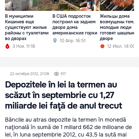
В муниципии
В США подросток
Жильцы дома
Кишинев еще
построил на заднем
возмущены тем, ч
существуют жилые
дворе дома
молодые люди
районы с туалетами
американские горки
готовят шашлыки 
во дворах
дворе
10 Апр. 16:51
3 Ноя. 11:18
12 Июл. 14:00
22 октября 2012, 21:08
517
Depozitele în lei la termen au
scăzut în septembrie cu 1,27
miliarde lei faţă de anul trecut
Băncile au atras depozite la termen în monedă
naţională în sumă de 1 miliard 662 de milioane de
lei, în luna septembrie 2012, cu 43,5 la sută mai