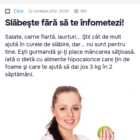
Click
22 октября 2012, 20:55
965
Slăbeşte fără să te înfometezi!
Salate, carne fiartă, iaurturi... Ştii cât de mult
ajută în curele de slăbire, dar... nu sunt pentru
tine. Eşti gurmandă şi-ţi place mâncarea săţioasă.
Iată o dietă cu alimente hipocalorice care ţin de
foame şi care te ajută să dai jos 3 kg în 2
săptămâni.