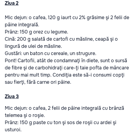
Ziua 2
Mic dejun: o cafea, 120 g iaurt cu 2% grăsime şi 2 felii de
pâine integrală.
Prânz: 150 g orez cu legume.
Cină: 200 g salată de cartofi cu măsline, ceapă şi o
lingură de ulei de măsline.
Gustări: un baton cu cereale, un strugure.
Pont! Cartofii, atât de condamnaţi în diete, sunt o sursă
de fibre şi de carbohidraţi care-ţi taie pofta de mâncare
pentru mai mult timp. Condiţia este să-i consumi copţi
sau fierţi, fără carne ori pâine.
Ziua 3
Mic dejun: o cafea, 2 felii de pâine integrală cu brânză
telemea şi o roşie.
Prânz: 150 g paste cu ton şi sos de roşii cu ardei şi
usturoi.