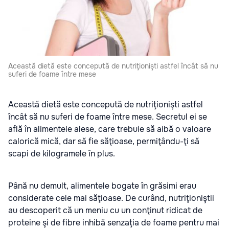
Această dietă este concepută de nutriţionişti astfel încât să nu
suferi de foame între mese
Această dietă este concepută de nutriţionişti astfel
încât să nu suferi de foame între mese. Secretul ei se
află în alimentele alese, care trebuie să aibă o valoare
calorică mică, dar să fie săţioase, permiţându-ţi să
scapi de kilogramele în plus.
Până nu demult, alimentele bogate în grăsimi erau
considerate cele mai săţioase. De curând, nutriţioniştii
au descoperit că un meniu cu un conţinut ridicat de
proteine şi de fibre inhibă senzaţia de foame pentru mai