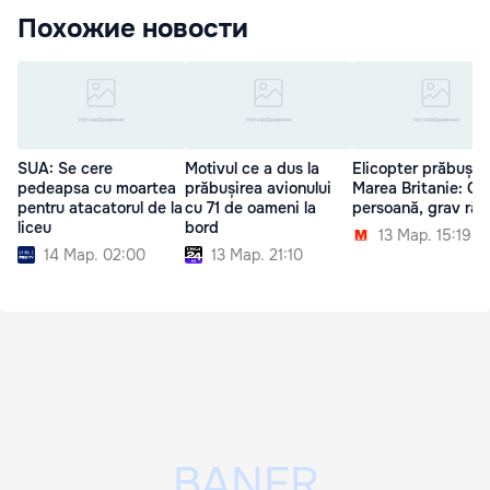
Похожие новости
SUA: Se cere
Motivul ce a dus la
Elicopter prăbușit 
pedeapsa cu moartea
prăbușirea avionului
Marea Britanie: O
pentru atacatorul de la
cu 71 de oameni la
persoană, grav răn
liceu
bord
13 Мар. 15:19
14 Мар. 02:00
13 Мар. 21:10