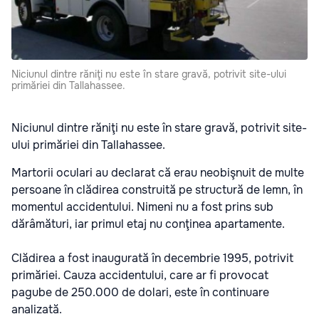
Niciunul dintre răniţi nu este în stare gravă, potrivit site-ului
primăriei din Tallahassee.
Niciunul dintre răniţi nu este în stare gravă, potrivit site-
ului primăriei din Tallahassee.
Martorii oculari au declarat că erau neobişnuit de multe
persoane în clădirea construită pe structură de lemn, în
momentul accidentului. Nimeni nu a fost prins sub
dărâmături, iar primul etaj nu conţinea apartamente.
Clădirea a fost inaugurată în decembrie 1995, potrivit
primăriei. Cauza accidentului, care ar fi provocat
pagube de 250.000 de dolari, este în continuare
analizată.