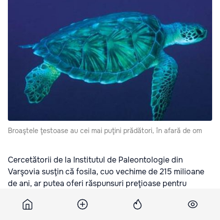
Broaştele ţestoase au cei mai puţini prădători, în afară de om
C
ercetătorii de la Institutul de Paleontologie din
Varşovia
susţin că
fosila,
cu
o vechime de 215 milioane
de ani, ar putea oferi răspunsuri preţioase pentru
numeroasele întrebări ridicate de această vieţuitoare,
venerată până în zilele noastre de multe civilizaţii de pe
glob.