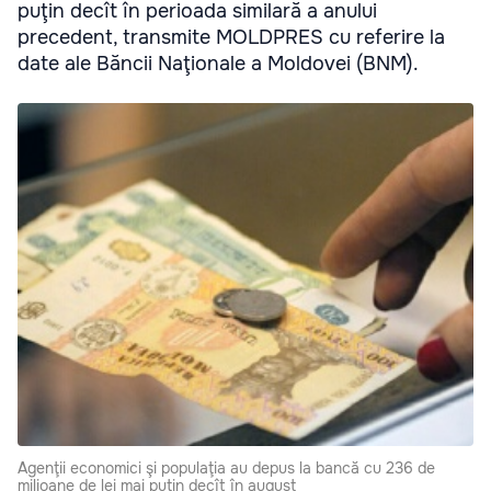
puţin decît în perioada similară a anului
precedent, transmite MOLDPRES cu referire la
date ale Băncii Naţionale a Moldovei (BNM).
Agenţii economici şi populaţia au depus la bancă cu 236 de
milioane de lei mai puţin decît în august