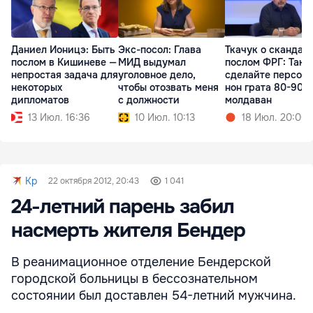
Даниел Ионицэ: Быть
Экс-посол: Глава
Ткачук о скандале
послом в Кишиневе —
МИД выдумал
послом ФРГ: Так
непростая задача для
уголовное дело,
сделайте персон
некоторых
чтобы отозвать меня
нон грата 80-90%
дипломатов
с должности
молдаван
13 Июл. 16:36
10 Июл. 10:13
18 Июл. 20:00
Kp
22 октября 2012, 20:43
1 041
24-летний парень забил
насмерть жителя Бендер
В реанимационное отделение Бендерской
городской больницы в бессознательном
состоянии был доставлен 54-летний мужчина.