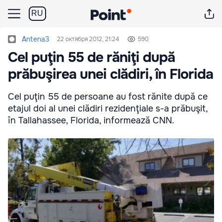
RU
Antena3
22 октября 2012, 21:24
590
Cel puţin 55 de răniţi după
prăbuşirea unei clădiri, în Florida
Cel puţin 55 de persoane au fost rănite după ce
etajul doi al unei clădiri rezidenţiale s-a prăbuşit,
în Tallahassee, Florida, informează CNN.