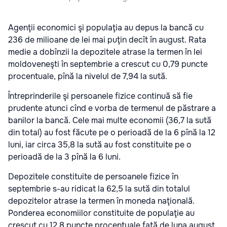
Agenţii economici şi populaţia au depus la bancă cu
236 de milioane de lei mai puţin decît în august. Rata
medie a dobînzii la depozitele atrase la termen în lei
moldoveneşti în septembrie a crescut cu 0,79 puncte
procentuale, pînă la nivelul de 7,94 la sută.
Întreprinderile şi persoanele fizice continuă să fie
prudente atunci cînd e vorba de termenul de păstrare a
banilor la bancă. Cele mai multe economii (36,7 la sută
din total) au fost făcute pe o perioadă de la 6 pînă la 12
luni, iar circa 35,8 la sută au fost constituite pe o
perioadă de la 3 pînă la 6 luni.
Depozitele constituite de persoanele fizice în
septembrie s-au ridicat la 62,5 la sută din totalul
depozitelor atrase la termen în moneda naţională.
Ponderea economiilor constituite de populaţie au
crescut cu 12,8 puncte procentuale faţă de luna august.