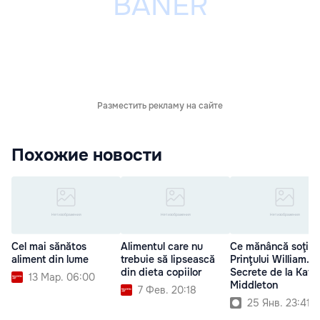
Разместить рекламу на сайте
Похожие новости
Cel mai sănătos
Alimentul care nu
Ce mănâncă soţia
aliment din lume
trebuie să lipsească
Prinţului William.
din dieta copiilor
Secrete de la Kate
13 Мар. 06:00
Middleton
7 Фев. 20:18
25 Янв. 23:41