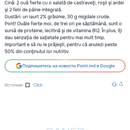
Cină: 2 ouă fierte cu o salată de castraveţi, roşii şi ardei
şi 2 felii de pâine integrală.
Gustări: un iaurt 2% grăsime, 30 g migdale crude.
Pont! Ouăle fierte moi, de trei ori pe săptămână, sunt o
sursă de proteine, lecitină şi de vitamina B12. În plus, îţi
dau senzaţia de saţietate pentru mai mult timp.
Important e să nu le prăjeşti, pentru că anulezi peste
50% din conţinutul lor nutritiv
Подпишитесь на новости Point.md в Google
Источник
Click