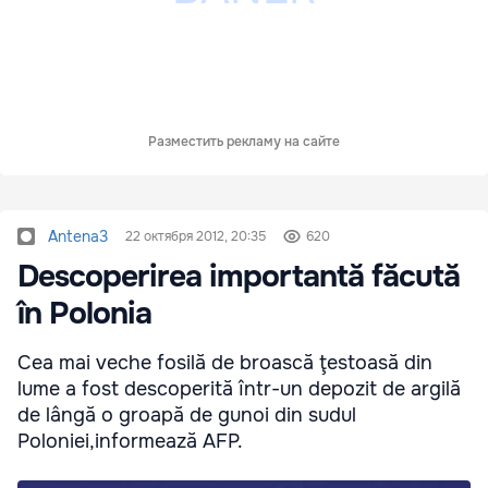
Разместить рекламу на сайте
Antena3
22 октября 2012, 20:35
620
Descoperirea importantă făcută
în Polonia
Cea mai veche fosilă de broască ţestoasă din
lume a fost descoperită într-un depozit de argilă
de lângă o groapă de gunoi din sudul
Poloniei,informează AFP.