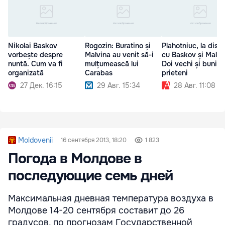
Nikolai Baskov
Rogozin: Buratino și
Plahotniuc, la discu
vorbește despre
Malvina au venit să-i
cu Baskov și Malik
nuntă. Cum va fi
mulțumească lui
Doi vechi și buni
organizată
Carabas
prieteni
27 Дек. 16:15
29 Авг. 15:34
28 Авг. 11:08
Moldovenii
16 сентября 2013, 18:20
1 823
Погода в Молдове в
последующие семь дней
Максимальная дневная температура воздуха в
Молдове 14-20 сентября составит до 26
градусов, по прогнозам Государственной