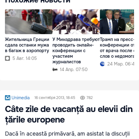
Жительница Греции
У Минздрава требуют
Трамп на пресс-
сдала останки мужа
проводить онлайн-
конференции ото
в багаж в аэропорту
конференции с
от врача после ее
участием
слов о недомоган
5 Авг. 14:05
журналистов
24 Мар. 06:40
14 Апр. 07:50
Unimedia
16 сентября 2013, 18:45
782
Câte zile de vacanță au elevii din
țările europene
Dacă în această primăvară, am asistat la discuții