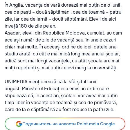
În Anglia, vacanța de vară durează mai puțin de o lună,
cea de paști – două săptămâni, cea de toamnă – patru
zile, iar cea de iarnă – două săptămâni. Elevii de aici
învață 180 de zile pe an.
Așadar, elevii din Republica Moldova, cumulat, au cam
același număr de zile de vacanță sau, în unele cazuri
chiar mai multe. În aceeași ordine de idei, datele unui
studiu arată: cu cât e mai mică lungimea anului școlar,
adică sunt mai lungi vacanțele, cu atât școala are mai
mulți repetenți și mai puțini elevi merg la universități.
UNIMEDIA menționează că la sfârșitul lunii
august, Ministerul Educației a emis un ordin care
stipulează că, în acest an, școlarii vor avea mai puțin
timp liber în vacanța de toamnă și cea de primăvară,
care de la o săptămână au fost reduse la patru zile.
Подпишитесь на новости Point.md в Google