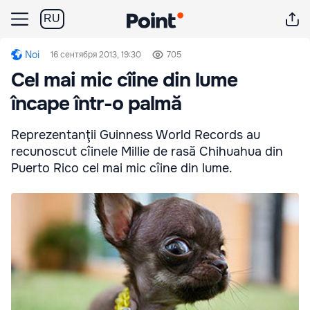
RU
Noi
16 сентября 2013, 19:30
705
Cel mai mic cîine din lume
încape într-o palmă
Reprezentanţii Guinness World Records au
recunoscut cîinele Millie de rasă Chihuahua din
Puerto Rico cel mai mic cîine din lume.