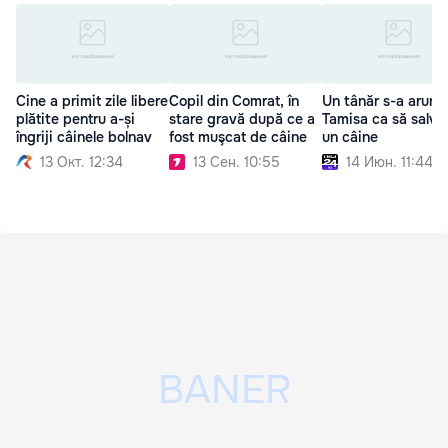
Cine a primit zile libere
Copil din Comrat, în
Un tânăr s-a arunca
plătite pentru a-și
stare gravă după ce a
Tamisa ca să salve
îngriji câinele bolnav
fost muşcat de câine
un câine
13 Окт. 12:34
13 Сен. 10:55
14 Июн. 11:44