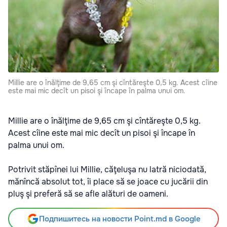
Millie are o înălţime de 9,65 cm şi cîntăreşte 0,5 kg. Acest cîine
este mai mic decît un pisoi şi încape în palma unui om.
Millie are o înălţime de 9,65 cm şi cîntăreşte 0,5 kg.
Acest cîine este mai mic decît un pisoi şi încape în
palma unui om.
Potrivit stăpînei lui Millie, căţeluşa nu latră niciodată,
mănîncă absolut tot, îi place să se joace cu jucării din
pluş şi preferă să se afle alături de oameni.
Подпишитесь на новости Point.md в Google