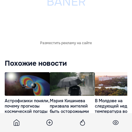
Разместить рекламу на сайте
Похожие новости
Астрофизики поняли,
Мэрия Кишинева
В Молдове на
почему прогнозы
призвала жителей
следующей недел
космической погоды
быть осторожными
температура возд
так часто ошибаются
из-за возможного
станет комфортне
ухудшения погоды
пойдут дожди
15 Июл. 22:56
10 Июл. 21:14
19 Июл. 20:30