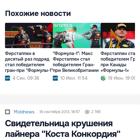
Похожие новости
Ферстаппен в
"Формула-1": Макс
Ферстаппен стал
десятый раз подряд
Ферстаппен стал
победителем Гра
стал победителем
победителем Гран-
при Канады
гран-при "Формулы-1"
при Великобритании
«Формулы-1»
4 Сен. 09:36
10 Июл. 11:54
19 Июн. 19:09
Moldnews
16 сентября 2013, 18:57
2 785
Свидетельница крушения
лайнера ''Коста Конкордия''