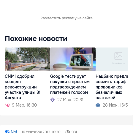
Разместить рекламу на сайте
Похожие новости
CNMI одобрил
Google тестирует
Нацбанк предлаг
концепт
покупки с простым
снизить тариф дл
реконструкции
подтверждением
проводников
участка улицы 31
платежей голосом
безналичных
Августа
платежей
27 Мая. 20:31
9 Мар. 16:30
28 Июн. 16:53
Noi
16 сентября 2013, 18:30
981