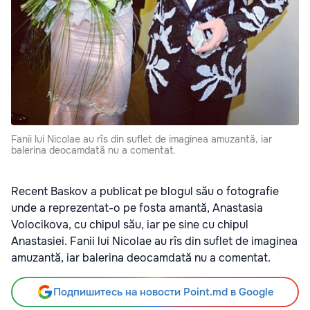
Fanii lui Nicolae au rîs din suflet de imaginea amuzantă, iar
balerina deocamdată nu a comentat.
Recent Baskov a publicat pe blogul său o fotografie
unde a reprezentat-o pe fosta amantă, Anastasia
Volocikova, cu chipul său, iar pe sine cu chipul
Anastasiei. Fanii lui Nicolae au rîs din suflet de imaginea
amuzantă, iar balerina deocamdată nu a comentat.
Подпишитесь на новости Point.md в Google