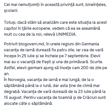
Cei mai nemulțumiți în această privință sunt, bineînțeles,
școlarii.
Totuși, dacă stăm să analizăm care este situația la acest
capitol în țările europene, vedem că ea se aseamănă
mult cu cea de la noi, relevă UNIMEDIA.
Potrivit bloguvern.md, în unele regiuni din Germania
vacanța de iarnă durează fix patru zile, iar cea de vară
începe în 25 iulie și se încheie pe 7 septembrie. Elevii
mai au o vacanță de Paști și una de primăvară. Scurte.
Astfel, elevii germani ajung să învețe cam 200 de zile pe
an.
În Norvegia, vacanța de iarnă e mai lungă, de la o
săptămână până la o lună, dar asta ține de climă mai
degrabă. Vacanța de vară durează de la 23 iulie până la
15 august. Pentru vacanța de toamnă și de Crăciun sunt
alocate câte o săptămână.