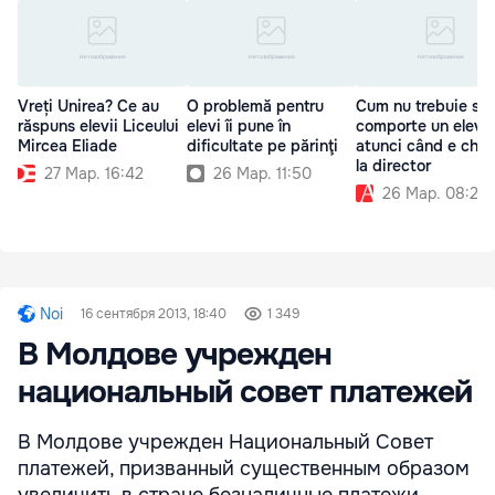
Vreți Unirea? Ce au
O problemă pentru
Cum nu trebuie să 
răspuns elevii Liceului
elevi îi pune în
comporte un elev
Mircea Eliade
dificultate pe părinţi
atunci când e che
la director
27 Мар. 16:42
26 Мар. 11:50
26 Мар. 08:28
Noi
16 сентября 2013, 18:40
1 349
В Молдове учрежден
национальный совет платежей
В Молдове учрежден Национальный Совет
платежей, призванный существенным образом