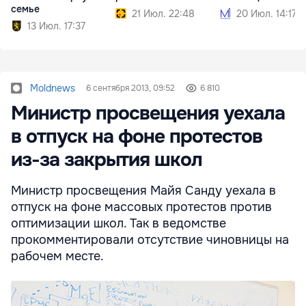
семье
21 Июл. 22:48
20 Июл. 14:17
13 Июл. 17:37
Moldnews
6 сентября 2013, 09:52
6 810
Министр просвещения уехала
в отпуск на фоне протестов
из-за закрытия школ
Министр просвещения Майя Санду уехала в
отпуск на фоне массовых протестов против
оптимизации школ. Так в ведомстве
прокомментировали отсутствие чиновницы на
рабочем месте.