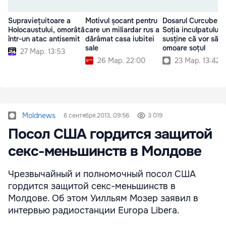
Supraviețuitoare a
Motivul șocant pentru
Dosarul Curcubeu:
Holocaustului, omorâtă
care un miliardar rus a
Soția inculpatului
într-un atac antisemit
dărâmat casa iubitei
susține că vor să-i
sale
omoare soțul
27 Мар. 13:53
26 Мар. 22:00
23 Мар. 13:42
Moldnews
6 сентября 2013, 09:56
3 019
Посол США гордится защитой
секс-меньшинств в Молдове
Чрезвычайный и полномочный посол США
гордится защитой секс-меньшинств в
Молдове. Об этом Уилльям Мозер заявил в
интервью радиостанции Europa Libera.