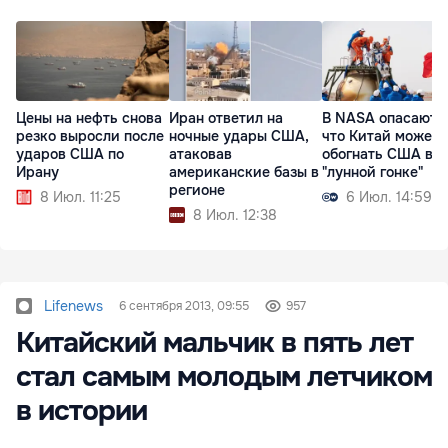
Цены на нефть снова
Иран ответил на
В NASA опасаютс
резко выросли после
ночные удары США,
что Китай может
ударов США по
атаковав
обогнать США в
Ирану
американские базы в
"лунной гонке"
регионе
8 Июл. 11:25
6 Июл. 14:59
8 Июл. 12:38
Lifenews
6 сентября 2013, 09:55
957
Китайский мальчик в пять лет
стал самым молодым летчиком
в истории