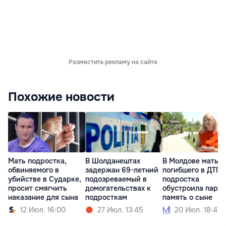
Разместить рекламу на сайте
Похожие новости
Мать подростка,
В Шолданештах
В Молдове мать
обвиняемого в
задержан 69-летний
погибшего в ДТП
убийстве в Сударке,
подозреваемый в
подростка
просит смягчить
домогательствах к
обустроила парк 
наказание для сына
подросткам
память о сыне
12 Июл. 16:00
27 Июл. 13:45
20 Июл. 18:47