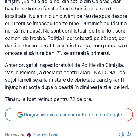
liniștit. „Ea nu e de la noi din sat, e din Călărași, dar
băiatul e dintr-o familie foarte bună de la noi din
localitate. Nu am niciun cuvânt de rău de spus despre
ei. Tinerii se împăcau foarte bine. Duminică au făcut o
nuntă frumoasă. Nu sunt conflictuali de felul lor, sunt
oameni de treabă. Poliția îl cercetează pe bărbat, dar
dacă ei doi au lucrat trei ani în Franța, cum putea să o
omoare și să fure banii?”, se întreabă primarul.
Anterior, șeful Inspectoratului de Poliție din Cimișlia,
Vasile Melenti, a declarat pentru Ziarul NAȚIONAL că
soțul femeii se afla în stare de ebrietate când și-ar fi
înjunghiat soția după o ceartă în dimineața zilei de ieri.
Tânărul a fost reținut pentru 72 de ore.
Подпишитесь на новости Point.md в Google
Источник
Ziarulnational