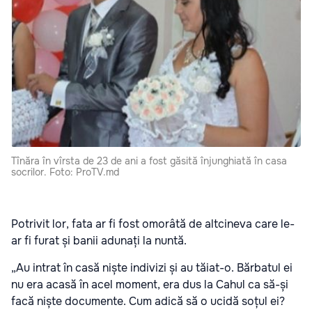
Tînăra în vîrsta de 23 de ani a fost găsită înjunghiată în casa
socrilor. Foto: ProTV.md
Potrivit lor, fata ar fi fost omorâtă de altcineva care le-
ar fi furat și banii adunați la nuntă.
„Au intrat în casă niște indivizi și au tăiat-o. Bărbatul ei
nu era acasă în acel moment, era dus la Cahul ca să-și
facă niște documente. Cum adică să o ucidă soțul ei?