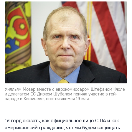
Уилльям Мозер вместе с еврокомиссаром Штефаном Фюле
и делегатом ЕС Дирком Шубелем принял участие в гей-
параде в Кишиневе, состоявшемся 19 мая.
"Я горд сказать, как официальное лицо США и как
американский гражданин, что мы будем защищать