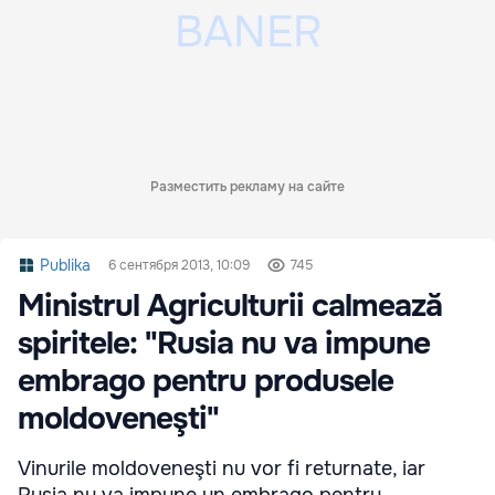
Разместить рекламу на сайте
Publika
6 сентября 2013, 10:09
745
Ministrul Agriculturii calmează
spiritele: "Rusia nu va impune
embrago pentru produsele
moldoveneşti"
Vinurile moldoveneşti nu vor fi returnate, iar
Rusia nu va impune un embrago pentru