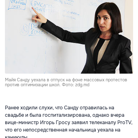
Майя Санду уехала в отпуск на фоне массовых протестов
против оптимизации школ. Фото: zdg.md
Ранее ходили слухи, что Санду отравилась на
свадьбе и была госпитализирована, однако вчера
вице-министр Игорь Гросу заявил телеканалу ProTV,
что его непосредственная начальница уехала на
каникулы.