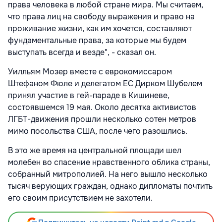
права человека в любой стране мира. Мы считаем,
что права лиц на свободу выражения и право на
проживание жизни, как им хочется, составляют
фундаментальные права, за которые мы будем
выступать всегда и везде", - сказал он.
Уилльям Мозер вместе с еврокомиссаром
Штефаном Фюле и делегатом ЕС Дирком Шубелем
принял участие в гей-параде в Кишиневе,
состоявшемся 19 мая. Около десятка активистов
ЛГБТ-движения прошли несколько сотен метров
мимо посольства США, после чего разошлись.
В это же время на центральной площади шел
молебен во спасение нравственного облика страны,
собранный митрополией. На него вышло несколько
тысяч верующих граждан, однако дипломаты почтить
его своим присутствием не захотели.