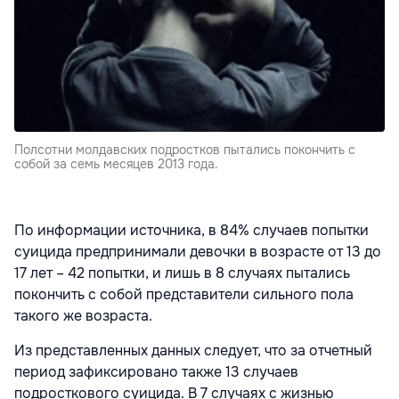
Полсотни молдавских подростков пытались покончить с
собой за семь месяцев 2013 года.
По информации источника, в 84% случаев попытки
суицида предпринимали девочки в возрасте от 13 до
17 лет – 42 попытки, и лишь в 8 случаях пытались
покончить с собой представители сильного пола
такого же возраста.
Из представленных данных следует, что за отчетный
период зафиксировано также 13 случаев
подросткового суицида. В 7 случаях с жизнью