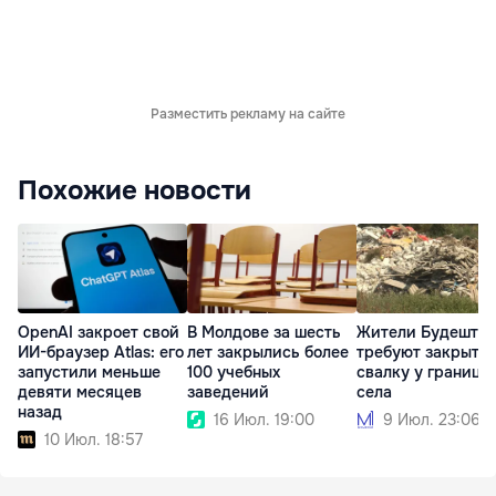
Разместить рекламу на сайте
Похожие новости
OpenAI закроет свой
В Молдове за шесть
Жители Будешт
ИИ-браузер Atlas: его
лет закрылись более
требуют закрыть
запустили меньше
100 учебных
свалку у границы
девяти месяцев
заведений
села
назад
16 Июл. 19:00
9 Июл. 23:06
10 Июл. 18:57