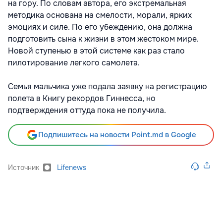
на гору. По словам автора, его экстремальная
методика основана на смелости, морали, ярких
эмоциях и силе. По его убеждению, она должна
подготовить сына к жизни в этом жестоком мире.
Новой ступенью в этой системе как раз стало
пилотирование легкого самолета.
Семья мальчика уже подала заявку на регистрацию
полета в Книгу рекордов Гиннесса, но
подтверждения оттуда пока не получила.
Подпишитесь на новости Point.md в Google
Источник
Lifenews