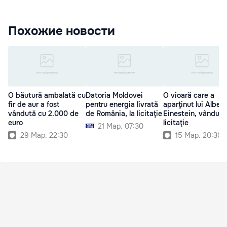
Похожие новости
O băutură ambalată cu
Datoria Moldovei
O vioară care a
fir de aur a fost
pentru energia livrată
aparţinut lui Albert
vândută cu 2.000 de
de România, la licitaţie
Einestein, vândută
euro
licitaţie
21 Мар. 07:30
29 Мар. 22:30
15 Мар. 20:30