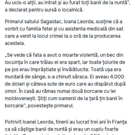
Au ucis-o alții, au intrat și au furat toți banii de la nuntă”,
a declarat pentru sursă o localnică.
Primarul satului Sagaidac, Ioana Leorda, susține că a
vorbit cu familia fetei și cu asistenta medicală din sat
care a venit la locul crimei la o oră de la producerea
acesteia.
„Se vede că fata a avut o moarte violentă, un bec din
locuința în care trăiau ei era spart, iar toate țolurile de
pe jos erau împrăștiate și învălătucite. Toată ușa era
murdară de sânge, s-a chinuit săraca. Ei aveau 4.000
de dolari și câteva sute de euro care au dispărut după
omor. În casă au rămas numai două borcane cu lei
moldovenești. Știți cum oamenii de la țară țin banii în
borcane”, povestește primarul.
Potrivit Ioanei Leorda, tinerii au lucrat trei ani în Franța
ca să câștige banii de nuntă și erau un cuplu foarte