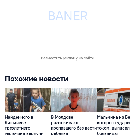
Разместить рекламу на сайте
Похожие новости
Найденного в
В Молдове
Мальчика из Бель
Кишиневе
разыскивают
которого ударило
трехлетнего
пропавшего без вести
током, выписали 
мальчика вернули
ребенка
больницы