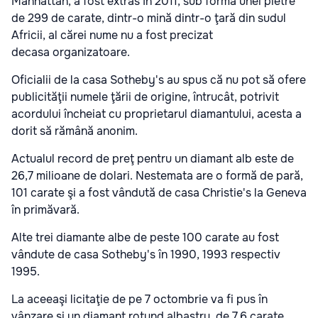
Manhattan, a fost extras în 2011, sub forma unei pietre
de 299 de carate, dintr-o mină dintr-o ţară din sudul
Africii, al cărei nume nu a fost precizat
decasa organizatoare.
Oficialii de la casa Sotheby's au spus că nu pot să ofere
publicităţii numele ţării de origine, întrucât, potrivit
acordului încheiat cu proprietarul diamantului, acesta a
dorit să rămână anonim.
Actualul record de preţ pentru un diamant alb este de
26,7 milioane de dolari. Nestemata are o formă de pară,
101 carate şi a fost vândută de casa Christie's la Geneva
în primăvară.
Alte trei diamante albe de peste 100 carate au fost
vândute de casa Sotheby's în 1990, 1993 respectiv
1995.
La aceeaşi licitaţie de pe 7 octombrie va fi pus în
vânzare şi un diamant rotund albastru, de 7,6 carate,