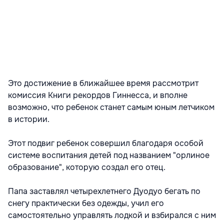
Это достижение в ближайшее время рассмотрит
комиссия Книги рекордов Гиннесса, и вполне
возможно, что ребенок станет самым юным летчиком
в истории.
Этот подвиг ребенок совершил благодаря особой
системе воспитания детей под названием "орлиное
образование", которую создал его отец.
Папа заставлял четырехлетнего Дуодуо бегать по
снегу практически без одежды, учил его
самостоятельно управлять лодкой и взбирался с ним