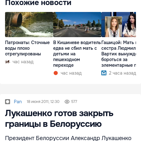
Похожие новости
Патронаты: Сточные
В Кишиневе водитель
Гашицой: Мать и
воды плохо
едва не сбил мать с
сестра Людмилы
отрегулированы
детьми на
Вартик вынужден
пешеходном
бороться за
час назад
переходе
элементарные пр
час назад
2 часа назад
Pan
18 июня 2011, 12:30
577
Лукашенко готов закрыть
границы в Белоруссию
Президент Белоруссии Александр Лукашенко