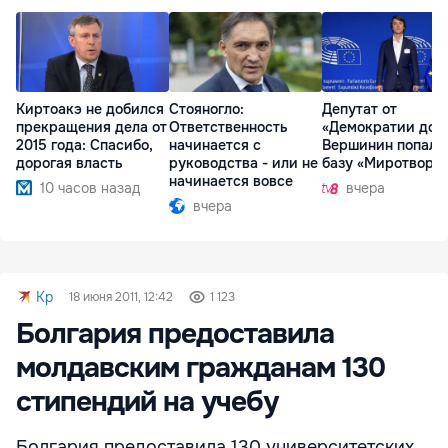
Киртоакэ не добился
Стояногло:
Депутат от
прекращения дела от
Ответственность
«Демократии дом
2015 года: Спасибо,
начинается с
Вершинин попал 
дорогая власть
руководства - или не
базу «Миротворц
начинается вовсе
10 часов назад
вчера
вчера
Kp
18 июня 2011, 12:42
1 123
Болгария предоставила
молдавским гражданам 130
стипендий на учебу
Болгария предоставила 130 университетских