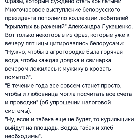
Фразы, которым суждено стать крылатыми
Многочасовое выступление белорусского
президента пополнило коллекции любителей
"крылатых выражений" Александра Лукашенко.
Вот только некоторые из фраз, которые уже к
вечеру пятницы цитировались белорусами:
"Нужно, чтобы в агрогородке была горячая
вода, чтобы каждая доярка и свинарка
вечером ложилась к мужику в кровать
помытой".
"В течение года все совсем станет просто,
чтобы и любовница могла посчитать все счета
и проводки" (об упрощении налоговой
системы).
"Ну, если и табака еще не будет, то курильщики
выйдут на площадь. Водка, табак и хлеб
необходимы".