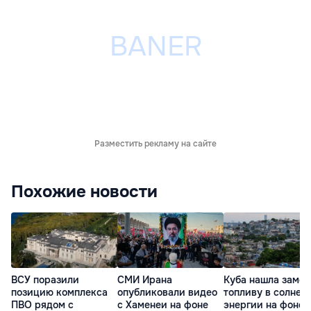
Разместить рекламу на сайте
Похожие новости
ВСУ поразили
СМИ Ирана
Куба нашла замен
позицию комплекса
опубликовали видео
топливу в солнеч
ПВО рядом с
с Хаменеи на фоне
энергии на фоне