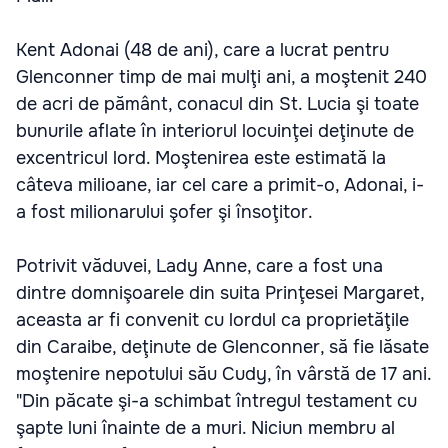
Kent Adonai (48 de ani), care a lucrat pentru
Glenconner timp de mai mulţi ani, a moştenit 240
de acri de pământ, conacul din St. Lucia şi toate
bunurile aflate în interiorul locuinţei deţinute de
excentricul lord. Moştenirea este estimată la
câteva milioane, iar cel care a primit-o, Adonai, i-
a fost milionarului şofer şi însoţitor.
Potrivit văduvei, Lady Anne, care a fost una
dintre domnişoarele din suita Prinţesei Margaret,
aceasta ar fi convenit cu lordul ca proprietăţile
din Caraibe, deţinute de Glenconner, să fie lăsate
moştenire nepotului său Cudy, în vârstă de 17 ani.
"Din păcate şi-a schimbat întregul testament cu
şapte luni înainte de a muri. Niciun membru al