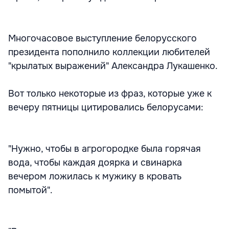
Многочасовое выступление белорусского
президента пополнило коллекции любителей
"крылатых выражений" Александра Лукашенко.
Вот только некоторые из фраз, которые уже к
вечеру пятницы цитировались белорусами:
"Нужно, чтобы в агрогородке была горячая
вода, чтобы каждая доярка и свинарка
вечером ложилась к мужику в кровать
помытой".