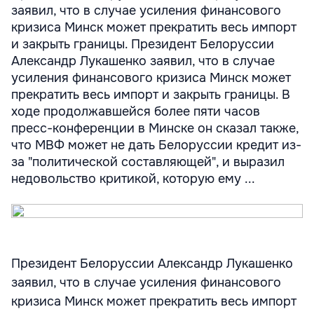
заявил, что в случае усиления финансового
кризиса Минск может прекратить весь импорт
и закрыть границы. Президент Белоруссии
Александр Лукашенко заявил, что в случае
усиления финансового кризиса Минск может
прекратить весь импорт и закрыть границы. В
ходе продолжавшейся более пяти часов
пресс-конференции в Минске он сказал также,
что МВФ может не дать Белоруссии кредит из-
за "политической составляющей", и выразил
недовольство критикой, которую ему ...
Президент Белоруссии Александр Лукашенко
заявил, что в случае усиления финансового
кризиса Минск может прекратить весь импорт