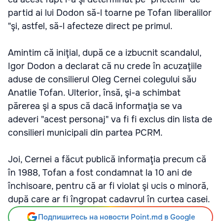
partid ai lui Dodon să-l toarne pe Tofan liberalilor
"şi, astfel, să-l afecteze direct pe primul.
Amintim că iniţial, după ce a izbucnit scandalul,
Igor Dodon a declarat că nu crede în acuzaţiile
aduse de consilierul Oleg Cernei colegului său
Anatlie Tofan. Ulterior, însă, şi-a schimbat
părerea şi a spus că dacă informaţia se va
adeveri "acest personaj" va fi fi exclus din lista de
consilieri municipali din partea PCRM.
Joi, Cernei a făcut publică informaţia precum că
în 1988, Tofan a fost condamnat la 10 ani de
închisoare, pentru că ar fi violat şi ucis o minoră,
după care ar fi îngropat cadavrul în curtea casei.
Подпишитесь на новости Point.md в Google