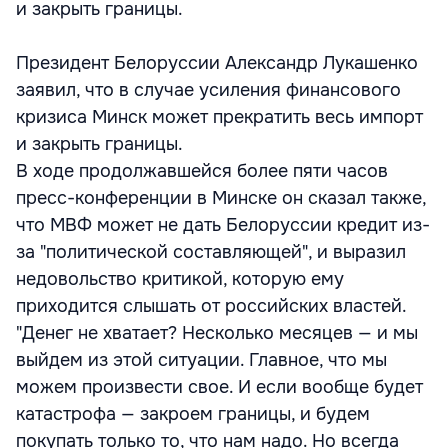
и закрыть границы.
Президент Белоруссии Александр Лукашенко
заявил, что в случае усиления финансового
кризиса Минск может прекратить весь импорт
и закрыть границы.
В ходе продолжавшейся более пяти часов
пресс-конференции в Минске он сказал также,
что МВФ может не дать Белоруссии кредит из-
за "политической составляющей", и выразил
недовольство критикой, которую ему
приходится слышать от российских властей.
"Денег не хватает? Несколько месяцев — и мы
выйдем из этой ситуации. Главное, что мы
можем произвести свое. И если вообще будет
катастрофа — закроем границы, и будем
покупать только то, что нам надо. Но всегда