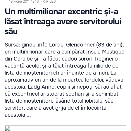
18 июня 2011, 13:16
626
Un multimilionar excentric şi-a
lăsat întreaga avere servitorului
său
Sursa: gindul.info Lordul Glenconner (83 de ani),
un multimilionar care a cumpărat Insula Mustique
din Caraibe şi i-a făcut cadou surorii Reginei o
vacanţă acolo, şi-a tăiat întreaga familie de pe
lista de moştenitori chiar înainte de a muri. La
aproximativ un an de la moartea lordului, văduva
acestuia, Lady Anne, copiii şi nepoţii săi au aflat
că excentricul aristocrat scoţian şi-a schimbat
lista de moştenitori, lăsând totul iubitului său
servitor, care a avut grijă de el în locuinţa
acestuia ...