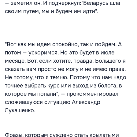
— заметил он. И подчеркнул:"Беларусь шла
своим путем, мы и будем им идти".
"Вот как мы идем спокойно, так и пойдем. А
потом — ускоримся. Но это будет в июле
месяце. Вот, если хотите, правда. Большего я
сказать вам просто не могу и не имею права.
Не потому, что я темню. Потому что нам надо
точнее выбрать курс или выход из болота, в
которое мы попали", — прокомментировал
сложившуюся ситуацию Александр
Лукашенко.
Фразы, которым суждено стать крылатыми