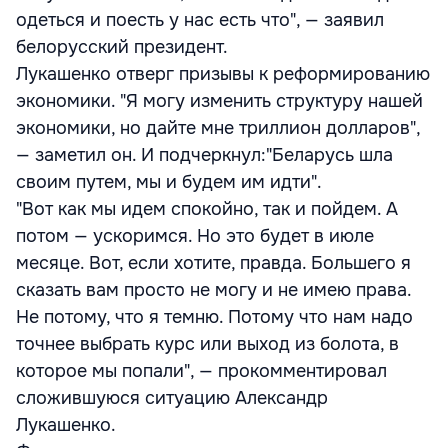
одеться и поесть у нас есть что", — заявил
белорусский президент.
Лукашенко отверг призывы к реформированию
экономики. "Я могу изменить структуру нашей
экономики, но дайте мне триллион долларов",
— заметил он. И подчеркнул:"Беларусь шла
своим путем, мы и будем им идти".
"Вот как мы идем спокойно, так и пойдем. А
потом — ускоримся. Но это будет в июле
месяце. Вот, если хотите, правда. Большего я
сказать вам просто не могу и не имею права.
Не потому, что я темню. Потому что нам надо
точнее выбрать курс или выход из болота, в
которое мы попали", — прокомментировал
сложившуюся ситуацию Александр
Лукашенко.