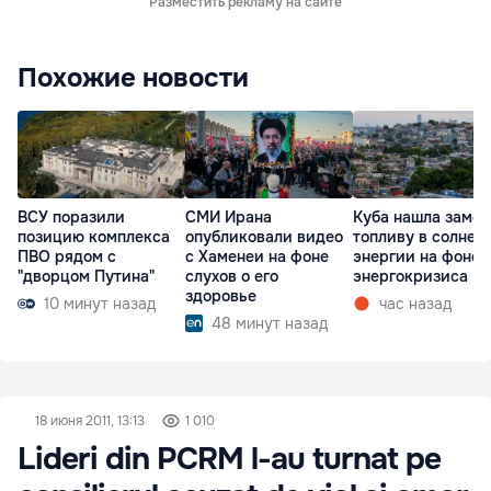
Разместить рекламу на сайте
Похожие новости
ВСУ поразили
СМИ Ирана
Куба нашла замен
позицию комплекса
опубликовали видео
топливу в солнеч
ПВО рядом с
с Хаменеи на фоне
энергии на фоне
"дворцом Путина"
слухов о его
энергокризиса
здоровье
10 минут назад
час назад
48 минут назад
18 июня 2011, 13:13
1 010
Lideri din PCRM l-au turnat pe