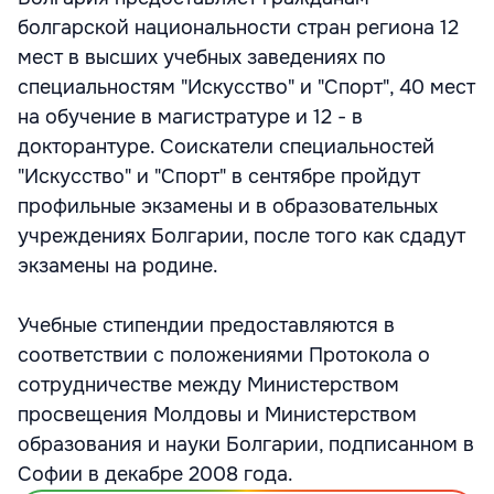
болгарской национальности стран региона 12
мест в высших учебных заведениях по
специальностям "Искусство" и "Спорт", 40 мест
на обучение в магистратуре и 12 - в
докторантуре. Соискатели специальностей
"Искусство" и "Спорт" в сентябре пройдут
профильные экзамены и в образовательных
учреждениях Болгарии, после того как сдадут
экзамены на родине.
Учебные стипендии предоставляются в
соответствии с положениями Протокола о
сотрудничестве между Министерством
просвещения Молдовы и Министерством
образования и науки Болгарии, подписанном в
Софии в декабре 2008 года.