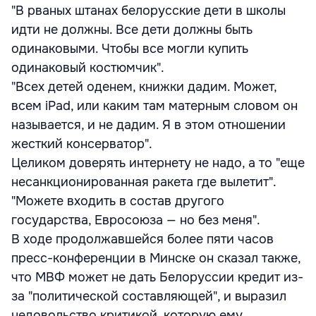
"В рваных штанах белорусские дети в школы
идти не должны. Все дети должны быть
одинаковыми. Чтобы все могли купить
одинаковый костюмчик".
"Всех детей оденем, книжки дадим. Может,
всем iPad, или каким там матерным словом он
называется, и не дадим. Я в этом отношении
жесткий консерватор".
Целиком доверять интернету не надо, а то "еще
несанкционированная ракета где вылетит".
"Можете входить в состав другого
государства, Евросоюза — но без меня".
В ходе продолжавшейся более пяти часов
пресс-конференции в Минске он сказал также,
что МВФ может не дать Белоруссии кредит из-
за "политической составляющей", и выразил
недовольство критикой, которую ему