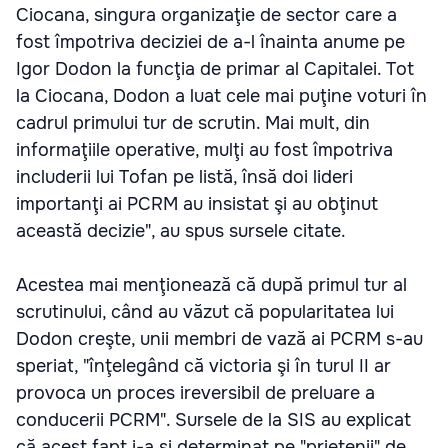
Ciocana, singura organizaţie de sector care a
fost împotriva deciziei de a-l înainta anume pe
Igor Dodon la funcţia de primar al Capitalei. Tot
la Ciocana, Dodon a luat cele mai puţine voturi în
cadrul primului tur de scrutin. Mai mult, din
informaţiile operative, mulţi au fost împotriva
includerii lui Tofan pe listă, însă doi lideri
importanţi ai PCRM au insistat şi au obţinut
această decizie", au spus sursele citate.
Acestea mai menţionează că după primul tur al
scrutinului, când au văzut că popularitatea lui
Dodon creşte, unii membri de vază ai PCRM s-au
speriat, "înţelegând că victoria şi în turul II ar
provoca un proces ireversibil de preluare a
conducerii PCRM". Sursele de la SIS au explicat
că acest fapt i-a şi determinat pe "prietenii" de