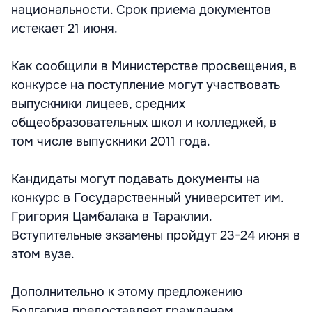
национальности. Срок приема документов
истекает 21 июня.
Как сообщили в Министерстве просвещения, в
конкурсе на поступление могут участвовать
выпускники лицеев, средних
общеобразовательных школ и колледжей, в
том числе выпускники 2011 года.
Кандидаты могут подавать документы на
конкурс в Государственный университет им.
Григория Цамбалака в Тараклии.
Вступительные экзамены пройдут 23-24 июня в
этом вузе.
Дополнительно к этому предложению
Болгария предоставляет гражданам