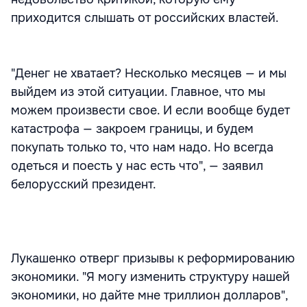
приходится слышать от российских властей.
"Денег не хватает? Несколько месяцев — и мы
выйдем из этой ситуации. Главное, что мы
можем произвести свое. И если вообще будет
катастрофа — закроем границы, и будем
покупать только то, что нам надо. Но всегда
одеться и поесть у нас есть что", — заявил
белорусский президент.
Лукашенко отверг призывы к реформированию
экономики. "Я могу изменить структуру нашей
экономики, но дайте мне триллион долларов",