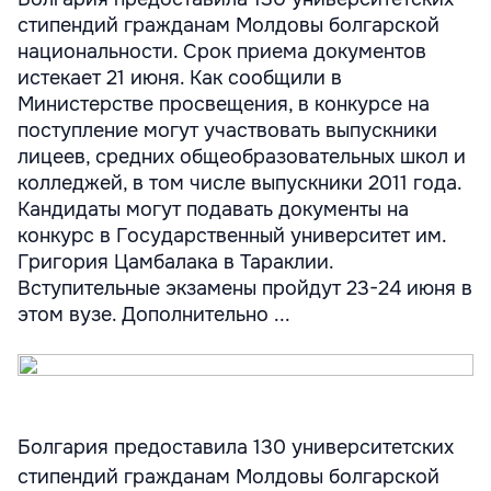
стипендий гражданам Молдовы болгарской
национальности. Срок приема документов
истекает 21 июня. Как сообщили в
Министерстве просвещения, в конкурсе на
поступление могут участвовать выпускники
лицеев, средних общеобразовательных школ и
колледжей, в том числе выпускники 2011 года.
Кандидаты могут подавать документы на
конкурс в Государственный университет им.
Григория Цамбалака в Тараклии.
Вступительные экзамены пройдут 23-24 июня в
этом вузе. Дополнительно ...
Болгария предоставила 130 университетских
стипендий гражданам Молдовы болгарской