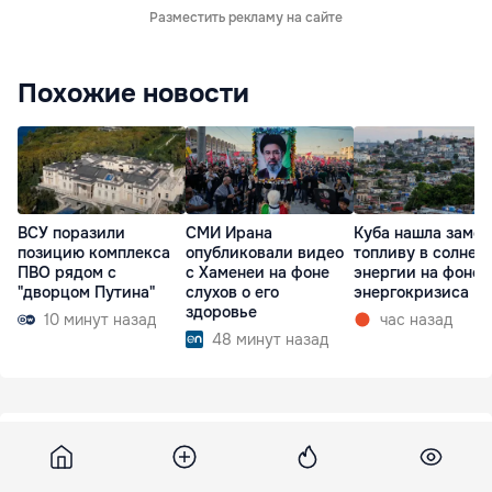
Разместить рекламу на сайте
Похожие новости
ВСУ поразили
СМИ Ирана
Куба нашла замен
позицию комплекса
опубликовали видео
топливу в солнеч
ПВО рядом с
с Хаменеи на фоне
энергии на фоне
"дворцом Путина"
слухов о его
энергокризиса
здоровье
10 минут назад
час назад
48 минут назад
18 июня 2011, 12:28
1 059
Pamantul s-ar putea indrepta