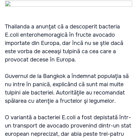
Thailanda a anunţat că a descoperit bacteria
E.coli enterohemoragică în fructe avocado
importate din Europa, dar încă nu se ştie dacă
este vorba de aceeaşi tulpină ca cea care a
provocat decese în Europa.
Guvernul de la Bangkok a îndemnat populaţia să
nu intre în panică, explicând că sunt mai multe
tulpini ale bacteriei. Autorităţile au recomandat
spălarea cu atenţie a fructelor şi legumelor.
O variantă a bacteriei E.coli a fost depistată într-
un transport de avocado provenind dintr-un stat
european neprecizat, dar abia peste trei-patru