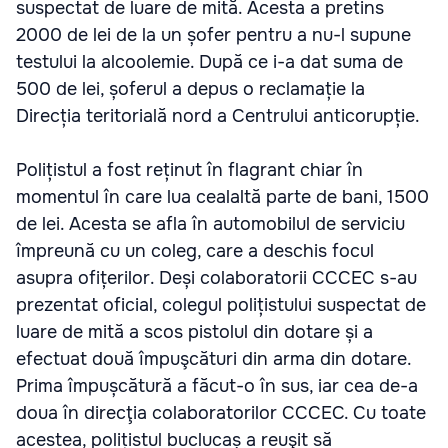
suspectat de luare de mită. Acesta a pretins
2000 de lei de la un șofer pentru a nu-l supune
testului la alcoolemie. După ce i-a dat suma de
500 de lei, șoferul a depus o reclamație la
Direcția teritorială nord a Centrului anticorupție.
Polițistul a fost reținut în flagrant chiar în
momentul în care lua cealaltă parte de bani, 1500
de lei. Acesta se afla în automobilul de serviciu
împreună cu un coleg, care a deschis focul
asupra ofițerilor. Deși colaboratorii CCCEC s-au
prezentat oficial, colegul polițistului suspectat de
luare de mită a scos pistolul din dotare și a
efectuat două împuşcături din arma din dotare.
Prima împușcătură a făcut-o în sus, iar cea de-a
doua în direcţia colaboratorilor CCCEC. Cu toate
acestea, polițistul buclucaș a reuşit să