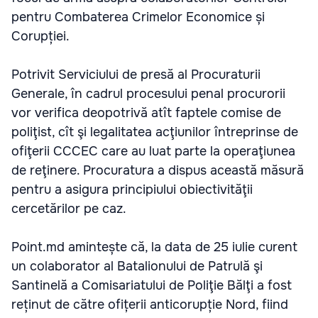
pentru Combaterea Crimelor Economice și
Corupției.
Potrivit Serviciului de presă al Procuraturii
Generale, în cadrul procesului penal procurorii
vor verifica deopotrivă atît faptele comise de
poliţist, cît şi legalitatea acţiunilor întreprinse de
ofiţerii CCCEC care au luat parte la operaţiunea
de reţinere. Procuratura a dispus această măsură
pentru a asigura principiului obiectivităţii
cercetărilor pe caz.
Point.md amintește că, la data de 25 iulie curent
un colaborator al Batalionului de Patrulă şi
Santinelă a Comisariatului de Poliţie Bălţi a fost
reținut de către ofițerii anticorupție Nord, fiind