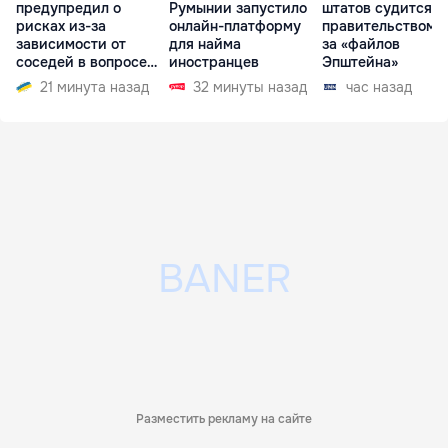
предупредил о
Румынии запустило
штатов судится с
рисках из-за
онлайн-платформу
правительством и
зависимости от
для найма
за «файлов
соседей в вопросе
иностранцев
Эпштейна»
границ
21 минута назад
32 минуты назад
час назад
Разместить рекламу на сайте