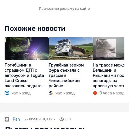
Разместить рекламу на сайте
Похожие новости
Погибшими в
Гружёная зерном
На трассе между
страшном ДТП с
фура съехала с
Бельцами и
автобусом и Toyota
трассы в
Рышканами после
Land Cruiser
Чимишлийском
непогоды на
оказались родные
районе
проезжую часть
братья
упали деревья
час назад
час назад
3 часа назад
Pan
27 июля 2011, 13:26
618