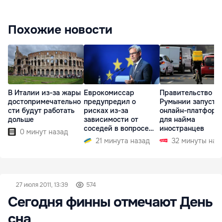
Похожие новости
В Италии из-за жары
Еврокомиссар
Правительство
достопримечательно
предупредил о
Румынии запусти
сти будут работать
рисках из-за
онлайн-платформ
дольше
зависимости от
для найма
соседей в вопросе
иностранцев
0 минут назад
границ
21 минута назад
32 минуты наз
27 июля 2011, 13:39
574
Сегодня финны отмечают День
сна