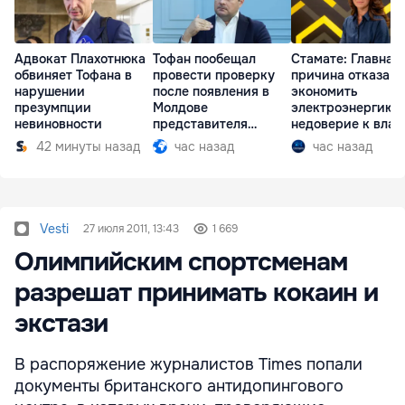
Адвокат Плахотнюка
Тофан пообещал
Стамате: Главная
обвиняет Тофана в
провести проверку
причина отказа
нарушении
после появления в
экономить
презумпции
Молдове
электроэнергию 
невиновности
представителя
недоверие к влас
Южной Осетии
42 минуты назад
час назад
час назад
Vesti
27 июля 2011, 13:43
1 669
Олимпийским спортсменам
разрешат принимать кокаин и
экстази
В распоряжение журналистов Times попали
документы британского антидопингового