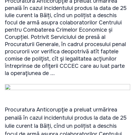
Procuratura Anticorupţie a preluat urmărirea
penală în cazul incidentului produs la data de 25
iulie curent la Bălți, cînd un polițist a deschis
focul de armă asupra colaboratorilor Centrului
pentru Combaterea Crimelor Economice și
Corupției. Potrivit Serviciului de presă al
Procuraturii Generale, în cadrul procesului penal
procurorii vor verifica deopotrivă atît faptele
comise de poliţist, cît şi legalitatea acţiunilor
întreprinse de ofiţerii CCCEC care au luat parte
la operaţiunea de ...
Procuratura Anticorupţie a preluat urmărirea
penală în cazul incidentului produs la data de 25
iulie curent la Bălți, cînd un polițist a deschis
focul de armă asupra colaboratorilor Centrului