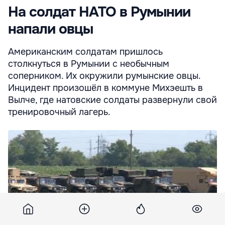
На солдат НАТО в Румынии
напали овцы
Американским солдатам пришлось
столкнуться в Румынии с необычным
соперником. Их окружили румынские овцы.
Инцидент произошёл в коммуне Михэешть в
Вылче, где натовские солдаты развернули свой
тренировочный лагерь.