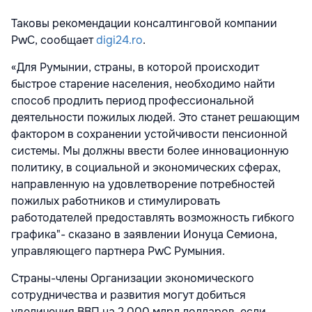
Таковы рекомендации консалтинговой компании
PwC, сообщает
digi24.ro
.
«Для Румынии, страны, в которой происходит
быстрое старение населения, необходимо найти
способ продлить период профессиональной
деятельности пожилых людей. Это станет решающим
фактором в сохранении устойчивости пенсионной
системы. Мы должны ввести более инновационную
политику, в социальной и экономических сферах,
направленную на удовлетворение потребностей
пожилых работников и стимулировать
работодателей предоставлять возможность гибкого
графика"- сказано в заявлении Ионуца Семиона,
управляющего партнера PwC Румыния.
Страны-члены Организации экономического
сотрудничества и развития могут добиться
увеличения ВВП на 2 000 млрд долларов, если