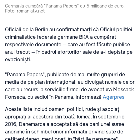
Germania cumpără "Panama Papers" cu 5 milioane de euro.
Foto: romaniatv.net
Oficiali de la Berlin au confirmat marți că Oficiul poliției
criminalistice federale germane BKA a cumpărat
respectivele documente — care au fost făcute publice
anul trecut — în cadrul eforturilor sale de a-i depista pe
evazioniști.
"Panama Papers", publicate de mai multe grupuri de
media de pe plan internațional, au divulgat numele celor
care au recurs la serviciile firmei de avocatură Mossack
Fonseca, cu sediul în Panama, informează
Agerpres
.
Aceste liste includ oameni politici, rude și asociați
apropiați ai acestora din toată lumea. În septembrie
2016, Danemarca a acceptat să dea bani unei surse
anonime în schimbul unor informații privind sute de
cetățeni danezi menționați în "hârtiile panameze".