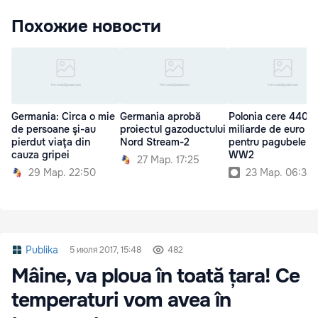
Похожие новости
Germania: Circa o mie
Germania aprobă
Polonia cere 440 d
de persoane şi-au
proiectul gazoductului
miliarde de euro
pierdut viaţa din
Nord Stream-2
pentru pagubele d
cauza gripei
WW2
27 Мар. 17:25
29 Мар. 22:50
23 Мар. 06:30
Publika
5 июля 2017, 15:48
482
Mâine, va ploua în toată țara! Ce
temperaturi vom avea în