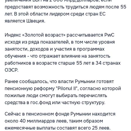
предоставят возможность трудиться людям после 55
лет. В этой области лидером среди стран ЕС
является Швеция.
Индекс «Золотой возраст» рассчитывается PwC
исходя из ряда показателей, в том числе уровня
занятости, доходов и участия в программах
обучения - что отражает влияние на занятость
работников в возрасте старше 55 лет в 34 странах
ОЭСР.
Ранее сообщалось, что власти Румынии готовят
пенсионную реформу "Pilonul II", согласно которой
пожилые люди смогут выбирать перечислять
средства в гос.фонд или частную структуру.
Сейчас в пенсионном фонде Румынии находится
около 40 миллиардов леев, таким образом
ежемесячные выплаты составят всего 25 леев.