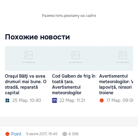
Разместить рекламу на сайте
Похожие новости
Oraşul Bălţi va avea
Cod Galben de frig în
Avertismentul
drumuri mai bune. O
toată țara.
meteorologilor: Vân
stradă, reparată
Avertismentul
lapoviță, ninsori și
capital
meteorologilor
troiene
25 Мар. 10:40
22 Мар. 11:21
17 Мар. 09:00
Point
5 июля 2017, 15:45
6 358