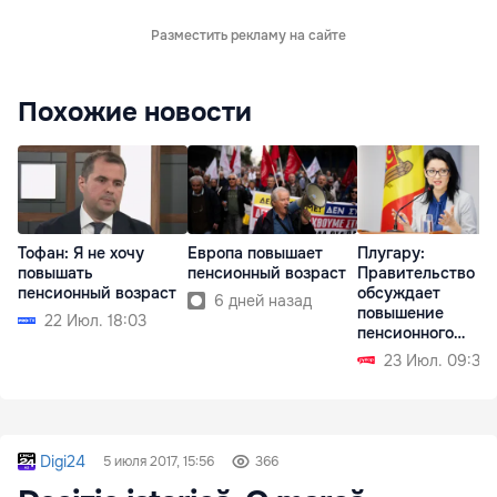
Разместить рекламу на сайте
Похожие новости
Тофан: Я не хочу
Европа повышает
Плугару:
повышать
пенсионный возраст
Правительство не
пенсионный возраст
обсуждает
6 дней назад
повышение
22 Июл. 18:03
пенсионного
возраста
23 Июл. 09:37
Digi24
5 июля 2017, 15:56
366