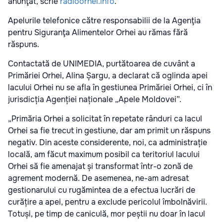
anunţat, scrie
radioorhei.info
.
Apelurile telefonice către responsabilii de la Agenţia
pentru Siguranţa Alimentelor Orhei au rămas fără
răspuns.
Contactată de UNIMEDIA, purtătoarea de cuvânt a
Primăriei Orhei, Alina Șargu, a declarat că oglinda apei
lacului Orhei nu se afla în gestiunea Primăriei Orhei, ci în
jurisdicția Agenției naționale „Apele Moldovei”.
„Primăria Orhei a solicitat în repetate rânduri ca lacul
Orhei sa fie trecut in gestiune, dar am primit un răspuns
negativ. Din aceste considerente, noi, ca administrație
locală, am făcut maximum posibil ca teritoriul lacului
Orhei să fie amenajat și transformat într-o zonă de
agrement modernă. De asemenea, ne-am adresat
gestionarului cu rugămintea de a efectua lucrări de
curățire a apei, pentru a exclude pericolul îmbolnăvirii.
Totuși, pe timp de caniculă, mor peștii nu doar în lacul