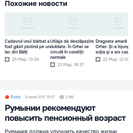
Похожие новости
Cadavrul unui bărbat a
Utilaje de deszăpezire
Dragoste amară la
fost găsit plutind pe un
dublate. În Orhei se
Orhei: Și-a înjungh
lac din Bălți
circulă în condiții
soţia şi a ars casa
normale
29 Мар. 13:34
22 Мар. 12:50
23 Мар. 19:37
Point
5 июля 2017, 15:57
2 961
Румынии рекомендуют
повысить пенсионный возраст
Румыния должна улучшить качество жизни