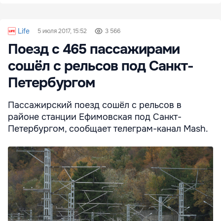
Life
5 июля 2017, 15:52
3 566
Поезд с 465 пассажирами
сошёл с рельсов под Санкт-
Петербургом
Пассажирский поезд сошёл с рельсов в
районе станции Ефимовская под Санкт-
Петербургом, сообщает телеграм-канал Mash.