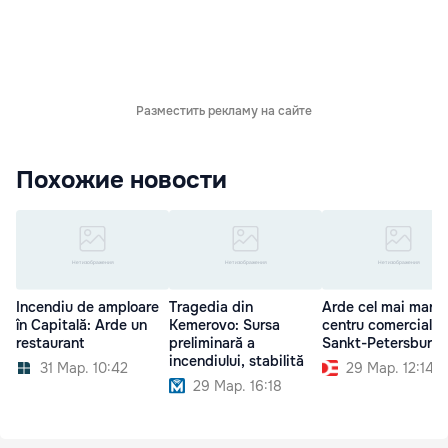
Разместить рекламу на сайте
Похожие новости
Incendiu de amploare
Tragedia din
Arde cel mai mare
în Capitală: Arde un
Kemerovo: Sursa
centru comercial d
restaurant
preliminară a
Sankt-Petersburg
incendiului, stabilită
31 Мар. 10:42
29 Мар. 12:14
29 Мар. 16:18