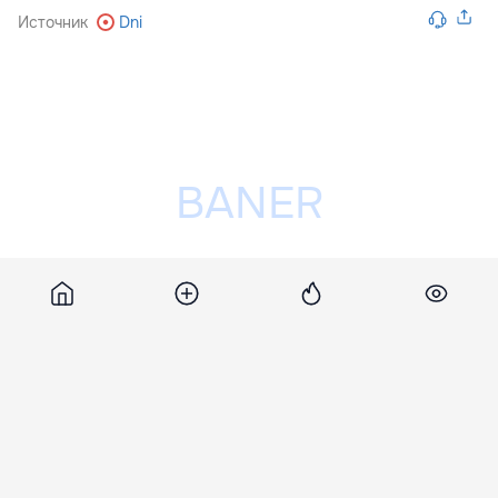
Источник
Dni
Разместить рекламу на сайте
27 февраля 2012, 18:50
565
Riscul de cancer la soţiile