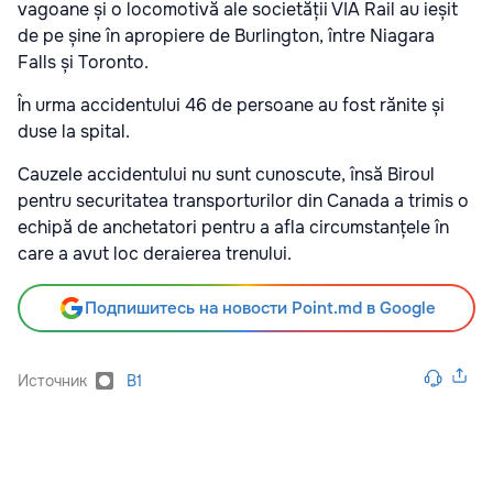
vagoane și o locomotivă ale societății VIA Rail au ieșit
de pe șine în apropiere de Burlington, între Niagara
Falls și Toronto.
În urma accidentului 46 de persoane au fost rănite și
duse la spital.
Cauzele accidentului nu sunt cunoscute, însă Biroul
pentru securitatea transporturilor din Canada a trimis o
echipă de anchetatori pentru a afla circumstanțele în
care a avut loc deraierea trenului.
Подпишитесь на новости Point.md в Google
Источник
B1