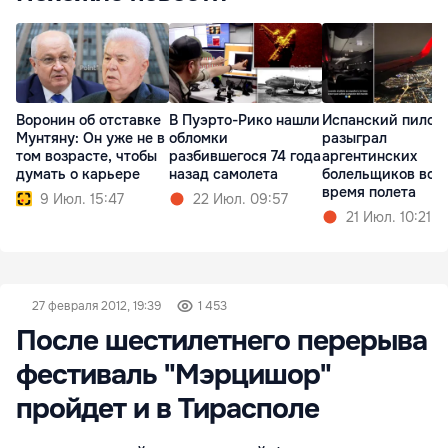
Воронин об отставке
В Пуэрто-Рико нашли
Испанский пилот
Мунтяну: Он уже не в
обломки
разыграл
том возрасте, чтобы
разбившегося 74 года
аргентинских
думать о карьере
назад самолета
болельщиков во
время полета
9 Июл. 15:47
22 Июл. 09:57
21 Июл. 10:21
27 февраля 2012, 19:39
1 453
После шестилетнего перерыва
фестиваль "Мэрцишор"
пройдет и в Тирасполе