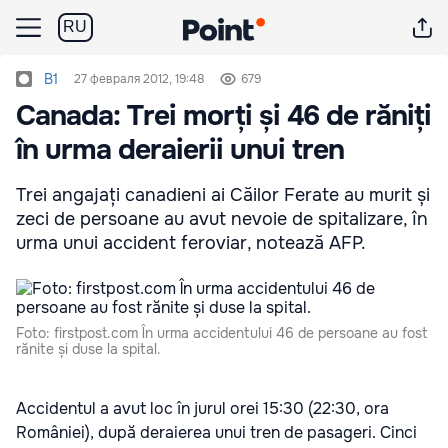
RU
B1
27 февраля 2012, 19:48
679
Canada: Trei morți și 46 de răniți
în urma deraierii unui tren
Trei angajați canadieni ai Căilor Ferate au murit și
zeci de persoane au avut nevoie de spitalizare, în
urma unui accident feroviar, notează AFP.
Foto: firstpost.com În urma accidentului 46 de persoane au fost
rănite și duse la spital.
Accidentul a avut loc în jurul orei 15:30 (22:30, ora
României), după deraierea unui tren de pasageri. Cinci