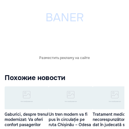
Разместить рекламу на сайте
Похожие новости
Gaburici, despre trenul
Un tren modern va fi
Tratament medical
modernizat: Va oferi
pus în circulație pe
necorespunzător. 
confort pasagerilor
ruta Chișinău – Odesa
dat în judecată spi