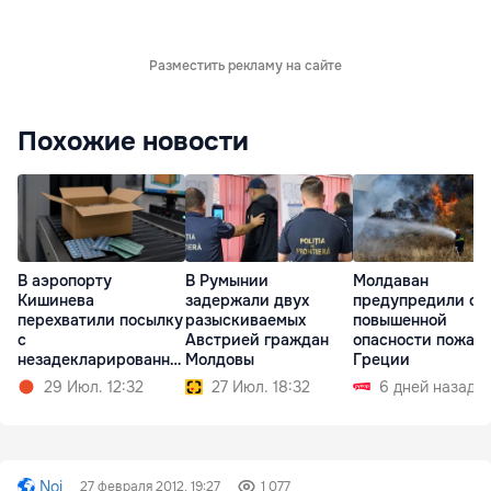
Разместить рекламу на сайте
Похожие новости
В аэропорту
Молдаван
В Румынии
Кишинева
предупредили о
задержали двух
перехватили посылку
повышенной
разыскиваемых
с
опасности пожаро
Австрией граждан
незадекларированны
Греции
Молдовы
ми таблетками
29 Июл. 12:32
6 дней назад
27 Июл. 18:32
Noi
27 февраля 2012, 19:27
1 077