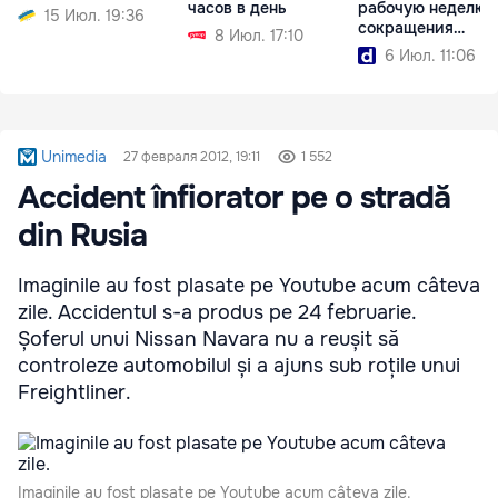
часов в день
рабочую неделю 
15 Июл. 19:36
сокращения
8 Июл. 17:10
зарплаты
6 Июл. 11:06
Unimedia
27 февраля 2012, 19:11
1 552
Accident înfiorator pe o stradă
din Rusia
Imaginile au fost plasate pe Youtube acum câteva
zile. Accidentul s-a produs pe 24 februarie.
Șoferul unui Nissan Navara nu a reușit să
controleze automobilul și a ajuns sub roțile unui
Freightliner.
Imaginile au fost plasate pe Youtube acum câteva zile.