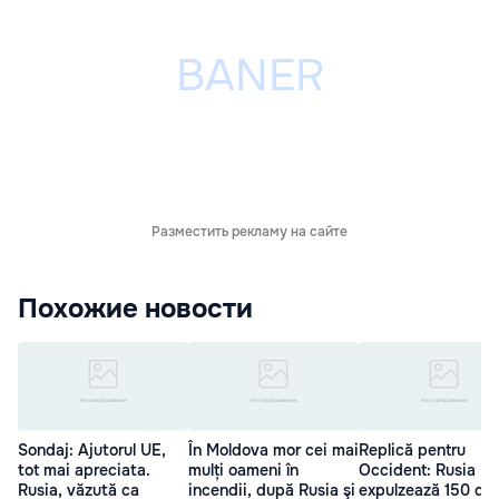
Разместить рекламу на сайте
Похожие новости
Sondaj: Ajutorul UE,
În Moldova mor cei mai
Replică pentru
tot mai apreciata.
mulți oameni în
Occident: Rusia
Rusia, văzută ca
incendii, după Rusia şi
expulzează 150 de